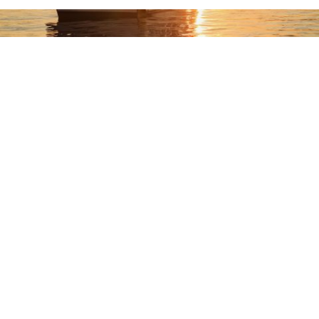
Magyar
English
(
Angol
)