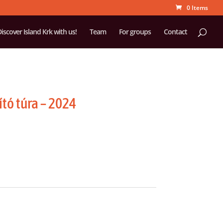
0 Items
iscover Island Krk with us!
Team
For groups
Contact
tó túra – 2024