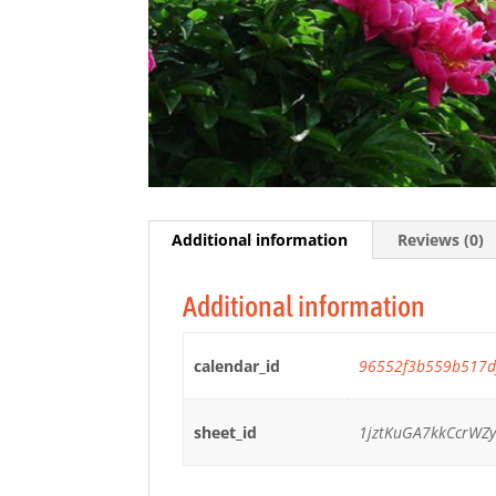
Additional information
Reviews (0)
Additional information
calendar_id
96552f3b559b517d
sheet_id
1jztKuGA7kkCcrWZy