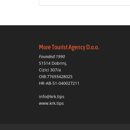
More Tourist Agency D.o.o.
Founded:1990
51514 Dobrinj,
Cizici 307/a
OIB:77693428025
HR-AB-51-040027211
info@krk.tips
www.krk.tips