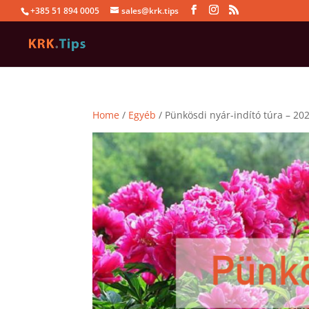
+385 51 894 0005
sales@krk.tips
Home
/
Egyéb
/ Pünkösdi nyár-indító túra – 20