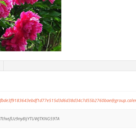
fbde3f9183643ebdf1d77e515d3d6d38d34c7d55b2760bae@group.calen
TthvsfUz9ny8IjYTUWJTKNG59TA