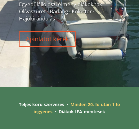
Egyedülálló őszi élmény diákoknak ·
Olívaszüret · Barlang · Kolostor ·
Hajókirándulás
Ajánlatot kérek
Teljes körű szervezés ·
Minden 20. fő után 1 fő
ingyenes
· Diákok IFA-mentesek