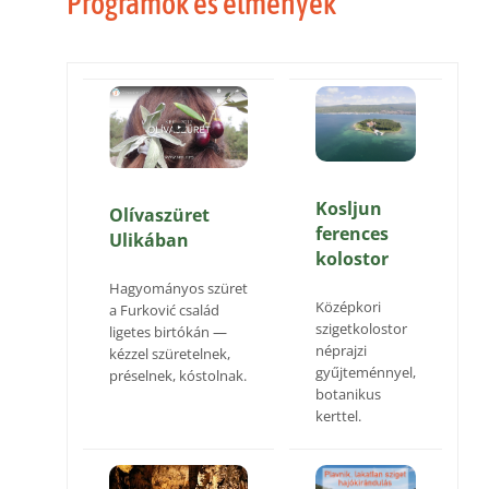
Programok és élmények
Kosljun
Olívaszüret
ferences
Ulikában
kolostor
Hagyományos szüret
Középkori
a Furković család
szigetkolostor
ligetes birtókán —
néprajzi
kézzel szüretelnek,
gyűjteménnyel,
préselnek, kóstolnak.
botanikus
kerttel.