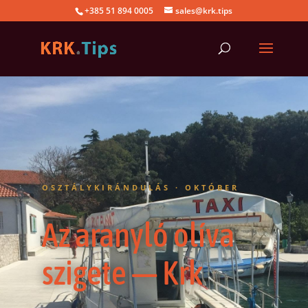
+385 51 894 0005
sales@krk.tips
OSZTÁLYKIRÁNDULÁS · OKTÓBER
Az aranyló olíva
szigete — Krk