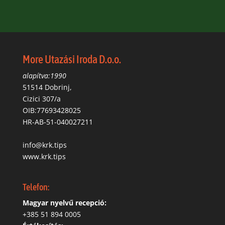
More Utazási Iroda D.o.o.
alapítva:1990
51514 Dobrinj,
Cizici 307/a
OIB:77693428025
HR-AB-51-040027211
info@krk.tips
www.krk.tips
Telefon:
Magyar nyelvű recepció:
‭+385 51 894 0005