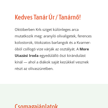
Kedves Tanár Úr / Tanárnő!
Októberben Krk-sziget különleges arca
mutatkozik meg: aranyló olívaligetek, ferences
kolostorok, titokzatos barlangok és a Kvarner-
öböl csillogó vize várják az osztályát. A
More
Utazási Iroda
egyedülálló őszi kirándulást
kínál — ahol a diákok saját kezükkel vesznek
részt az olívaszüretben.
Csomagajánlatok