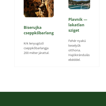
Plavnik —
lakatlan
Biserujka
sziget
cseppkőbarlang
Fehér nyakú
Krk lenyugöző
keselyűk
cseppkőbarlangja
otthona.
200 méter járattal.
Hajókirándulás
ebéddel.