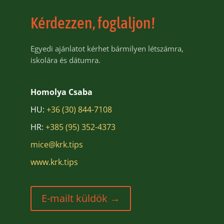
Kérdezzen, foglaljon!
Egyedi ajánlatot kérhet bármilyen létszámra,
iskolára és dátumra.
Homolya Csaba
HU:
+36 (30) 844-7108
HR:
+385 (95) 352-4373
mice@krk.tips
www.krk.tips
E-mailt küldök →