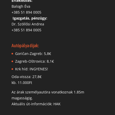
Értékesítés:
Balogh Éva
+385 51 894 0005
‬
Igazgatás, pénzügy:
Dr. Szöllősi Andrea
+385 51 894 0005
Autópálya díjak:
Goričan-Zagreb: 5,8€
Zagreb-Oštrovica: 8,1€
Krk híd: INGYENES!
Oda-vissza: 27,8€
kb. 11.000Ft
Az árak személyautóra vonatkoznak 1.85m
magasságig.
Aktuális út-információk: HAK