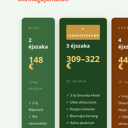
ALAP
PRÉ
⭐
LEGNEPSZERUBB
2
4
3 éjszaka
éjszaka
éjs
309–322
148
44
€
€
€
/fő · becsült ár
+ prog. ·
/fő · b
becsült ár
✓ 3 éj Omorika Hotel
✓ 4 éj
✓ Ulika olívaszüret
✓ 2 éj
Omor
✓ Kosljun kolostor
félpanzió
Hotel
✓ Biserujka barlang
✓ Krk
✓ Uli
✓ Adria akvárium
városnézés
olívas