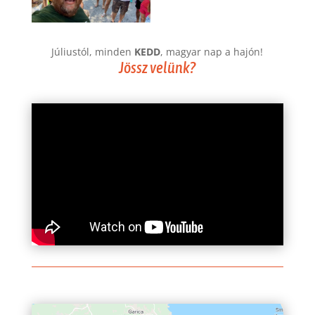
Júliustól, minden
KEDD
, magyar nap a hajón!
Jössz velünk?