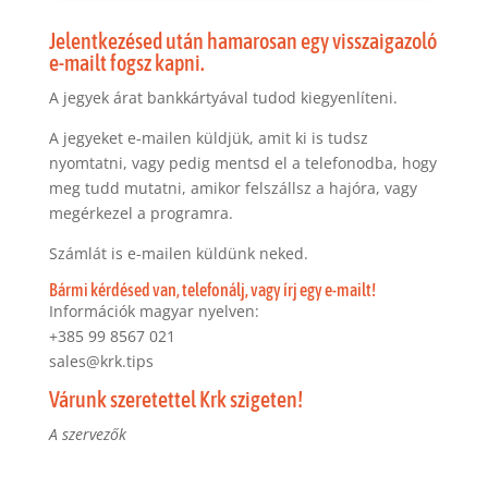
Jelentkezésed után hamarosan egy visszaigazoló
e-mailt fogsz kapni.
A jegyek árat bankkártyával tudod kiegyenlíteni.
A jegyeket e-mailen küldjük, amit ki is tudsz
nyomtatni, vagy pedig mentsd el a telefonodba, hogy
meg tudd mutatni, amikor felszállsz a hajóra, vagy
megérkezel a programra.
Számlát is e-mailen küldünk neked.
Bármi kérdésed van, telefonálj, vagy írj egy e-mailt!
Információk magyar nyelven:
+385 99 8567 021
sales@krk.tips
Várunk szeretettel Krk szigeten!
A szervezők