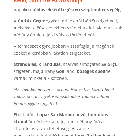
napokon
június elejétől egészen szeptember végéig.
A
Goli és Grgur
egykor férfi és női börtönsziget volt,
melyeket a 80-as években számoltak fel. Ma már csak
néhány épülete jelzi súlyos történelmét.
A természet egyre jobban visszafoglalja magának
ezeket a korábban lakatlan szigeteket.
Strandolás, kirándulás
, szarvas simogatás
Sv Grgur
szigeten, majd irány
Goli
, ahol
bőséges ebéd
del
várnak minket a kikötőbeb.
(Az ebéd benne van az árban. Hal és hús között lehet
választani, de vegetáriánusoknak is tudnak valami
finomsággal szolgálni.)
Ebéd után
Lopar San Marino nevű, homokos
strand
jára érkezik a hajó, ahol néhány órás
strandolásra van lehetőség. Hazafelé
megcsodálhatjátok
Krk sziget híres Golden bay
-ét,