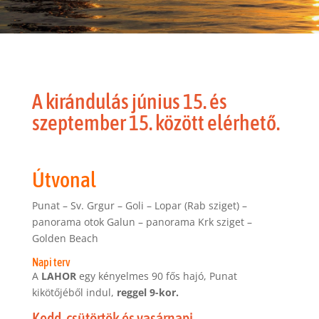
A kirándulás június 15. és
szeptember 15. között elérhető.
Útvonal
Punat – Sv. Grgur – Goli – Lopar (Rab sziget) –
panorama otok Galun – panorama Krk sziget –
Golden Beach
Napi terv
A
LAHOR
egy kényelmes 90 fős hajó, Punat
kikötőjéből indul,
reggel 9-kor.
Kedd, csütörtök és vasárnapi