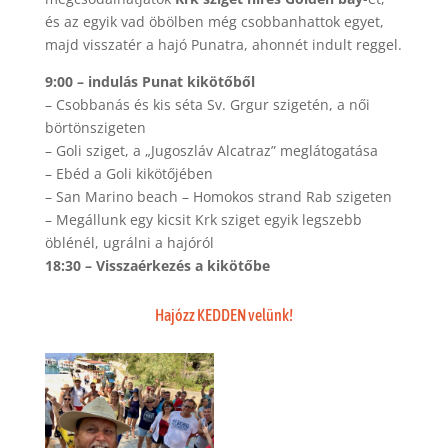
és az egyik vad öbölben még csobbanhattok egyet,
majd visszatér a hajó Punatra, ahonnét indult reggel.
9:00 – indulás Punat kikötőből
– Csobbanás és kis séta Sv. Grgur szigetén, a női
börtönszigeten
– Goli sziget, a „Jugoszláv Alcatraz” meglátogatása
– Ebéd a Goli kikötőjében
– San Marino beach – Homokos strand Rab szigeten
– Megállunk egy kicsit Krk sziget egyik legszebb
öblénél, ugrálni a hajóról
18:30 – Visszaérkezés a kikötőbe
Hajózz KEDDEN velünk!