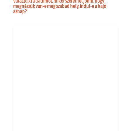
Válaszd ki a dátumot, mikor szeretnél jönni, hogy
megnézzük van-e még szabad hely, indul-e a hajó
aznap?