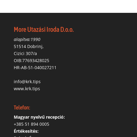
More Utazási Iroda D.o.o.
alapítva:1990
51514 Dobrinj,
Cizici 307/a
OIB:77693428025
HR-AB-51-040027211
info@krk.tips
www.krk.tips
Telefon:
Magyar nyelvű recepció:
‭+385 51 894 0005
Értékesítés: