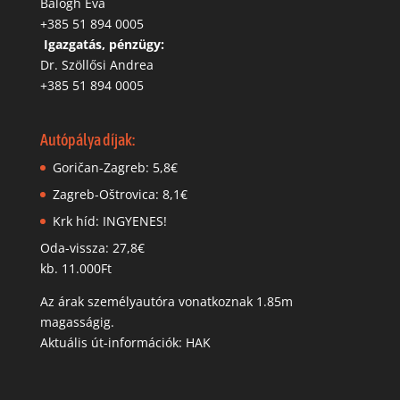
Balogh Éva
+385 51 894 0005
‬
Igazgatás, pénzügy:
Dr. Szöllősi Andrea
+385 51 894 0005
Autópálya díjak:
Goričan-Zagreb: 5,8€
Zagreb-Oštrovica: 8,1€
Krk híd: INGYENES!
Oda-vissza: 27,8€
kb. 11.000Ft
Az árak személyautóra vonatkoznak 1.85m
magasságig.
Aktuális út-információk: HAK