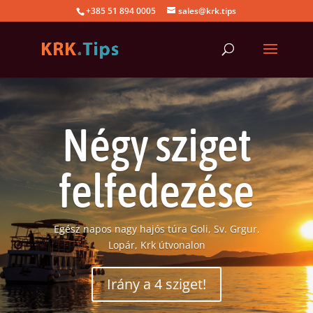
+385 51 894 0005
sales@krk.tips
Négy sziget
felfedezése
Egész napos nagy hajós túra Goli, Sv. Grgur,
Lopár, Krk útvonalon
Irány a 4 sziget!