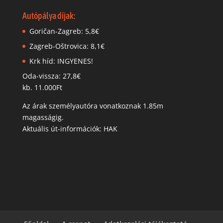
Autópálya díjak:
Goričan-Zagreb: 5,8€
Zagreb-Oštrovica: 8,1€
Krk híd: INGYENES!
Oda-vissza: 27,8€
kb. 11.000Ft
Az árak személyautóra vonatkoznak 1.85m
magasságig.
Aktuális út-információk: HAK