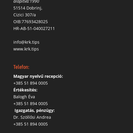
alapítva:1990
51514 Dobrinj,
Cizici 307/a
OIB:77693428025
HR-AB-51-040027211
info@krk.tips
www.krk.tips
Telefon:
Magyar nyelvű recepció:
‭+385 51 894 0005
Értékesítés:
Balogh Éva
+385 51 894 0005
‬
Igazgatás, pénzügy:
Dr. Szöllősi Andrea
+385 51 894 0005