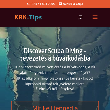
+385 51 894 0005
sales@krk.tips
Discover Scuba Diving –
bevezetés a búvárkodásba
Tudni szeretnéd milyen érzés a búvárkodás, a víz
alatt lélegezni, felfedezni a tenger mélyét?
Itt az alkalom, hogy biztonságos keretek között
kipróbáld oktató felügyelete mellett.
Életre szóló élmény lesz!
Mit kell tenned a