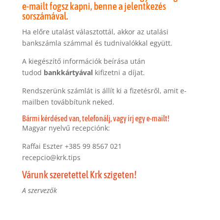
e-mailt fogsz kapni, benne a jelentkezés
sorszámával.
Ha előre utalást választottál, akkor az utalási
bankszámla számmal és tudnivalókkal együtt.
A kiegészítő információk beírása után
tudod
bankkártyával
kifizetni a díjat.
Rendszerünk számlát is állít ki a fizetésről, amit e-
mailben továbbítunk neked.
Bármi kérdésed van, telefonálj, vagy írj egy e-mailt!
Magyar nyelvű recepciónk:
Raffai Eszter +385 99 8567 021
recepcio@krk.tips
Várunk szeretettel Krk szigeten!
A szervezők