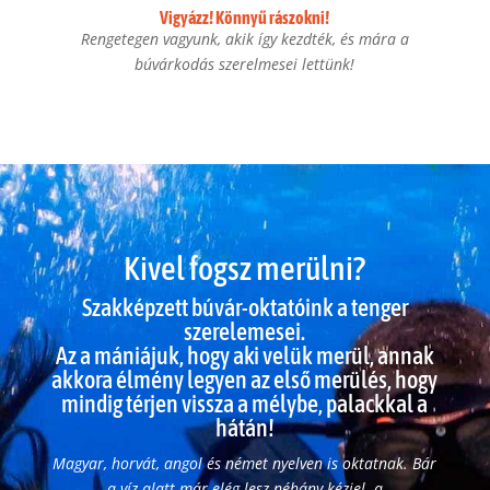
Vigyázz! Könnyű rászokni!
Rengetegen vagyunk, akik így kezdték, és mára a
búvárkodás szerelmesei lettünk!
Kivel fogsz merülni?
Szakképzett búvár-oktatóink a tenger
szerelemesei.
Az a mániájuk, hogy aki velük merül, annak
akkora élmény legyen az első merülés, hogy
mindig térjen vissza a mélybe, palackkal a
hátán!
Magyar, horvát, angol és német nyelven is oktatnak. Bár
a víz alatt már elég lesz néhány kézjel a