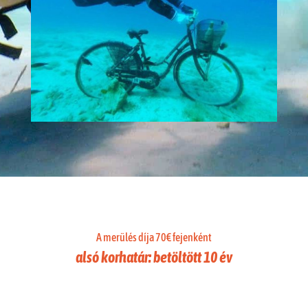
A merülés díja 70€ fejenként
alsó korhatár: betöltött 10 év