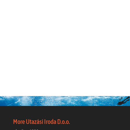
More Utazási Iroda D.o.o.