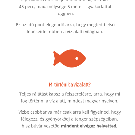
45 perc, max. mélysége 5 méter – gyakorlattól
függően.
Ez az idő pont elegendő arra, hogy megtedd első
lépéseidet ebben a víz alatti világban.

Mi történik a víz alatt?
Teljes rálátást kapsz a felszerelésre, arra, hogy mi
fog történni a víz alatt, mindezt magyar nyelven.
Vízbe csobbanva már csak arra kell figyelned, hogy
lélegezz, és gyönyörködj a tenger szépségeiban,
hisz búvár vezetőd
mindent elvégez helyetted,