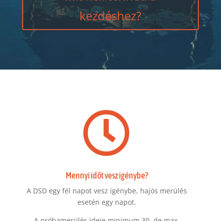
kezdéshez?

Mennyi időt vesz igénybe?
A DSD egy fél napot vesz igénybe, hajós merülés
esetén egy napot.
A próbamerülés ideje minimum 30, de max.