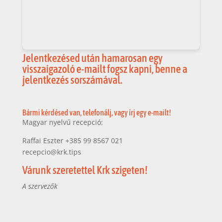
Jelentkezésed után hamarosan egy
visszaigazoló e-mailt fogsz kapni, benne a
jelentkezés sorszámával.
Bármi kérdésed van, telefonálj, vagy írj egy e-mailt!
Magyar nyelvű recepció:
Raffai Eszter +385 99 8567 021
recepcio@krk.tips
Várunk szeretettel Krk szigeten!
A szervezők