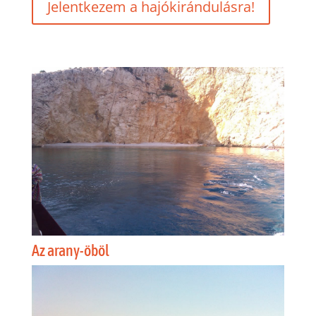
Jelentkezem a hajókirándulásra!
Az arany-öböl