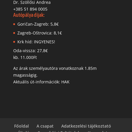
Dr. Szöllősi Andrea
+385 51 894 0005
Autópálya díjak:
Goričan-Zagreb: 5,8€
Zagreb-Oštrovica: 8,1€
Krk híd: INGYENES!
Oda-vissza: 27,8€
kb. 11.000Ft
Az árak személyautóra vonatkoznak 1.85m
magasságig.
Aktuális út-információk: HAK
Főoldal
A csapat
Adatkezelési tájékoztató