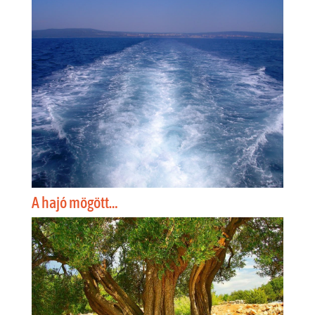
A hajó mögött…