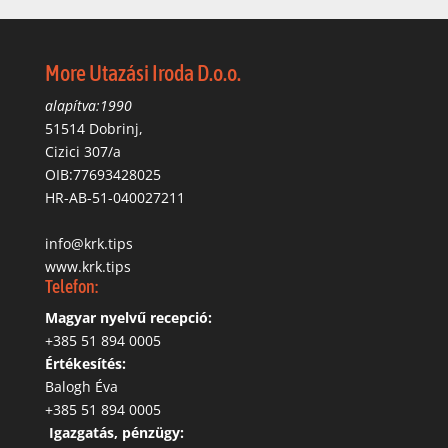
More Utazási Iroda D.o.o.
alapítva:1990
51514 Dobrinj,
Cizici 307/a
OIB:77693428025
HR-AB-51-040027211
info@krk.tips
www.krk.tips
Telefon:
Magyar nyelvű recepció:
‭+385 51 894 0005
Értékesítés:
Balogh Éva
+385 51 894 0005
‬
Igazgatás, pénzügy: