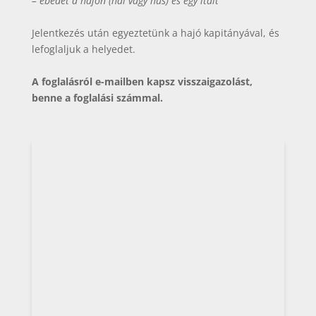
– ebédet a hajón (hal vagy hús) és egy italt
Jelentkezés után egyeztetünk a hajó kapitányával, és
lefoglaljuk a helyedet.
A foglalásról e-mailben kapsz visszaigazolást,
benne a foglalási számmal.