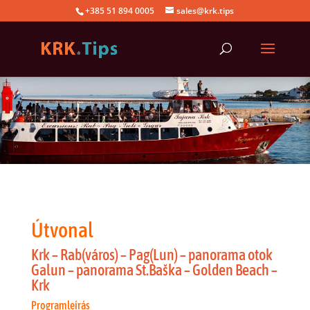
+385 51 894 0005
sales@krk.tips
Útvonal
Krk – Rab(város) – Pag(Lun) – panorama otok
Galun – panorama St.Baška – Golden Beach –
Krk
Programleírás