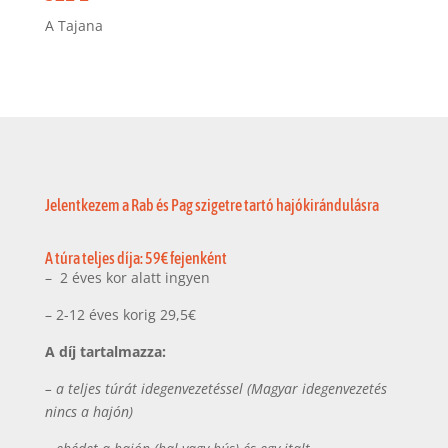
A Tajana
Jelentkezem a Rab és Pag szigetre tartó hajókirándulásra
A túra teljes díja: 59€ fejenként
– 2 éves kor alatt ingyen
– 2-12 éves korig 29,5€
A díj tartalmazza:
– a teljes túrát idegenvezetéssel (Magyar idegenvezetés
nincs a hajón)