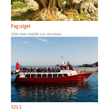
Pag sziget
2000 éves olajfák Lun városban
321-1