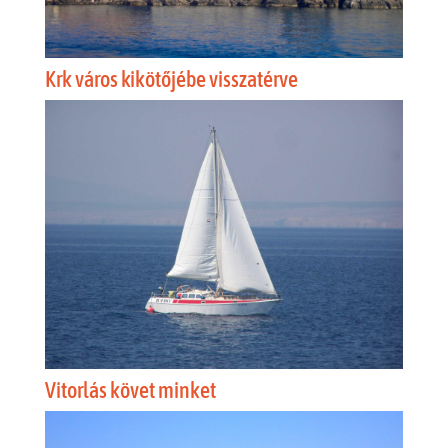
Krk város kikötőjébe visszatérve
Vitorlás követ minket