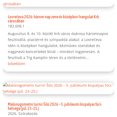
Lovrečeva 2026: három nap zene és középkori hangulat Krk
városában
182,608,1
Augusztus 8. és 10. között Krk város óvárosa háromnapos
fesztivállá, piactérré és színpaddá alakul: a Lovrečeva
idén is középkori hangulatot, kézműves standokat és
nagynevű koncerteket kínál – mindezt ingyenesen. A
fesztivál a Trg Kamplin téren és a történelmi...
bővebben
Malonogometni turnir Šilo 2026 – 5. jubileumi kispalyas foci-
hétvége (júl. 23–25.)
2026
,
Szórakozás