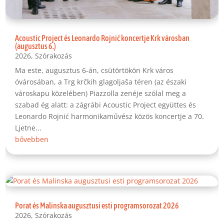
Acoustic Project és Leonardo Rojnić koncertje Krk városban
(augusztus 6.)
2026
,
Szórakozás
Ma este, augusztus 6-án, csütörtökön Krk város
óvárosában, a Trg krčkih glagoljaša téren (az északi
városkapu közelében) Piazzolla zenéje szólal meg a
szabad ég alatt: a zágrábi Acoustic Project együttes és
Leonardo Rojnić harmonikaművész közös koncertje a 70.
Ljetne...
bővebben
Porat és Malinska augusztusi esti programsorozat 2026
2026
,
Szórakozás