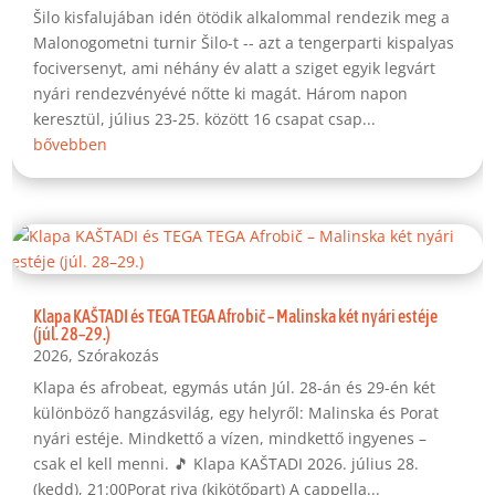
Šilo kisfalujában idén ötödik alkalommal rendezik meg a
Malonogometni turnir Šilo-t -- azt a tengerparti kispalyas
fociversenyt, ami néhány év alatt a sziget egyik legvárt
nyári rendezvényévé nőtte ki magát. Három napon
keresztül, július 23-25. között 16 csapat csap...
bővebben
Klapa KAŠTADI és TEGA TEGA Afrobič – Malinska két nyári estéje
(júl. 28–29.)
2026
,
Szórakozás
Klapa és afrobeat, egymás után Júl. 28-án és 29-én két
különböző hangzásvilág, egy helyről: Malinska és Porat
nyári estéje. Mindkettő a vízen, mindkettő ingyenes –
csak el kell menni. 🎵 Klapa KAŠTADI 2026. július 28.
(kedd), 21:00Porat riva (kikötőpart) A cappella...