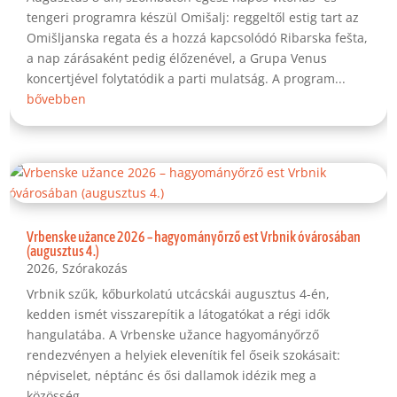
tengeri programra készül Omišalj: reggeltől estig tart az
Omišljanska regata és a hozzá kapcsolódó Ribarska fešta,
a nap zárásaként pedig élőzenével, a Grupa Venus
koncertjével folytatódik a parti mulatság. A program...
bővebben
Vrbenske užance 2026 – hagyományőrző est Vrbnik óvárosában
(augusztus 4.)
2026
,
Szórakozás
Vrbnik szűk, kőburkolatú utcácskái augusztus 4-én,
kedden ismét visszarepítik a látogatókat a régi idők
hangulatába. A Vrbenske užance hagyományőrző
rendezvényen a helyiek elevenítik fel őseik szokásait:
népviselet, néptánc és ősi dallamok idézik meg a
közösség...