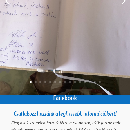
Facebook
Csatlakozz hozzánk a legfrissebb információkért!
Főleg azok számára hoztuk létre a csoportot, akik jártak már
nálunk, vagy hamarosan szeretnének KRK szigetre látogatni.