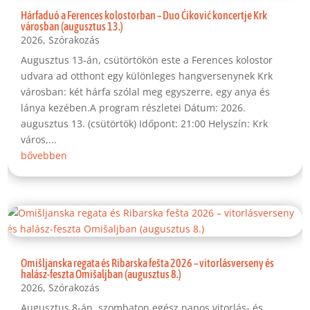
Hárfaduó a Ferences kolostorban – Duo Ćiković koncertje Krk
városban (augusztus 13.)
2026
,
Szórakozás
Augusztus 13-án, csütörtökön este a Ferences kolostor
udvara ad otthont egy különleges hangversenynek Krk
városban: két hárfa szólal meg egyszerre, egy anya és
lánya kezében.A program részletei Dátum: 2026.
augusztus 13. (csütörtök) Időpont: 21:00 Helyszín: Krk
város,...
bővebben
Omišljanska regata és Ribarska fešta 2026 – vitorlásverseny és
halász-feszta Omišaljban (augusztus 8.)
2026
,
Szórakozás
Augusztus 8-án, szombaton egész napos vitorlás- és