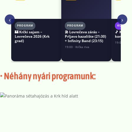
‹
›
PROGRAM
PROGRAM
KONCER
🏰 Krčki sajam –
🎤 Lovrečeva zárás –
🎵 Klapa 
Lovrečeva 2026 (Krk
Prljavo kazalište (21:30)
koncert (
grad)
+ Infinity Band (23:15)
19:00 · Pora
19:00 · Krčka riva
• Néhány nyári programunk: