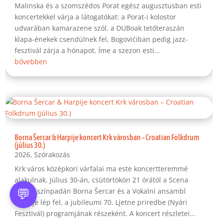
Malinska és a szomszédos Porat egész augusztusban esti
koncertekkel várja a látogatókat: a Porat-i kolostor
udvarában kamarazene szól, a DUBoak tetőteraszán
klapa-énekek csendülnek fel, Bogovićiban pedig jazz-
fesztivál zárja a hónapot. Íme a szezon esti...
bővebben
Borna Šercar & Harpije koncert Krk városban – Croatian Folkdrum
(július 30.)
2026
,
Szórakozás
Krk város középkori várfalai ma este koncertteremmé
alakulnak. Július 30-án, csütörtökön 21 órától a Scena
Zidine színpadán Borna Šercar és a Vokalni ansambl
💬
Harpije lép fel, a jubileumi 70. Ljetne priredbe (Nyári
Fesztivál) programjának részeként. A koncert részletei...