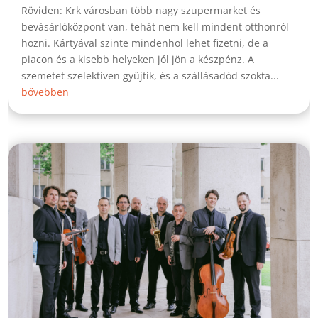
Röviden: Krk városban több nagy szupermarket és
bevásárlóközpont van, tehát nem kell mindent otthonról
hozni. Kártyával szinte mindenhol lehet fizetni, de a
piacon és a kisebb helyeken jól jön a készpénz. A
szemetet szelektíven gyűjtik, és a szállásadód szokta...
bővebben