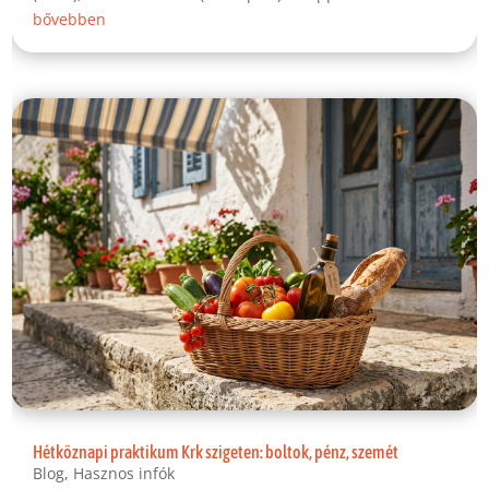
bővebben
Hétköznapi praktikum Krk szigeten: boltok, pénz, szemét
Blog
,
Hasznos infók