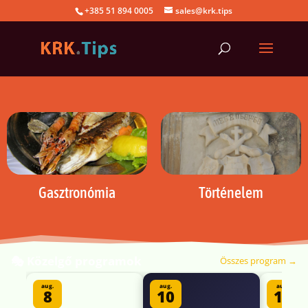
+385 51 894 0005
sales@krk.tips
Kirándulások
Történelem
🎭 Közelgő programok
Összes program →
aug.
aug.
aug.
8
10
11