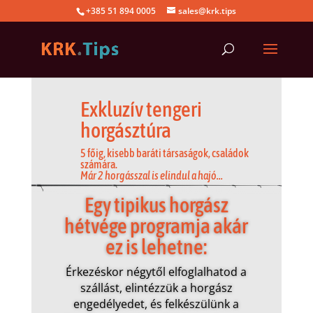
+385 51 894 0005
sales@krk.tips
Exkluzív tengeri
horgásztúra
5 főig, kisebb baráti társaságok, családok
számára.
Már 2 horgásszal is elindul a hajó…
Egy tipikus horgász
hétvége programja akár
ez is lehetne:
Érkezéskor négytől elfoglalhatod a
szállást, elintézzük a horgász
engedélyedet, és felkészülünk a