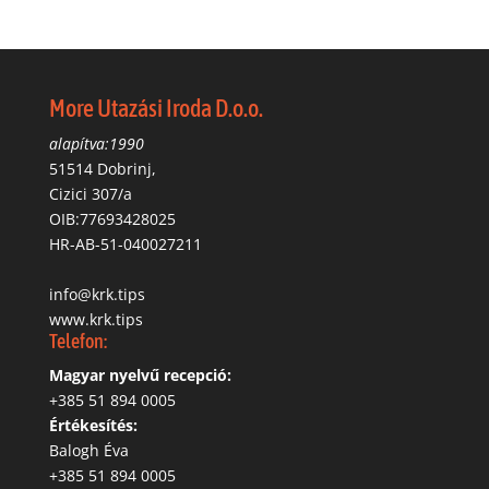
More Utazási Iroda D.o.o.
alapítva:1990
51514 Dobrinj,
Cizici 307/a
OIB:77693428025
HR-AB-51-040027211
info@krk.tips
www.krk.tips
Telefon:
Magyar nyelvű recepció:
‭+385 51 894 0005
Értékesítés:
Balogh Éva
+385 51 894 0005