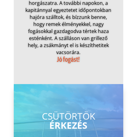
horgászatra. A további napokon, a
kapitánnyal egyeztetet időpontokban
hajóra szálltok, és bízzunk benne,
hogy remek élményekkel, nagy
fogásokkal gazdagodva tértek haza
esténként. A szálláson van grillező
hely, a zsákmányt el is készíthetitek
vacsorára.
Jó fogást!
CSÜTÖRTÖK
ÉRKEZÉS