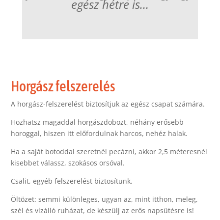
egész hétre is…
Horgász felszerelés
A horgász-felszerelést biztosítjuk az egész csapat számára.
Hozhatsz magaddal horgászdobozt, néhány erősebb
horoggal, hiszen itt előfordulnak harcos, nehéz halak.
Ha a saját botoddal szeretnél pecázni, akkor 2,5 méteresnél
kisebbet válassz, szokásos orsóval.
Csalit, egyéb felszerelést biztosítunk.
Öltözet: semmi különleges, ugyan az, mint itthon, meleg,
szél és vízálló ruházat, de készülj az erős napsütésre is!