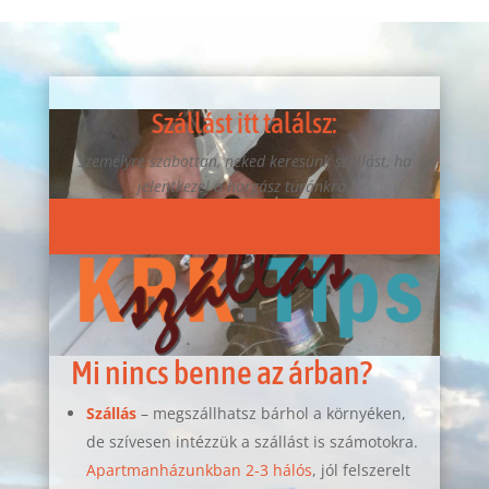
Szállást itt találsz:
Személyre szabottan, neked keresünk szállást, ha
jelentkezel a horgász túránkra.
Mi nincs benne az árban?
Szállás
– megszállhatsz bárhol a környéken,
de szívesen intézzük a szállást is számotokra.
Apartmanházunkban 2-3 hálós
, jól felszerelt