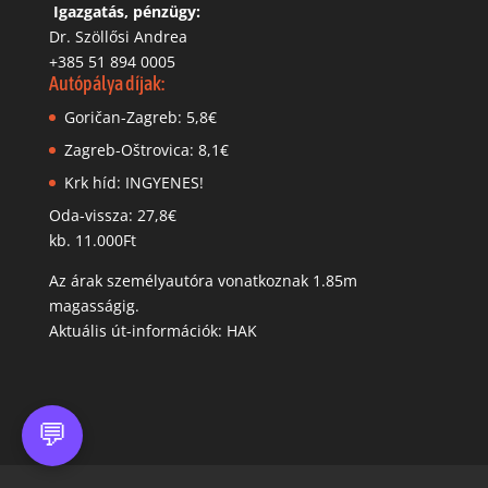
‬
Igazgatás, pénzügy:
Dr. Szöllősi Andrea
+385 51 894 0005
Autópálya díjak:
Goričan-Zagreb: 5,8€
Zagreb-Oštrovica: 8,1€
Krk híd: INGYENES!
Oda-vissza: 27,8€
kb. 11.000Ft
Az árak személyautóra vonatkoznak 1.85m
magasságig.
Aktuális út-információk: HAK
💬