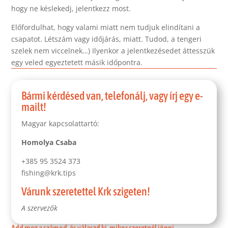
hogy ne késlekedj, jelentkezz most.
Előfordulhat, hogy valami miatt nem tudjuk elindítani a
csapatot. Létszám vagy időjárás, miatt. Tudod, a tengeri
szelek nem viccelnek…) Ilyenkor a jelentkezésedet áttesszük
egy veled egyeztetett másik időpontra.
Bármi kérdésed van, telefonálj, vagy írj egy e-
mailt!
Magyar kapcsolattartó:
Homolya Csaba
‭+385 95 3524 373
fishing@krk.tips
Várunk szeretettel Krk szigeten!
A szervezők
Add meg a számod, és válaszd ki, mikor szeretnél jönni...