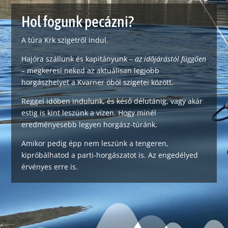
Hol fogunk pecázni?
A túra Krk szigetről indul.
Hajóra szállunk és kapitányunk
– az időjárástól függően
–
megkeresi neked az aktuálisan legjobb
horgászhelyet a Kvarner öböl szigetei között.
Reggel időben indulunk, és késő délutánig, vagy akár
estig is kint leszünk a vízen. Hogy minél
eredményesebb legyen horgász-túránk.
Amikor pedig épp nem leszünk a tengeren,
kipróbálhatod a parti-horgászatot is. Az engedélyed
érvényes erre is.