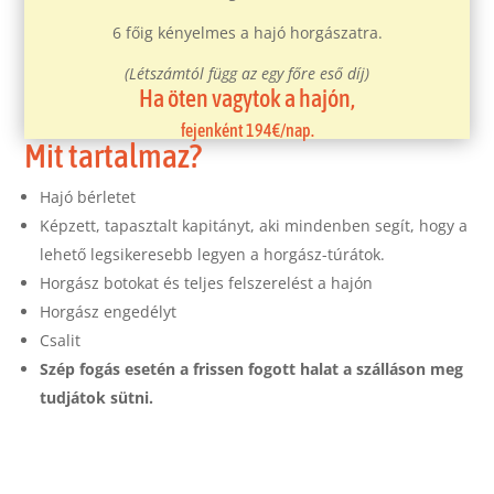
6 főig kényelmes a hajó horgászatra.
(Létszámtól függ az egy főre eső díj)
Ha öten vagytok a hajón,
fejenként 194€/nap.
Mit tartalmaz?
Hajó bérletet
Képzett, tapasztalt kapitányt, aki mindenben segít, hogy a
lehető legsikeresebb legyen a horgász-túrátok.
Horgász botokat és teljes felszerelést a hajón
Horgász engedélyt
Csalit
Szép fogás esetén a frissen fogott halat a szálláson meg
tudjátok sütni.