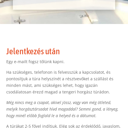
Jelentkezés után
Egy e-mailt fogsz tőlünk kapni.
Ha szükséges, telefonon is felvesszük a kapcsolatot, és
pontosítjuk a túra helyszínét a résztvevőket a szállást és
minden mást, ami szükséges lehet, hogy igazán
csodálatosan érezd magad a tengeri horgász túrádon.
Még nincs meg a csapat, akivel jössz, vagy van még ötleted,
melyik horgásztársadat hívd magaddal? Semmi gond, a lényeg,
hogy minél előbb foglald le a helyed és a dátumot.
A túrákat 2-5 fővel indítjuk. Elég sok az érdeklődő, javaslom,