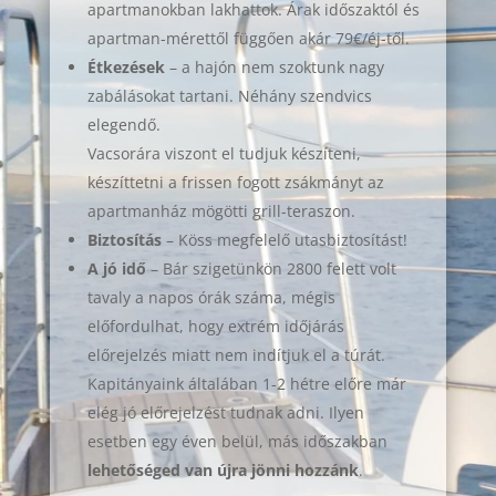
apartmanokban lakhattok. Árak időszaktól és
apartman-mérettől függően akár 79€/éj-től.
Étkezések
– a hajón nem szoktunk nagy
zabálásokat tartani. Néhány szendvics
elegendő.
Vacsorára viszont el tudjuk készíteni,
készíttetni a frissen fogott zsákmányt az
apartmanház mögötti grill-teraszon.
Biztosítás
– Köss megfelelő utasbiztosítást!
A jó idő
– Bár szigetünkön 2800 felett volt
tavaly a napos órák száma, mégis
előfordulhat, hogy extrém időjárás
előrejelzés miatt nem indítjuk el a túrát.
Kapitányaink általában 1-2 hétre előre már
elég jó előrejelzést tudnak adni. Ilyen
esetben egy éven belül, más időszakban
lehetőséged van újra jönni hozzánk
.