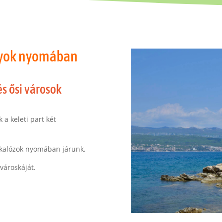
nyok nyomában
és ősi városok
 a keleti part két
, kalózok nyomában járunk.
 városkáját.