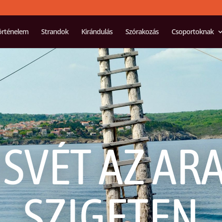
örténelem
Strandok
Kirándulás
Szórakozás
Csoportoknak
SVÉT AZ AR
SZIGETEN