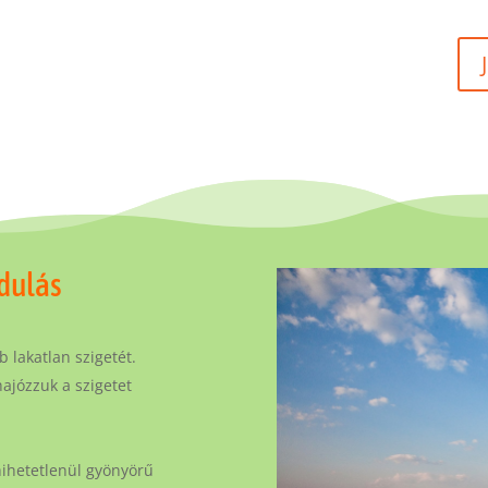
dulás
lakatlan szigetét.
hajózzuk a szigetet
hihetetlenül gyönyörű