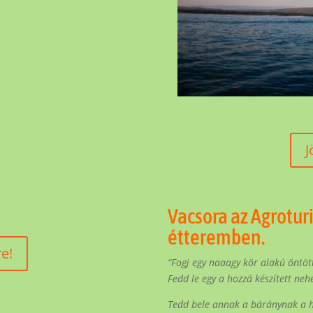
J
Vacsora az Agrotur
étteremben.
e!
“Fogj egy naaagy kör alakú öntöt
Fedd le egy a hozzá készített neh
Tedd bele annak a báránynak a hú