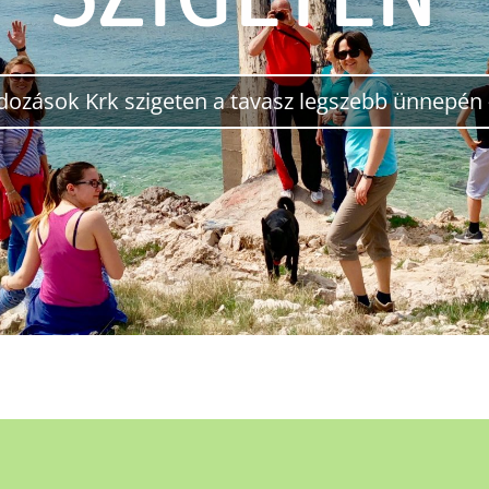
dozások Krk szigeten a tavasz legszebb ünnepén 