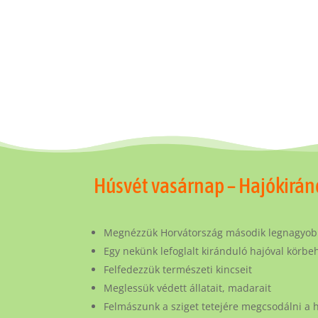
Húsvét vasárnap – Hajókirán
Megnézzük Horvátország második legnagyobb 
Egy nekünk lefoglalt kiránduló hajóval körbe
Felfedezzük természeti kincseit
Meglessük védett állatait, madarait
Felmászunk a sziget tetejére megcsodálni a 