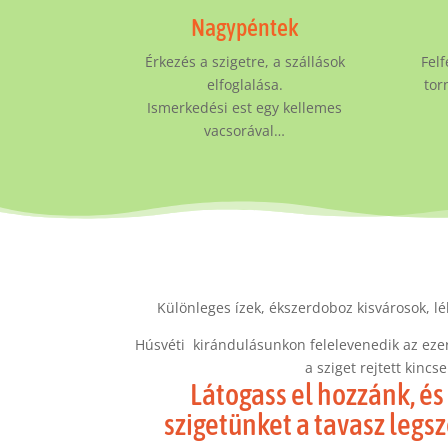
Nagypéntek
Érkezés a szigetre, a szállások
Felf
elfoglalása.
tor
Ismerkedési est egy kellemes
vacsorával…
Különleges ízek, ékszerdoboz kisvárosok, lé
Húsvéti kirándulásunkon felelevenedik az ez
a sziget rejtett kincsei
Látogass el hozzánk, és 
szigetünket a tavasz leg