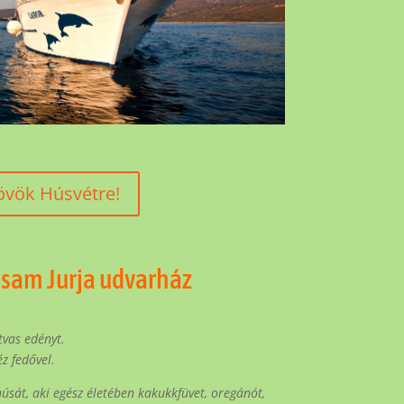
övök Húsvétre!
isam Jurja udvarház
tvas edényt.
éz fedővel.
sát, aki egész életében kakukkfüvet,
oregánót,