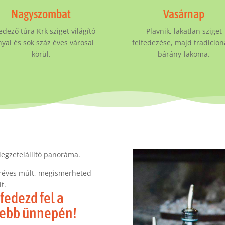
Nagyszombat
Vasárnap
edező túra Krk sziget világító
Plavnik, lakatlan sziget
nyai és sok száz éves városai
felfedezése, majd tradicion
körül.
bárány-lakoma.
legzetelállító panoráma.
eréves múlt, megismerheted
t.
fedezd fel a
szebb ünnepén!