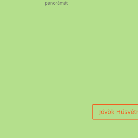
panorámát
Jövök Húsvétr