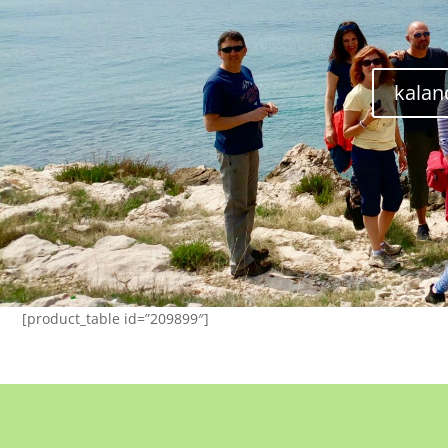
kalan
[product_table id=”209899″]