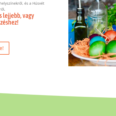
elyszínekről, és a Húsvét
ről
.
 lejjebb, vagy
ezéshez!
e!