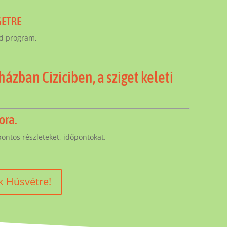
GETRE
ad program,
ázban Ciziciben, a sziget keleti
ora.
ntos részleteket, időpontokat.
k Húsvétre!