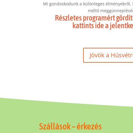
Mi gondoskodunk a különleges élményekről, h
méltó meggünneplésé
Részletes programért gördíts
kattints ide a jelentk
Jövök a Húsvétr
Szállások – érkezés