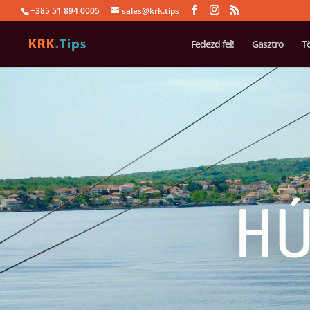
+385 51 894 0005
sales@krk.tips
Fedezd fel!
Gasztro
T
HÚ