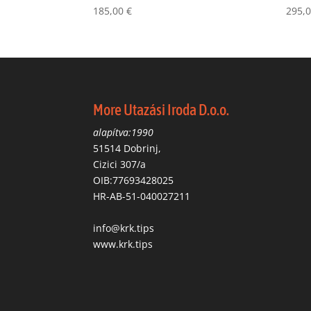
185,00
€
295,
More Utazási Iroda D.o.o.
alapítva:1990
51514 Dobrinj,
Cizici 307/a
OIB:77693428025
HR-AB-51-040027211
info@krk.tips
www.krk.tips