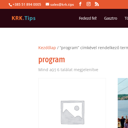
+385 51 894 0005
sales@krk.tips
Fedezd fel!
Gasztro
T
Kezdőlap
/ “program” címkével rendelkező ter
program
Mind a(z) 6 találat megjelenítve