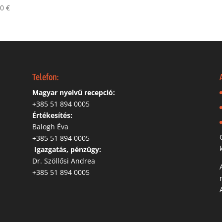
00
€
Telefon:
Magyar nyelvű recepció:
‭+385 51 894 0005
Értékesítés:
Balogh Éva
+385 51 894 0005
‬
Igazgatás, pénzügy:
Dr. Szöllősi Andrea
+385 51 894 0005