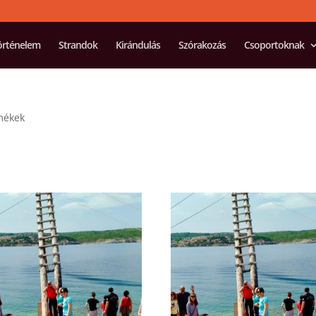
örténelem
Strandok
Kirándulás
Szórakozás
Csoportoknak
mékek