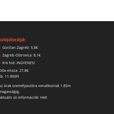
Autópálya díjak:
Goričan-Zagreb: 5,8€
Zagreb-Oštrovica: 8,1€
Krk híd: INGYENES!
Oda-vissza: 27,8€
kb. 11.000Ft
Az árak személyautóra vonatkoznak 1.85m
magasságig.
Aktuális út-információk: HAK