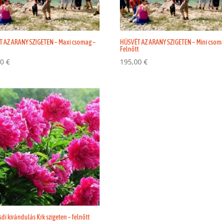
 AZ ARANY SZIGETEN – Maxi csomag –
HÚSVÉT AZ ARANY SZIGETEN – Mini csom
Felnőtt
00
€
195,00
€
di kirándulás Krk szigeten – felnőtt