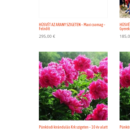
HÚSVÉT AZ ARANY SZIGETEN – Maxi csomag –
HÚSVÉT
Felnőtt
Gyerek
295,00
€
185,
Pünkösdi kirándulás Krk szigeten – 10 év alatt
Pünkös