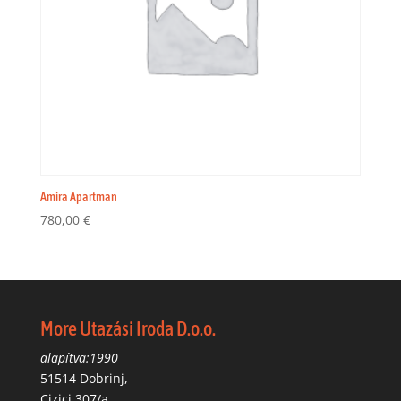
Amira Apartman
780,00
€
More Utazási Iroda D.o.o.
alapítva:1990
51514 Dobrinj,
Cizici 307/a