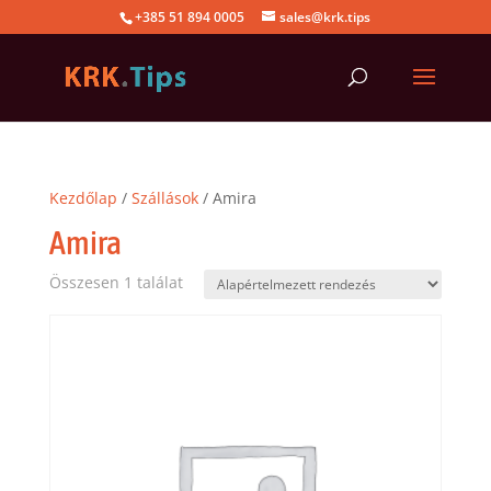
+385 51 894 0005
sales@krk.tips
Kezdőlap
/
Szállások
/ Amira
Amira
Összesen 1 találat