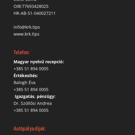
OIB:77693428025
HR-AB-51-040027211
info@krk.tips
www.krk.tips
Telefon:
Magyar nyelvű recepció:
‭+385 51 894 0005
Értékesítés:
Balogh Éva
+385 51 894 0005
‬
Igazgatás, pénzügy:
Dr. Szöllősi Andrea
+385 51 894 0005
Autópálya díjak: