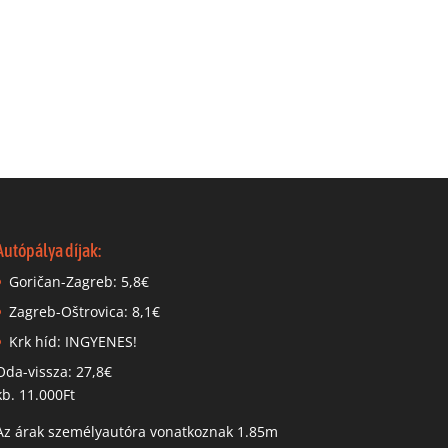
Autópálya díjak:
Goričan-Zagreb: 5,8€
Zagreb-Oštrovica: 8,1€
Krk híd: INGYENES!
Oda-vissza: 27,8€
kb. 11.000Ft
Az árak személyautóra vonatkoznak 1.85m