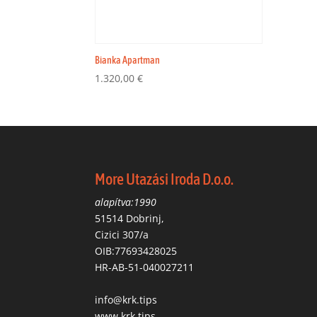
Bianka Apartman
1.320,00
€
More Utazási Iroda D.o.o.
alapítva:1990
51514 Dobrinj,
Cizici 307/a
OIB:77693428025
HR-AB-51-040027211
info@krk.tips
www.krk.tips