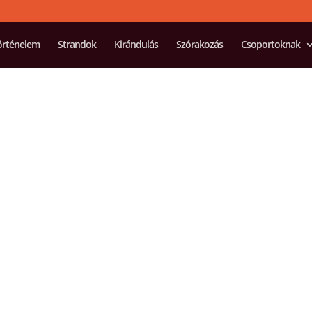
örténelem
Strandok
Kirándulás
Szórakozás
Csoportoknak