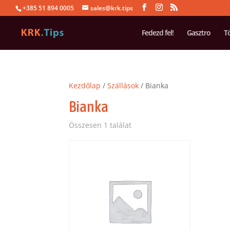
+385 51 894 0005
sales@krk.tips
Fedezd fel!
Gasztro
T
Kezdőlap
/
Szállások
/ Bianka
Bianka
Összesen 1 találat