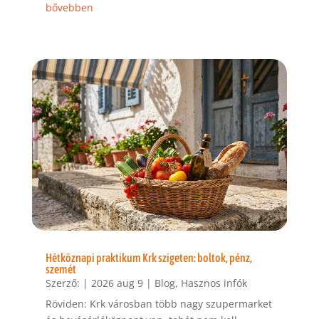
bővebben
Hétköznapi praktikum Krk szigeten: boltok, pénz,
szemét
Szerző:
|
2026 aug 9
|
Blog
,
Hasznos infók
Röviden: Krk városban több nagy szupermarket