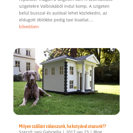
szigetekre Valbiskából indul komp. A szigeten
belül busszal és autóval lehet közlekedni, az
eldugott öblökbe pedig taxi boattal....
bővebben
Milyen szállást válasszunk, ha kutyával utazunk??
Szerző:
Jani Gabriella
|
2017 jan 23
|
Blog
,