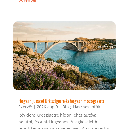
bővebben
Hogyan jutsz el Krk szigetre és hogyan mozogsz ott
Szerző:
|
2026 aug 9
|
Blog
,
Hasznos infók
Röviden: Krk szigetre hídon lehet autóval
bejutni, és a híd ingyenes. A legközelebbi
repülőtér magán a szigeten van. A szomszédos