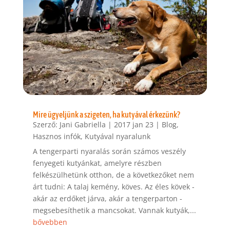
Mire ügyeljünk a szigeten, ha kutyával érkezünk?
Szerző:
Jani Gabriella
|
2017 jan 23
|
Blog
,
Hasznos infók
,
Kutyával nyaralunk
A tengerparti nyaralás során számos veszély
fenyegeti kutyánkat, amelyre részben
felkészülhetünk otthon, de a következőket nem
árt tudni: A talaj kemény, köves. Az éles kövek -
akár az erdőket járva, akár a tengerparton -
megsebesíthetik a mancsokat. Vannak kutyák,...
bővebben