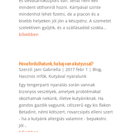
és bevásárlóközpont van, tehát nem kell
mindent otthonról hozni. Kártyával szinte
mindenhol lehet fizetni, de a piacon és a
kisebb helyeken jól jön a készpénz. A szemetet
szelektíven gyűjtik, és a szállásadód szokta...
bővebben
Hova fordulhatunk, ha baj van a kutyussal?
Szerző:
Jani Gabriella
|
2017 febr 1
|
Blog
,
Hasznos infók
,
Kutyával nyaralunk
Egy tengerparti nyaralás során vannak
bizonyos veszélyek, amelyek problémákat
okozhatnak nekünk, illetve kutyáinknak. Ha
gondos gazdik vagyunk, célszerű egy kis flakon
Betadint, némi kötszert, rovarcsípés elleni szert
- ha a kutyánk allergiás valamire - bepakolni.
Jól...