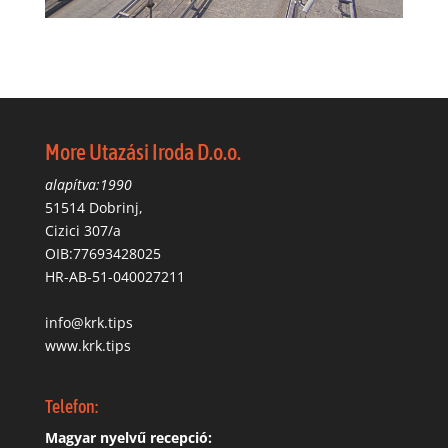
More Utazási Iroda D.o.o.
alapítva:1990
51514 Dobrinj,
Cizici 307/a
OIB:77693428025
HR-AB-51-040027211
info@krk.tips
www.krk.tips
Telefon:
Magyar nyelvű recepció: