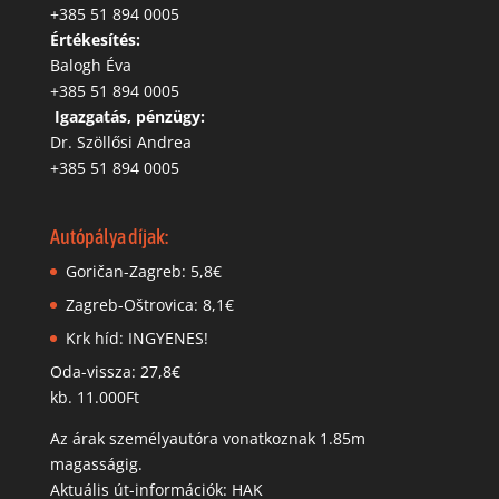
‭+385 51 894 0005
Értékesítés:
Balogh Éva
+385 51 894 0005
‬
Igazgatás, pénzügy:
Dr. Szöllősi Andrea
+385 51 894 0005
Autópálya díjak:
Goričan-Zagreb: 5,8€
Zagreb-Oštrovica: 8,1€
Krk híd: INGYENES!
Oda-vissza: 27,8€
kb. 11.000Ft
Az árak személyautóra vonatkoznak 1.85m
magasságig.
Aktuális út-információk: HAK