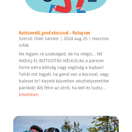
Autószerelő, gond a kocsival. – Ha baj van
Szerző:
Oláh Sándor
|
2024 aug 25
|
Hasznos
infók
Ne legyen rá szükséged, de ha mégis... NE
INDULJ EL BIZTOSÍTÁS NÉLKÜL!Az a párezer
forint extra költség nagy segítség a bajban!
Tehát mit tegyél, ha gond van a kocsival, vagy
baleset ér? Kezeld közvetlen vészhelyzetet!Ne
pánikolj! Állj félre az útról, ha kell és tudsz...
bővebben