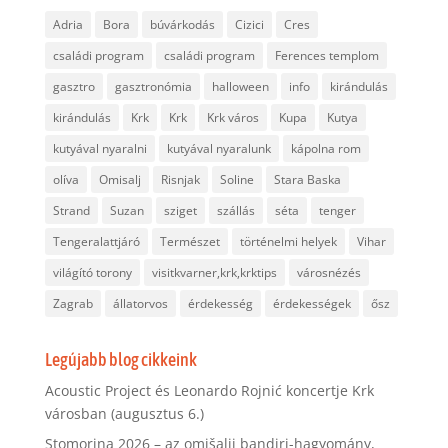
Adria
Bora
búvárkodás
Cizici
Cres
családi program
családi program
Ferences templom
gasztro
gasztronómia
halloween
info
kirándulás
kirándulás
Krk
Krk
Krk város
Kupa
Kutya
kutyával nyaralni
kutyával nyaralunk
kápolna rom
olíva
Omisalj
Risnjak
Soline
Stara Baska
Strand
Suzan
sziget
szállás
séta
tenger
Tengeralattjáró
Természet
történelmi helyek
Vihar
világító torony
visitkvarner,krk,krktips
városnézés
Zagrab
állatorvos
érdekesség
érdekességek
ősz
Legújabb blog cikkeink
Acoustic Project és Leonardo Rojnić koncertje Krk
városban (augusztus 6.)
Stomorina 2026 – az omišalji bandiri-hagyomány,