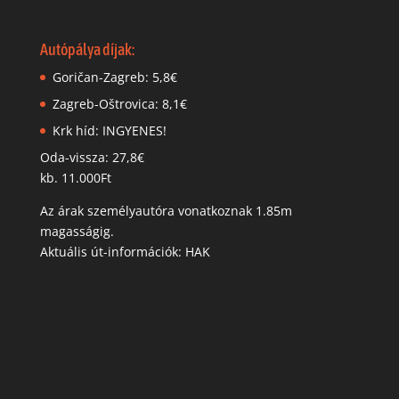
Autópálya díjak:
Goričan-Zagreb: 5,8€
Zagreb-Oštrovica: 8,1€
Krk híd: INGYENES!
Oda-vissza: 27,8€
kb. 11.000Ft
Az árak személyautóra vonatkoznak 1.85m
magasságig.
Aktuális út-információk: HAK