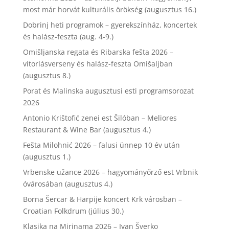
most már horvát kulturális örökség (augusztus 16.)
Dobrinj heti programok – gyerekszínház, koncertek
és halász-feszta (aug. 4-9.)
Omišljanska regata és Ribarska fešta 2026 –
vitorlásverseny és halász-feszta Omišaljban
(augusztus 8.)
Porat és Malinska augusztusi esti programsorozat
2026
Antonio Krištofić zenei est Šilóban – Meliores
Restaurant & Wine Bar (augusztus 4.)
Fešta Milohnić 2026 – falusi ünnep 10 év után
(augusztus 1.)
Vrbenske užance 2026 – hagyományőrző est Vrbnik
óvárosában (augusztus 4.)
Borna Šercar & Harpije koncert Krk városban –
Croatian Folkdrum (július 30.)
Klasika na Mirinama 2026 – Ivan Šverko