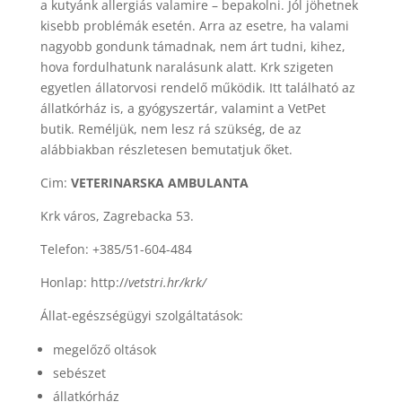
a kutyánk allergiás valamire – bepakolni. Jól jöhetnek
kisebb problémák esetén. Arra az esetre, ha valami
nagyobb gondunk támadnak, nem árt tudni, kihez,
hova fordulhatunk naralásunk alatt. Krk szigeten
egyetlen állatorvosi rendelő működik. Itt található az
állatkórház is, a gyógyszertár, valamint a VetPet
butik. Reméljük, nem lesz rá szükség, de az
alábbiakban részletesen bemutatjuk őket.
Cim:
VETERINARSKA AMBULANTA
Krk város, Zagrebacka 53.
Telefon: +385/51-604-484
Honlap: http://
vetstri.hr/krk/
Állat-egészségügyi szolgáltatások:
megelőző oltások
sebészet
állatkórház