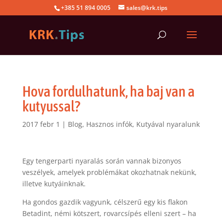
+385 51 894 0005
sales@krk.tips
Hova fordulhatunk, ha baj van a
kutyussal?
2017 febr 1
|
Blog
,
Hasznos infók
,
Kutyával nyaralunk
Egy tengerparti nyaralás során vannak bizonyos
veszélyek, amelyek problémákat okozhatnak nekünk,
illetve kutyáinknak.
Ha gondos gazdik vagyunk, célszerű egy kis flakon
Betadint, némi kötszert, rovarcsípés elleni szert – ha