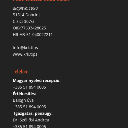
alapítva:1990
51514 Dobrinj,
Cizici 307/a
OIB:77693428025
HR-AB-51-040027211
info@krk.tips
www.krk.tips
Telefon:
Magyar nyelvű recepció:
‭+385 51 894 0005
Értékesítés:
Balogh Éva
+385 51 894 0005
‬
Igazgatás, pénzügy:
Dr. Szöllősi Andrea
+385 51 894 0005