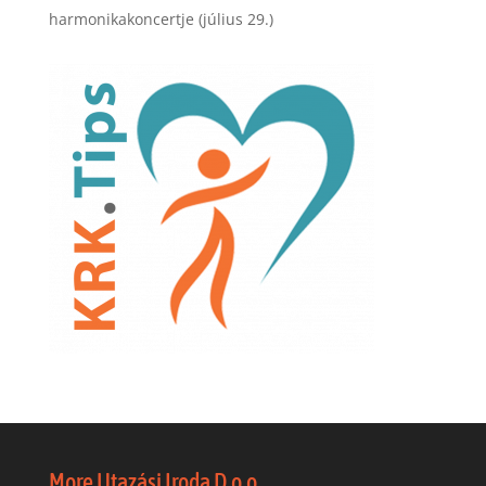
harmonikakoncertje (július 29.)
More Utazási Iroda D.o.o.