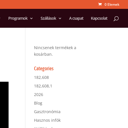
0 Elemek
Programok
Szállások
A csapat
Kapcsolat
Nincsenek termékek a
kosárban.
Categories
182,608
182,608,1
2026
Blog
Gasztronómia
Hasznos infók