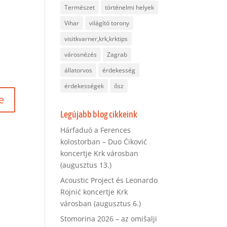
Természet
történelmi helyek
Vihar
világító torony
visitkvarner,krk,krktips
városnézés
Zagrab
állatorvos
érdekesség
érdekességek
ősz
Legújabb blog cikkeink
Hárfaduó a Ferences
kolostorban – Duo Ćiković
koncertje Krk városban
(augusztus 13.)
Acoustic Project és Leonardo
Rojnić koncertje Krk
városban (augusztus 6.)
Stomorina 2026 – az omišalji