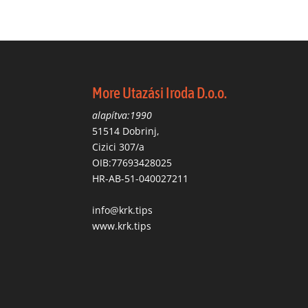
More Utazási Iroda D.o.o.
alapítva:1990
51514 Dobrinj,
Cizici 307/a
OIB:77693428025
HR-AB-51-040027211
info@krk.tips
www.krk.tips