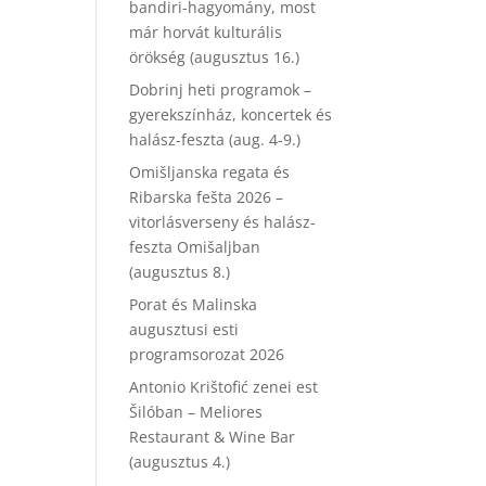
bandiri-hagyomány, most
már horvát kulturális
örökség (augusztus 16.)
Dobrinj heti programok –
gyerekszínház, koncertek és
halász-feszta (aug. 4-9.)
Omišljanska regata és
Ribarska fešta 2026 –
vitorlásverseny és halász-
feszta Omišaljban
(augusztus 8.)
Porat és Malinska
augusztusi esti
programsorozat 2026
Antonio Krištofić zenei est
Šilóban – Meliores
Restaurant & Wine Bar
(augusztus 4.)