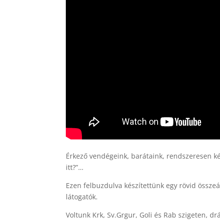
Érkező vendégeink, barátaink, rendszeresen ké
itt?”…
Ezen felbuzdulva készítettünk egy rövid összeá
látogatók.
Voltunk Krk, Sv.Grgur, Goli és Rab szigeten, d