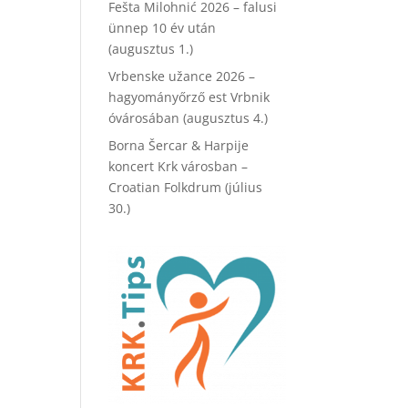
Fešta Milohnić 2026 – falusi
ünnep 10 év után
(augusztus 1.)
Vrbenske užance 2026 –
hagyományőrző est Vrbnik
óvárosában (augusztus 4.)
Borna Šercar & Harpije
koncert Krk városban –
Croatian Folkdrum (július
30.)