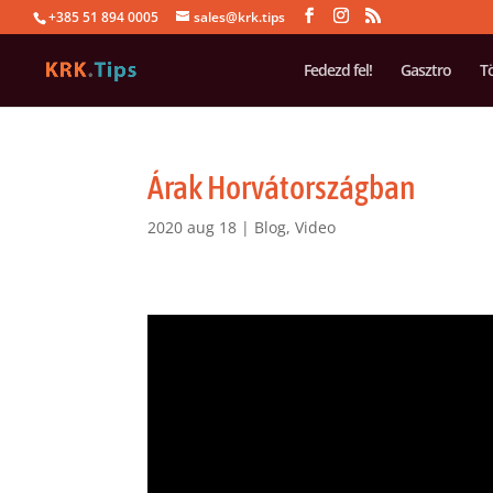
+385 51 894 0005
sales@krk.tips
Fedezd fel!
Gasztro
T
Árak Horvátországban
2020 aug 18
|
Blog
,
Video