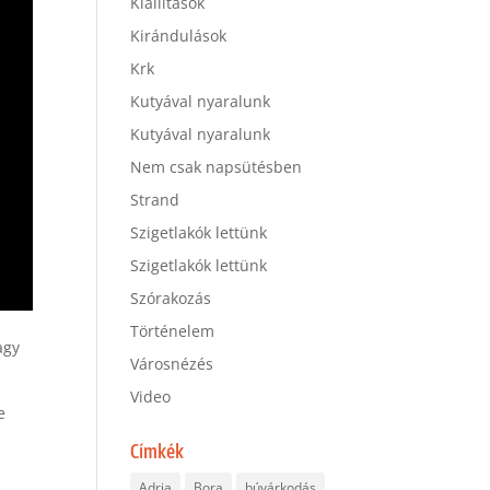
Kiállítások
Kirándulások
Krk
Kutyával nyaralunk
Kutyával nyaralunk
Nem csak napsütésben
Strand
Szigetlakók lettünk
Szigetlakók lettünk
Szórakozás
Történelem
agy
Városnézés
Video
e
Címkék
Adria
Bora
búvárkodás