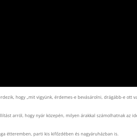
rdezik, hogy „mit vigyünk, érdemes-e bevásárolni, drágább-e ott v
llítást arról, hogy nyár közepén, milyen árakkal számolhatnak az id
rága étteremben, parti kis kifőzdében és nagyáruházban is.