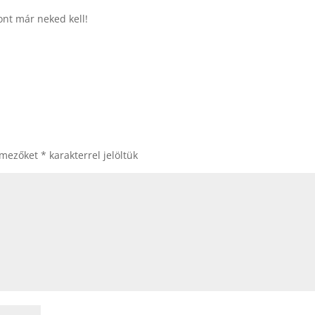
ont már neked kell!
 mezőket
*
karakterrel jelöltük