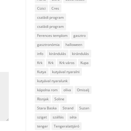
Cizici
Cres
családi program
családi program
Ferences templom
gasztro
gasztronómia
halloween
info
kirándulás
kirándulás
Krk
Krk
Krk város
Kupa
Kutya
kutyával nyaralni
kutyával nyaralunk
kápolna rom
olíva
Omisalj
Risnjak
Soline
Stara Baska
Strand
Suzan
sziget
szállás
séta
tenger
Tengeralattjáró