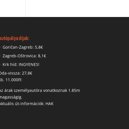
Autópálya díjak:
Goričan-Zagreb: 5,8€
Zagreb-Oštrovica: 8,1€
Krk híd: INGYENES!
Oda-vissza: 27,8€
kb. 11.000Ft
Az árak személyautóra vonatkoznak 1.85m
magasságig.
Aktuális út-információk: HAK