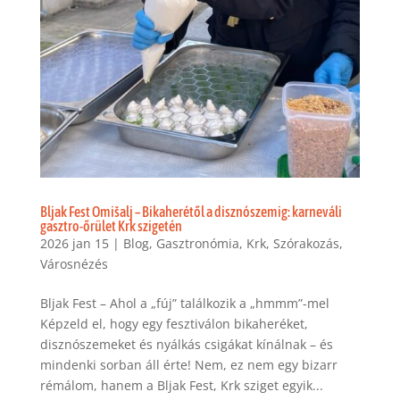
Bljak Fest Omišalj – Bikaherétől a disznószemig: karneváli
gasztro-őrület Krk szigetén
2026 jan 15
|
Blog
,
Gasztronómia
,
Krk
,
Szórakozás
,
Városnézés
Bljak Fest – Ahol a „fúj” találkozik a „hmmm”-mel
Képzeld el, hogy egy fesztiválon bikaheréket,
disznószemeket és nyálkás csigákat kínálnak – és
mindenki sorban áll érte! Nem, ez nem egy bizarr
rémálom, hanem a Bljak Fest, Krk sziget egyik...