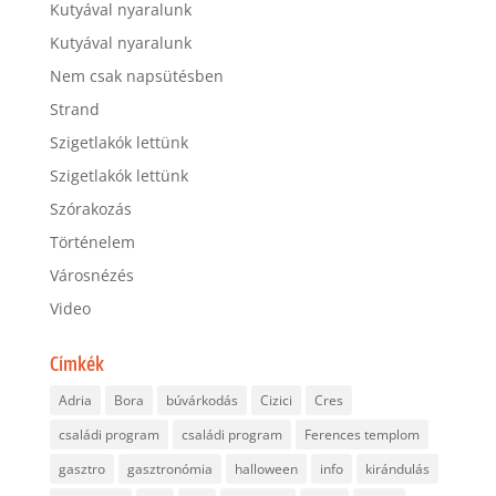
Kutyával nyaralunk
Kutyával nyaralunk
Nem csak napsütésben
Strand
Szigetlakók lettünk
Szigetlakók lettünk
Szórakozás
Történelem
Városnézés
Video
Címkék
Adria
Bora
búvárkodás
Cizici
Cres
családi program
családi program
Ferences templom
gasztro
gasztronómia
halloween
info
kirándulás