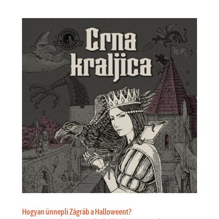
Hogyan ünnepli Zágráb a Halloweent?