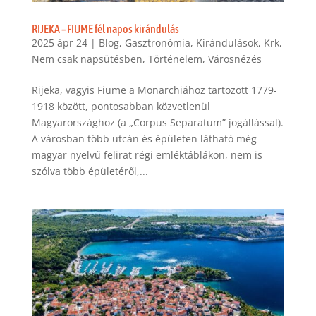
RIJEKA – FIUME fél napos kirándulás
2025 ápr 24
|
Blog
,
Gasztronómia
,
Kirándulások
,
Krk
,
Nem csak napsütésben
,
Történelem
,
Városnézés
Rijeka, vagyis Fiume a Monarchiához tartozott 1779-
1918 között, pontosabban közvetlenül
Magyarországhoz (a „Corpus Separatum” jogállással).
A városban több utcán és épületen látható még
magyar nyelvű felirat régi emléktáblákon, nem is
szólva több épületéről,...