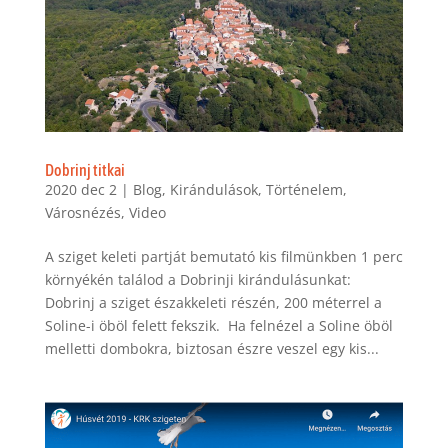
Dobrinj titkai
2020 dec 2
|
Blog
,
Kirándulások
,
Történelem
,
Városnézés
,
Video
A sziget keleti partját bemutató kis filmünkben 1 perc
környékén találod a Dobrinji kirándulásunkat:
Dobrinj a sziget északkeleti részén, 200 méterrel a
Soline-i öböl felett fekszik. Ha felnézel a Soline öböl
melletti dombokra, biztosan észre veszel egy kis...