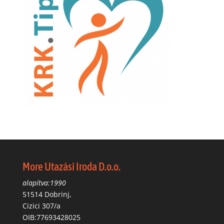
More Utazási Iroda D.o.o.
alapítva:1990
51514 Dobrinj,
Cizici 307/a
OIB:77693428025