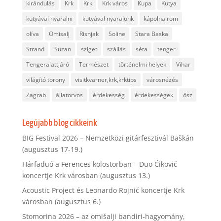
kirándulás
Krk
Krk
Krk város
Kupa
Kutya
kutyával nyaralni
kutyával nyaralunk
kápolna rom
olíva
Omisalj
Risnjak
Soline
Stara Baska
Strand
Suzan
sziget
szállás
séta
tenger
Tengeralattjáró
Természet
történelmi helyek
Vihar
világító torony
visitkvarner,krk,krktips
városnézés
Zagrab
állatorvos
érdekesség
érdekességek
ősz
Legújabb blog cikkeink
BIG Festival 2026 – Nemzetközi gitárfesztivál Baškán
(augusztus 17-19.)
Hárfaduó a Ferences kolostorban – Duo Ćiković
koncertje Krk városban (augusztus 13.)
Acoustic Project és Leonardo Rojnić koncertje Krk
városban (augusztus 6.)
Stomorina 2026 – az omišalji bandiri-hagyomány,