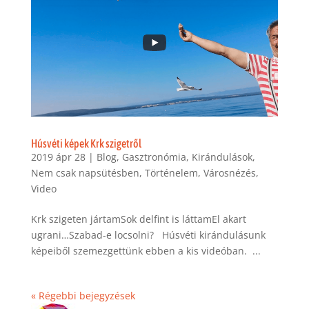
Húsvéti képek Krk szigetről
2019 ápr 28
|
Blog
,
Gasztronómia
,
Kirándulások
,
Nem csak napsütésben
,
Történelem
,
Városnézés
,
Video
Krk szigeten jártamSok delfint is láttamEl akart
ugrani…Szabad-e locsolni? Húsvéti kirándulásunk
képeiből szemezgettünk ebben a kis videóban. ...
« Régebbi bejegyzések