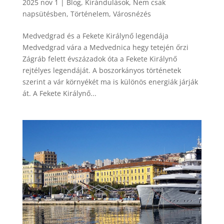
2025 nov 1
|
Blog
,
Kirándulások
,
Nem csak
napsütésben
,
Történelem
,
Városnézés
Medvedgrad és a Fekete Királynő legendája
Medvedgrad vára a Medvednica hegy tetején őrzi
Zágráb felett évszázadok óta a Fekete Királynő
rejtélyes legendáját. A boszorkányos történetek
szerint a vár környékét ma is különös energiák járják
át. A Fekete Királynő...