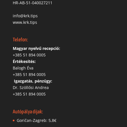
HR-AB-51-040027211
info@krk.tips
www.krk.tips
Telefon:
Magyar nyelvű recepció:
‭+385 51 894 0005
Értékesítés:
Balogh Éva
+385 51 894 0005
‬
Igazgatás, pénzügy:
Dr. Szöllősi Andrea
+385 51 894 0005
Autópálya díjak:
Goričan-Zagreb: 5,8€