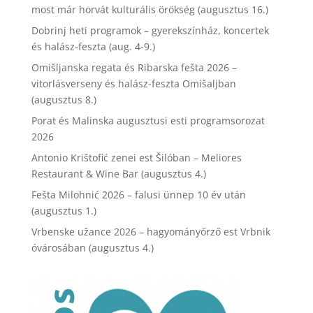
most már horvát kulturális örökség (augusztus 16.)
Dobrinj heti programok – gyerekszínház, koncertek
és halász-feszta (aug. 4-9.)
Omišljanska regata és Ribarska fešta 2026 –
vitorlásverseny és halász-feszta Omišaljban
(augusztus 8.)
Porat és Malinska augusztusi esti programsorozat
2026
Antonio Krištofić zenei est Šilóban – Meliores
Restaurant & Wine Bar (augusztus 4.)
Fešta Milohnić 2026 – falusi ünnep 10 év után
(augusztus 1.)
Vrbenske užance 2026 – hagyományőrző est Vrbnik
óvárosában (augusztus 4.)