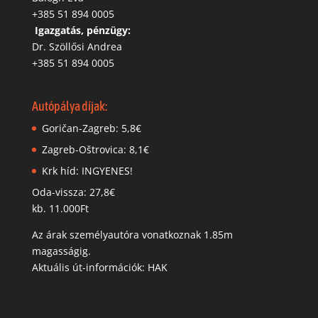
+385 51 894 0005
‬
Igazgatás, pénzügy:
Dr. Szöllősi Andrea
+385 51 894 0005
Autópálya díjak:
Goričan-Zagreb: 5,8€
Zagreb-Oštrovica: 8,1€
Krk híd: INGYENES!
Oda-vissza: 27,8€
kb. 11.000Ft
Az árak személyautóra vonatkoznak 1.85m
magasságig.
Aktuális út-információk: HAK