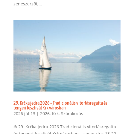
zeneszerzőt,...
29. Krčka jedra 2026 – Tradicionális vitorlásregatta és
tengeri fesztivál Krk városban
2026 júl 13
|
2026
,
Krk
,
Szórakozás
⛵ 29. Krčka jedra 2026 Tradicionális vitorlásregatta
és tengeri fesztivál Krk városban – augusztus 13-22.