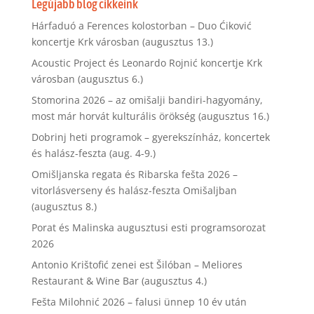
Legújabb blog cikkeink
Hárfaduó a Ferences kolostorban – Duo Ćiković
koncertje Krk városban (augusztus 13.)
Acoustic Project és Leonardo Rojnić koncertje Krk
városban (augusztus 6.)
Stomorina 2026 – az omišalji bandiri-hagyomány,
most már horvát kulturális örökség (augusztus 16.)
Dobrinj heti programok – gyerekszínház, koncertek
és halász-feszta (aug. 4-9.)
Omišljanska regata és Ribarska fešta 2026 –
vitorlásverseny és halász-feszta Omišaljban
(augusztus 8.)
Porat és Malinska augusztusi esti programsorozat
2026
Antonio Krištofić zenei est Šilóban – Meliores
Restaurant & Wine Bar (augusztus 4.)
Fešta Milohnić 2026 – falusi ünnep 10 év után