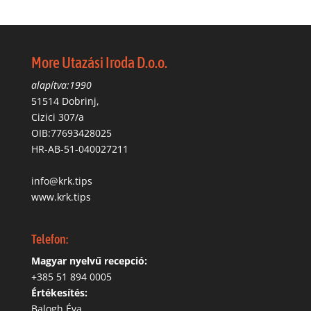
More Utazási Iroda D.o.o.
alapítva:1990
51514 Dobrinj,
Cizici 307/a
OIB:77693428025
HR-AB-51-040027211
info@krk.tips
www.krk.tips
Telefon:
Magyar nyelvű recepció:
‭+385 51 894 0005
Értékesítés:
Balogh Éva