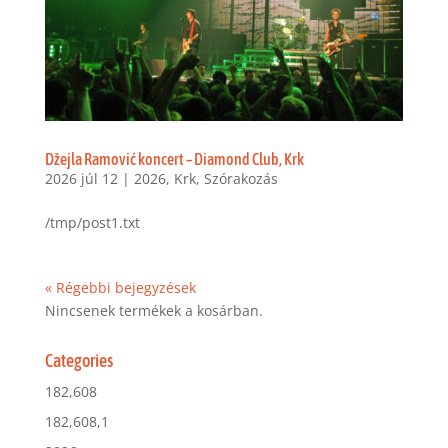
Džejla Ramović koncert – Diamond Club, Krk
2026 júl 12
|
2026
,
Krk
,
Szórakozás
/tmp/post1.txt
« Régebbi bejegyzések
Nincsenek termékek a kosárban.
Categories
182,608
182,608,1