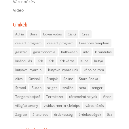
Városnézés
Video
Címkék
Adria
Bora
búvárkodás
Cizici
Cres
családi program
családi program
Ferences templom
gasztro
gasztronómia
halloween
info
kirándulás
kirándulás
Krk
Krk
Krk város
Kupa
Kutya
kutyával nyaralni
kutyával nyaralunk
kápolna rom
olíva
Omisalj
Risnjak
Soline
Stara Baska
Strand
Suzan
sziget
szállás
séta
tenger
Tengeralattjáró
Természet
történelmi helyek
Vihar
világító torony
visitkvarner,krk,krktips
városnézés
Zagrab
állatorvos
érdekesség
érdekességek
ősz