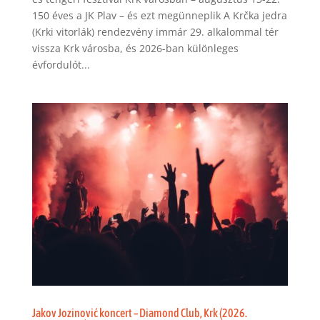
150 éves a JK Plav – és ezt megünneplik A Krčka jedra
(Krki vitorlák) rendezvény immár 29. alkalommal tér
vissza Krk városba, és 2026-ban különleges
évfordulót...
Jakov Jozinović koncert – Diamond Club, Krk (2026.