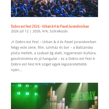
Dobro est Fest 2026 – Urban & 4 és Pavel Jurandvorban
2026 júl 12
|
2026
,
Krk
,
Szórakozás
🎶 Dobro est Fest – Urban & 4 és Pavel Jurandvorban
Négy este zene, film, színház és bor – a Bašćanska
ploča mellett, a szabad ég alatt, ingyenesen Kultúra,
gasztronómia és jó hangulat – ez a Dobro est Fest A
Dobro est Fest Krk sziget egyik legszeretettebb
nyári...