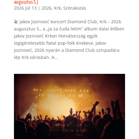
augusztus 5.)
2026 júl 13
|
2026
,
Krk
,
Szórakozás
🎤 Jakov Jozinović koncert Diamond Club, Krk – 2026.
augusztus 5., a „Ja za čuda letim” album dalai élőben
Jakov Jozinović Krkon Horvátország egyik
legígéretesebb fiatal pop-folk énekese, Jakov
Jozinović, 2026 nyarán a Diamond Club színpadára
lép Krk városban. A...