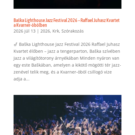
Baška Lighthouse Jazz Festival 2026 – Raffael Juhasz Kvartet
a Kvarner-öbölben
2026 júl 13
|
2026
,
Krk
,
Szórakozás
🎷 Baška Lighthouse Jazz Festival 2026 Raffael Juhasz
Kvartet élőben – jazz a tengerparton, Baška szívében
Jazz a világítótorony árnyékában Minden nyáron van
egy este Baškában, amelyen a kikötő mögötti tér jazz-
zenével telik meg, és a Kvarner-öböl csillogó vize
adja a...