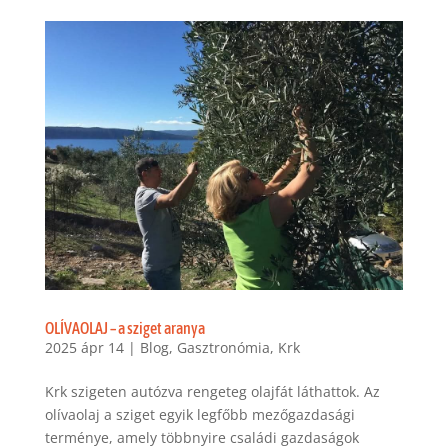
OLÍVAOLAJ – a sziget aranya
2025 ápr 14
|
Blog
,
Gasztronómia
,
Krk
Krk szigeten autózva rengeteg olajfát láthattok. Az
olívaolaj a sziget egyik legfőbb mezőgazdasági
terménye, amely többnyire családi gazdaságok