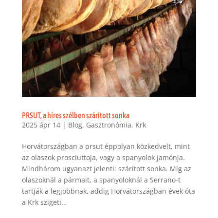
PRSUT, a híres szélben szárított sonka
2025 ápr 14
|
Blog
,
Gasztronómia
,
Krk
Horvátországban a prsut éppolyan közkedvelt, mint
az olaszok prosciuttoja, vagy a spanyolok jamónja.
Mindhárom ugyanazt jelenti: szárított sonka. Míg az
olaszoknál a pármait, a spanyoloknál a Serrano-t
tartják a legjobbnak, addig Horvátországban évek óta
a Krk szigeti...