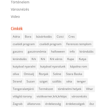
Történelem
Városnézés
Video
Címkék
Adria
Bora
búvárkodás
Cizici
Cres
családi program
családi program
Ferences templom
gasztro
gasztronómia
halloween
info
kirándulás
kirándulás
Krk
Krk
Krk város
Kupa
Kutya
kutyával nyaralni
kutyával nyaralunk
kápolna rom
olíva
Omisalj
Risnjak
Soline
Stara Baska
Strand
Suzan
sziget
szállás
séta
tenger
Tengeralattjáró
Természet
történelmi helyek
Vihar
világító torony
visitkvarner,krk,krktips
városnézés
Zagrab
állatorvos
érdekesség
érdekességek
ősz