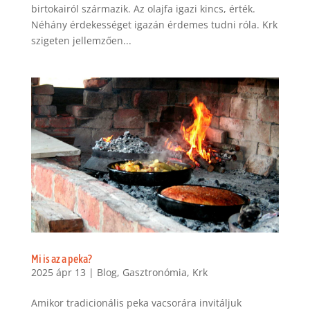
birtokairól származik. Az olajfa igazi kincs, érték.
Néhány érdekességet igazán érdemes tudni róla. Krk
szigeten jellemzően...
Mi is az a peka?
2025 ápr 13
|
Blog
,
Gasztronómia
,
Krk
Amikor tradicionális peka vacsorára invitáljuk