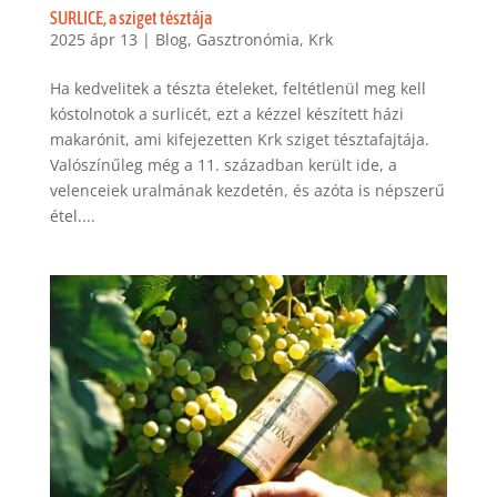
SURLICE, a sziget tésztája
2025 ápr 13
|
Blog
,
Gasztronómia
,
Krk
Ha kedvelitek a tészta ételeket, feltétlenül meg kell
kóstolnotok a surlicét, ezt a kézzel készített házi
makarónit, ami kifejezetten Krk sziget tésztafajtája.
Valószínűleg még a 11. században került ide, a
velenceiek uralmának kezdetén, és azóta is népszerű
étel....