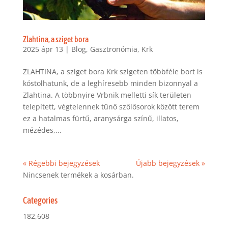
Zlahtina, a sziget bora
2025 ápr 13
|
Blog
,
Gasztronómia
,
Krk
ZLAHTINA, a sziget bora Krk szigeten többféle bort is
kóstolhatunk, de a leghíresebb minden bizonnyal a
Zlahtina. A többnyire Vrbnik melletti sík területen
telepített, végtelennek tűnő szőlősorok között terem
ez a hatalmas fürtű, aranysárga színű, illatos,
mézédes,...
« Régebbi bejegyzések
Újabb bejegyzések »
Nincsenek termékek a kosárban.
Categories
182,608