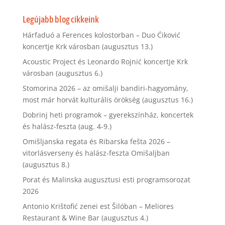
Legújabb blog cikkeink
Hárfaduó a Ferences kolostorban – Duo Ćiković
koncertje Krk városban (augusztus 13.)
Acoustic Project és Leonardo Rojnić koncertje Krk
városban (augusztus 6.)
Stomorina 2026 – az omišalji bandiri-hagyomány,
most már horvát kulturális örökség (augusztus 16.)
Dobrinj heti programok – gyerekszínház, koncertek
és halász-feszta (aug. 4-9.)
Omišljanska regata és Ribarska fešta 2026 –
vitorlásverseny és halász-feszta Omišaljban
(augusztus 8.)
Porat és Malinska augusztusi esti programsorozat
2026
Antonio Krištofić zenei est Šilóban – Meliores
Restaurant & Wine Bar (augusztus 4.)