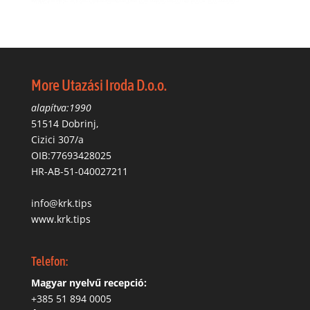
More Utazási Iroda D.o.o.
alapítva:1990
51514 Dobrinj,
Cizici 307/a
OIB:77693428025
HR-AB-51-040027211
info@krk.tips
www.krk.tips
Telefon:
Magyar nyelvű recepció:
‭+385 51 894 0005