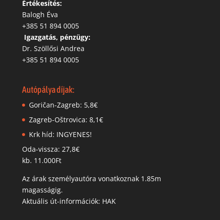
Értékesítés:
Balogh Éva
+385 51 894 0005
‬
Igazgatás, pénzügy:
Dr. Szöllősi Andrea
+385 51 894 0005
Autópálya díjak:
Goričan-Zagreb: 5,8€
Zagreb-Oštrovica: 8,1€
Krk híd: INGYENES!
Oda-vissza: 27,8€
kb. 11.000Ft
Az árak személyautóra vonatkoznak 1.85m
magasságig.
Aktuális út-információk: HAK