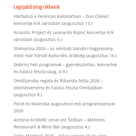
Legújabb blog cikkeink
Hárfaduó a Ferences kolostorban – Duo Ćiković
koncertje Krk városban (augusztus 13.)
Acoustic Project és Leonardo Rojnić koncertje Krk
városban (augusztus 6.)
Stomorina 2026 – az omišalji bandiri-hagyomány,
most már horvát kulturális örökség (augusztus 16.)
Dobrinj heti programok – gyerekszínház, koncertek
és halász-feszta (aug. 4-9.)
Omišljanska regata és Ribarska fešta 2026 –
vitorlásverseny és halász-feszta Omišaljban
(augusztus 8.)
Porat és Malinska augusztusi esti programsorozat
2026
Antonio Krištofić zenei est Šilóban – Meliores
Restaurant & Wine Bar (augusztus 4.)
Fešta Milohnić 2026 – falusi ünnep 10 év után