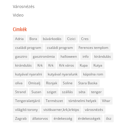
Városnézés
Video
Címkék
Adria
Bora
búvárkodás
Cizici
Cres
családi program
családi program
Ferences templom
gasztro
gasztronómia
halloween
info
kirándulás
kirándulás
Krk
Krk
Krk város
Kupa
Kutya
kutyával nyaralni
kutyával nyaralunk
kápolna rom
olíva
Omisalj
Risnjak
Soline
Stara Baska
Strand
Suzan
sziget
szállás
séta
tenger
Tengeralattjáró
Természet
történelmi helyek
Vihar
világító torony
visitkvarner,krk,krktips
városnézés
Zagrab
állatorvos
érdekesség
érdekességek
ősz