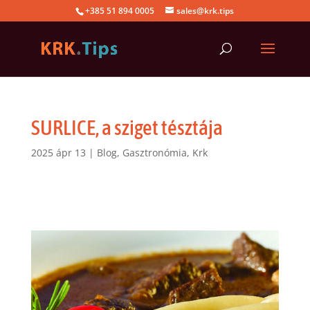
+385 51 894 0005
sales@krk.tips
SURLICE, a sziget tésztája
2025 ápr 13
|
Blog
,
Gasztronómia
,
Krk