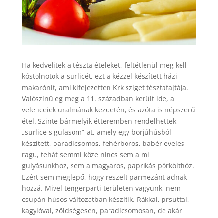
Ha kedvelitek a tészta ételeket, feltétlenül meg kell
kóstolnotok a surlicét, ezt a kézzel készített házi
makarónit, ami kifejezetten Krk sziget tésztafajtája.
Valószínűleg még a 11. században került ide, a
velenceiek uralmának kezdetén, és azóta is népszerű
étel. Szinte bármelyik étteremben rendelhettek
„surlice s gulasom”-at, amely egy borjúhúsból
készített, paradicsomos, fehérboros, babérleveles
ragu, tehát semmi köze nincs sem a mi
gulyásunkhoz, sem a magyaros, paprikás pörkölthöz.
Ezért sem meglepő, hogy reszelt parmezánt adnak
hozzá. Mivel tengerparti területen vagyunk, nem
csupán húsos változatban készítik. Rákkal, prsuttal,
kagylóval, zöldségesen, paradicsomosan, de akár