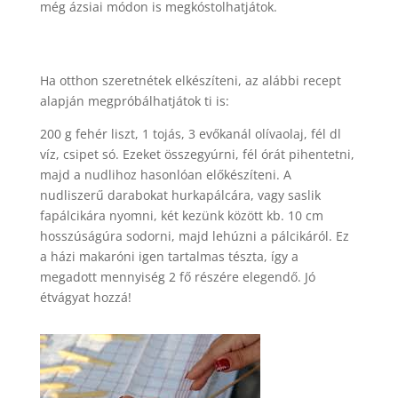
még ázsiai módon is megkóstolhatjátok.
Ha otthon szeretnétek elkészíteni, az alábbi recept
alapján megpróbálhatjátok ti is:
200 g fehér liszt, 1 tojás, 3 evőkanál olívaolaj, fél dl
víz, csipet só. Ezeket összegyúrni, fél órát pihentetni,
majd a nudlihoz hasonlóan előkészíteni. A
nudliszerű darabokat hurkapálcára, vagy saslik
fapálcikára nyomni, két kezünk között kb. 10 cm
hosszúságúra sodorni, majd lehúzni a pálcikáról. Ez
a házi makaróni igen tartalmas tészta, így a
megadott mennyiség 2 fő részére elegendő. Jó
étvágyat hozzá!