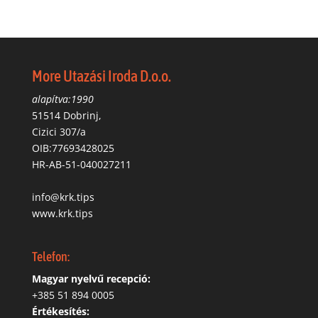
More Utazási Iroda D.o.o.
alapítva:1990
51514 Dobrinj,
Cizici 307/a
OIB:77693428025
HR-AB-51-040027211
info@krk.tips
www.krk.tips
Telefon:
Magyar nyelvű recepció:
‭+385 51 894 0005
Értékesítés: