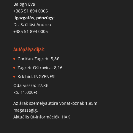
Balogh Éva
+385 51 894 0005
‬
Igazgatás, pénzügy:
Dr. Szöllősi Andrea
+385 51 894 0005
Autópálya díjak:
Goričan-Zagreb: 5,8€
Zagreb-Oštrovica: 8,1€
Krk híd: INGYENES!
Oda-vissza: 27,8€
kb. 11.000Ft
Az árak személyautóra vonatkoznak 1.85m
magasságig.
Aktuális út-információk: HAK