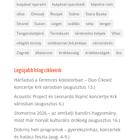
kutyával nyaralni
kutyával nyaralunk
kápolna rom
olíva
Omisalj
Risnjak
Soline
Stara Baska
Strand
Suzan
sziget
szállás
séta
tenger
Tengeralattjáró
Természet
történelmi helyek
Vihar
világító torony
visitkvarner,krk,krktips
városnézés
Zagrab
állatorvos
érdekesség
érdekességek
ősz
Legújabb blog cikkeink
Hárfaduó a Ferences kolostorban – Duo Ćiković
koncertje Krk városban (augusztus 13.)
Acoustic Project és Leonardo Rojnić koncertje Krk
városban (augusztus 6.)
Stomorina 2026 – az omišalji bandiri-hagyomány,
most már horvát kulturális örökség (augusztus 16.)
Dobrinj heti programok – gyerekszínház, koncertek
és halász-feszta (aug. 4-9.)