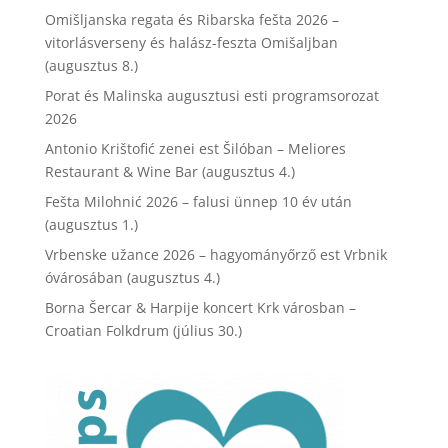
Omišljanska regata és Ribarska fešta 2026 –
vitorlásverseny és halász-feszta Omišaljban
(augusztus 8.)
Porat és Malinska augusztusi esti programsorozat
2026
Antonio Krištofić zenei est Šilóban – Meliores
Restaurant & Wine Bar (augusztus 4.)
Fešta Milohnić 2026 – falusi ünnep 10 év után
(augusztus 1.)
Vrbenske užance 2026 – hagyományőrző est Vrbnik
óvárosában (augusztus 4.)
Borna Šercar & Harpije koncert Krk városban –
Croatian Folkdrum (július 30.)