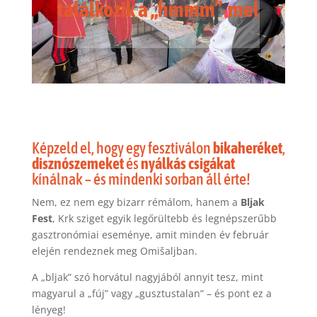
találkozik a „hmmm”-mel
Képzeld el, hogy egy fesztiválon
bikaheréket
,
disznószemeket
és
nyálkás csigákat
kínálnak – és mindenki sorban áll érte!
Nem, ez nem egy bizarr rémálom, hanem a
Bljak
Fest
, Krk sziget egyik legőrültebb és legnépszerűbb
gasztronómiai eseménye, amit minden év február
elején rendeznek meg Omišaljban.
A „bljak” szó horvátul nagyjából annyit tesz, mint
magyarul a „fúj” vagy „gusztustalan” – és pont ez a
lényeg!