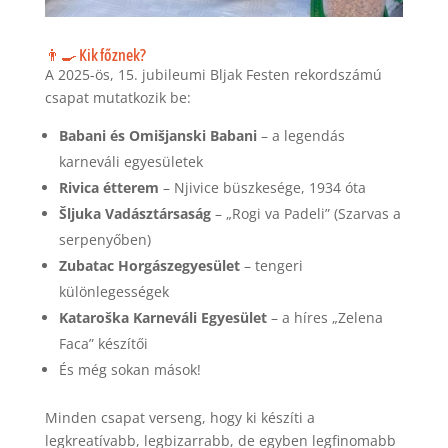
👨‍🍳 Kik főznek?
A 2025-ös, 15. jubileumi Bljak Festen rekordszámú
csapat mutatkozik be:
Babani és Omišjanski Babani
– a legendás
karneváli egyesületek
Rivica étterem
– Njivice büszkesége, 1934 óta
Šljuka Vadásztársaság
– „Rogi va Padeli” (Szarvas a
serpenyőben)
Zubatac Horgászegyesület
– tengeri
különlegességek
Kataroška Karneváli Egyesület
– a híres „Zelena
Faca” készítői
És még sokan mások!
Minden csapat verseng, hogy ki készíti a
legkreatívabb, legbizarrabb, de egyben legfinomabb