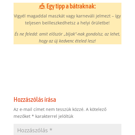
🎪 Egy tipp a bátraknak:
Vigyél magaddal maszkát vagy karneváli jelmezt – így
teljesen beilleszkedhetsz a helyi őrületbe!
És ne feledd: amit először „bljak”-nak gondolsz, az lehet,
hogy az új kedvenc ételed lesz!
Hozzászólás írása
Az e-mail címet nem tesszük közzé.
A kötelező
mezőket
*
karakterrel jelöltük