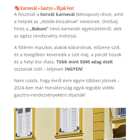
🎭 Karnevál + Gastro = Bljak Fest
A fesztivál a
horvát karnevál
(Mesopust) része, amit
a helyiek az „ötödik évszaknak” neveznek. Omišalj
híres a
„Babani”
nevű karneváli egyesületeiről, akik
az egész rendezvény motorjai.
A főtéren maszkos alakok kóborolnak, élőzene szól,
és a levegőben keveredik a sült máj, a pácolt húsok
és a helyi bor illata.
Több mint 5000 adag ételt
osztanak szét – teljesen
INGYEN!
Nem csoda, hogy évről évre egyre többen jönnek –
2024-ben már Horvátország egyik legjobb vidéki
gasztro-rendezvényeként díjazták!