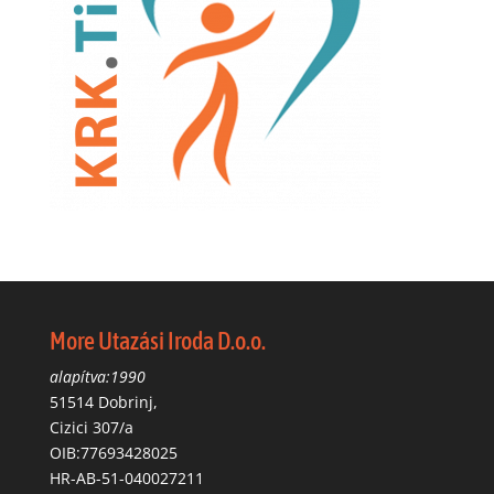
More Utazási Iroda D.o.o.
alapítva:1990
51514 Dobrinj,
Cizici 307/a
OIB:77693428025
HR-AB-51-040027211