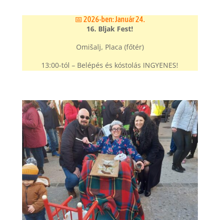
📅 2026-ben: Január 24.
16. Bljak Fest!
Omišalj, Placa (főtér)
13:00-tól – Belépés és kóstolás INGYENES!