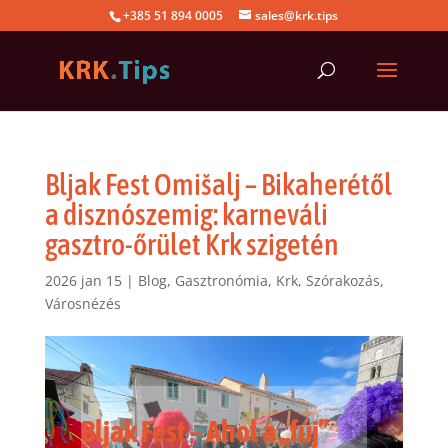
+385 51 894 0005
sales@krk.tips
Bljak Fest Omišalj – Bikaherétől
a disznószemig: karneváli
gasztro-őrület Krk szigetén
2026 jan 15
|
Blog
,
Gasztronómia
,
Krk
,
Szórakozás
,
Városnézés
Bljak Fest – Ahol a „fúj”