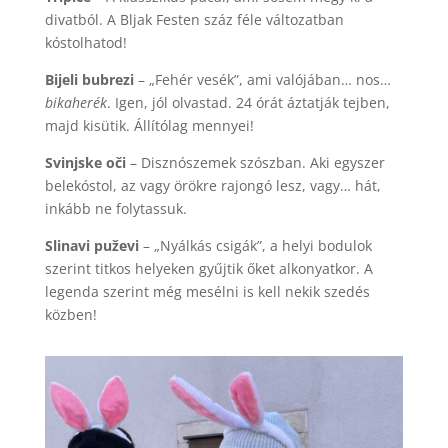
divatból. A Bljak Festen száz féle változatban
kóstolhatod!
Bijeli bubrezi
– „Fehér vesék”, ami valójában… nos…
bikaherék
. Igen, jól olvastad. 24 órát áztatják tejben,
majd kisütik. Állítólag mennyei!
Svinjske oči
– Disznószemek szószban. Aki egyszer
belekóstol, az vagy örökre rajongó lesz, vagy… hát,
inkább ne folytassuk.
Slinavi puževi
– „Nyálkás csigák”, a helyi bodulok
szerint titkos helyeken gyűjtik őket alkonyatkor. A
legenda szerint még mesélni is kell nekik szedés
közben!