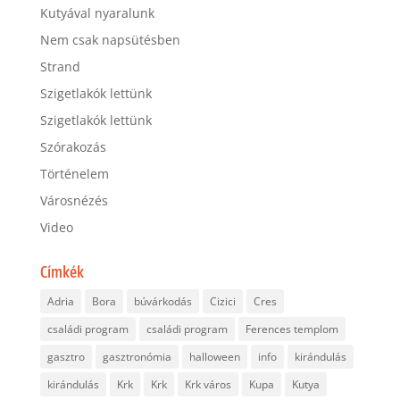
Kutyával nyaralunk
Nem csak napsütésben
Strand
Szigetlakók lettünk
Szigetlakók lettünk
Szórakozás
Történelem
Városnézés
Video
Címkék
Adria
Bora
búvárkodás
Cizici
Cres
családi program
családi program
Ferences templom
gasztro
gasztronómia
halloween
info
kirándulás
kirándulás
Krk
Krk
Krk város
Kupa
Kutya