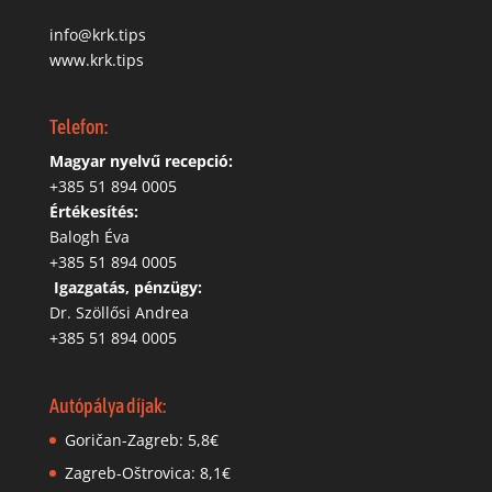
info@krk.tips
www.krk.tips
Telefon:
Magyar nyelvű recepció:
‭+385 51 894 0005
Értékesítés:
Balogh Éva
+385 51 894 0005
‬
Igazgatás, pénzügy:
Dr. Szöllősi Andrea
+385 51 894 0005
Autópálya díjak:
Goričan-Zagreb: 5,8€
Zagreb-Oštrovica: 8,1€