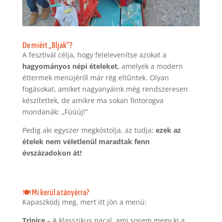
De miért „Bljak”?
A fesztivál célja, hogy felelevenítse azokat a
hagyományos népi ételeket
, amelyek a modern
éttermek menüjéről már rég eltűntek. Olyan
fogásokat, amiket nagyanyáink még rendszeresen
készítettek, de amikre ma sokan fintorogva
mondanák: „Fúúúj!”
Pedig aki egyszer megkóstolja, az tudja:
ezek az
ételek nem véletlenül maradtak fenn
évszázadokon át!
🍽️ Mi kerül a tányérra?
Kapaszkodj meg, mert itt jön a menü:
Tripice
– A klasszikus pacal, ami sosem megy ki a