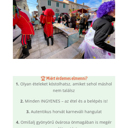
🏆 Miért érdemes elmenni?
1.
Olyan ételeket kóstolhatsz, amiket sehol máshol
nem találsz
2.
Minden INGYENES – az étel és a belépés is!
3.
Autentikus horvát karneváli hangulat
4.
Omišalj gyönyörű óvárosa önmagában is megér