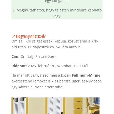
egy látogatást
5.
Megmutathatod, hogy te aztán mindenre kapható
vagy!
📍 Hogyan juthatsz el?
Omišalj Krk sziget északi kapuja, közvetlenül a Krk-
híd után. Budapestről kb. 5-6 óra autóval.
Cím:
Omišalj, Placa (főtér)
Időpont:
2025. február 8., szombat, 13:00-tól
Ha már ott vagy, nézd meg a közeli
Fulfinum-Mirine
ókeresztény romokat is – és persze ugorj át Njivicébe
egy kávéra a Rivica étterembe!