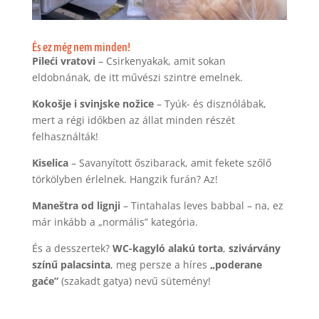
És ez még nem minden!
Pileći vratovi
– Csirkenyakak, amit sokan
eldobnának, de itt művészi szintre emelnek.
Kokošje i svinjske nožice
– Tyúk- és disznólábak,
mert a régi időkben az állat minden részét
felhasználták!
Kiselica
– Savanyított őszibarack, amit fekete szőlő
törkölyben érlelnek. Hangzik furán? Az!
Maneštra od lignji
– Tintahalas leves babbal – na, ez
már inkább a „normális” kategória.
És a desszertek?
WC-kagyló alakú torta
,
szivárvány
színű palacsinta
, meg persze a híres
„poderane
gaće”
(szakadt gatya) nevű sütemény!