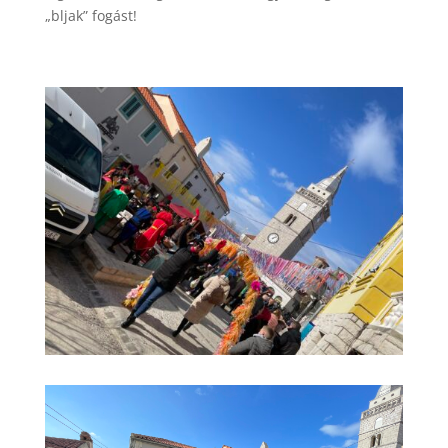
„bljak” fogást!