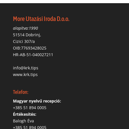
More Utazási Iroda D.o.o.
alapítva:1990
51514 Dobrinj,
Cizici 307/a
OIB:77693428025
HR-AB-51-040027211
info@krk.tips
www.krk.tips
Telefon:
Magyar nyelvű recepció:
‭+385 51 894 0005
Értékesítés:
Balogh Éva
+385 51 894 0005