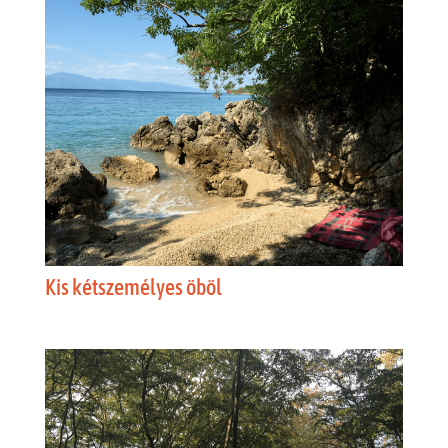
Kis kétszemélyes öböl