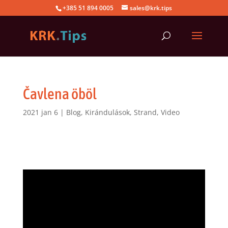
+385 51 894 0005
sales@krk.tips
Čavlena öböl
2021 jan 6
|
Blog
,
Kirándulások
,
Strand
,
Video