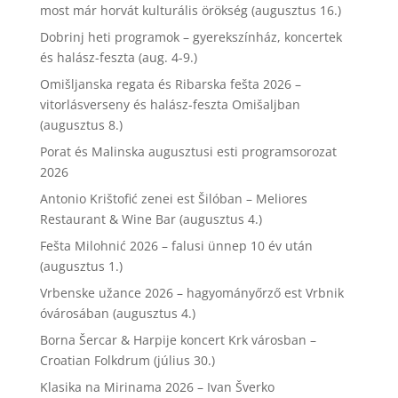
most már horvát kulturális örökség (augusztus 16.)
Dobrinj heti programok – gyerekszínház, koncertek
és halász-feszta (aug. 4-9.)
Omišljanska regata és Ribarska fešta 2026 –
vitorlásverseny és halász-feszta Omišaljban
(augusztus 8.)
Porat és Malinska augusztusi esti programsorozat
2026
Antonio Krištofić zenei est Šilóban – Meliores
Restaurant & Wine Bar (augusztus 4.)
Fešta Milohnić 2026 – falusi ünnep 10 év után
(augusztus 1.)
Vrbenske užance 2026 – hagyományőrző est Vrbnik
óvárosában (augusztus 4.)
Borna Šercar & Harpije koncert Krk városban –
Croatian Folkdrum (július 30.)
Klasika na Mirinama 2026 – Ivan Šverko