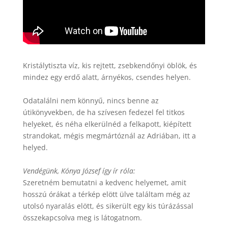
Kristálytiszta víz, kis rejtett, zsebkendőnyi öblök, és
mindez egy erdő alatt, árnyékos, csendes helyen.
Odatalálni nem könnyű, nincs benne az
útikönyvekben, de ha szívesen fedezel fel titkos
helyeket, és néha elkerülnéd a felkapott, kiépített
strandokat, mégis megmártóznál az Adriában, itt a
helyed.
Vendégünk, Kónya József így ír róla:
Szeretném bemutatni a kedvenc helyemet, amit
hosszú órákat a térkép elött ülve találtam még az
utolsó nyaralás elött, és sikerült egy kis túrázással
összekapcsolva meg is látogatnom.