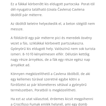
Ez a fákkal körbenőtt kis eldugott partocska Porat-tól
dél-nyugatra található (Uvala Čavlena) Cavlena
öböltől pár méterre.
Az öböltől keletre helyezkedik el, a beton stégtől nem
messze.
A földútról egy pár méterre pici és meredek ösvény
vezet a fás, sziklákkal körbevett partszakaszra.
Gyönyörű kis eldugott hely. Valószínű nem sok turista
ismeri. 8-10 fő kényelmesen elfér. Délután kettőig
nagy része árnyékos, de a fák egy része egész nap
árnyékot ad.
Könnyen megközelíthető a Cavlena öbölből, de aki
egy kellemes túrával szeretné egybe kötni a
fürdőzést az pár kilométeres sétával a gyönyörű
természetben, Poratból is megközelítheti.
Ha ezt az utat választod, érdemes kicsit megpihenni
a Crocifisso Fumak emlék helynél, ami egy domb