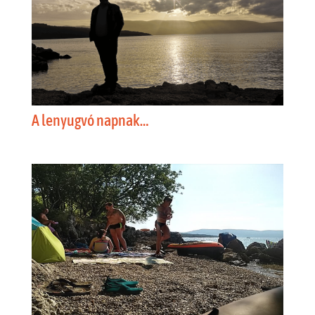
A lenyugvó napnak…