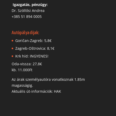
‬
Igazgatás, pénzügy:
Dr. Szöllősi Andrea
+385 51 894 0005
Autópálya díjak:
Goričan-Zagreb: 5,8€
Zagreb-Oštrovica: 8,1€
Krk híd: INGYENES!
Oda-vissza: 27,8€
kb. 11.000Ft
Az árak személyautóra vonatkoznak 1.85m
magasságig.
Aktuális út-információk: HAK