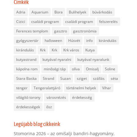
Címkék
Adria
Aquarium
Bora
Bulihelyek
búvárkodás
Cizici
családi program
családi program
felszerelés
Ferences templom
gasztro
gasztronómia
gyógyszertár
halloween
Húsvét
info
kirándulás
kirándulás
Krk
Krk
Krk város
Kutya
kutyastrand
kutyával nyaralni
kutyával nyaralunk
kápolna rom
minőségi táp
olíva
Omisalj
Soline
Stara Baska
Strand
Suzan
sziget
szállás
séta
tenger
Tengeralattjáró
történelmi helyek
Vihar
világító torony
városnézés
érdekesség
érdekességek
ősz
Legújabb blog cikkeink
Stomorina 2026 – az omišalji bandiri-hagyomány,