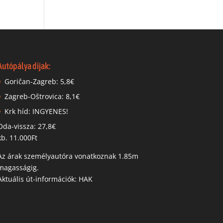
Autópálya díjak:
Goričan-Zagreb: 5,8€
Zagreb-Oštrovica: 8,1€
Krk híd: INGYENES!
Oda-vissza: 27,8€
kb. 11.000Ft
Az árak személyautóra vonatkoznak 1.85m
magasságig.
Aktuális út-információk: HAK