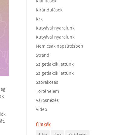
Kiállítások
Kirándulások
Krk
Kutyával nyaralunk
Kutyával nyaralunk
Nem csak napsütésben
Strand
Szigetlakók lettünk
Szigetlakók lettünk
Szórakozás
meg
Történelem
ak
Városnézés
Video
dők
át.
Címkék
Adria
Bora
búvárkodás