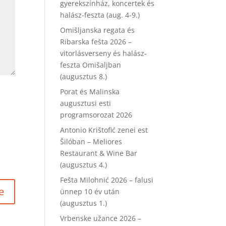
gyerekszínház, koncertek és
halász-feszta (aug. 4-9.)
Omišljanska regata és
Ribarska fešta 2026 –
vitorlásverseny és halász-
feszta Omišaljban
(augusztus 8.)
Porat és Malinska
augusztusi esti
programsorozat 2026
Antonio Krištofić zenei est
Šilóban – Meliores
Restaurant & Wine Bar
(augusztus 4.)
Fešta Milohnić 2026 – falusi
ünnep 10 év után
(augusztus 1.)
Vrbenske užance 2026 –