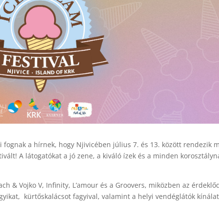
 fognak a hírnek, hogy Njivicében július 7. és 13. között rendezik 
vált! A látogatókat a jó zene, a kiváló ízek és a minden korosztályn
ach & Vojko V, Infinity, L’amour és a Groovers, miközben az érdeklő
ikat, kürtőskalácsot fagyival, valamint a helyi vendéglátók kínálat