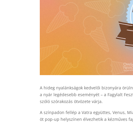
A hideg nyalánkságok kedvelői bizonyára örülni
a nyár legédesebb eseményét – a Fagylalt Feszti
szóló szórakozás ötvözete várja.
A színpadon fellép a Vatra együttes, Venus, Mi
öt pop-up helyszínen élvezhetik a kézműves fagy