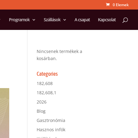
0 Elemek
Programok
Szállások
A csapat
Kapcsolat
Nincsenek termékek a
kosárban.
Categories
182,608
182,608,1
2026
Blog
Gasztronómia
Hasznos infók