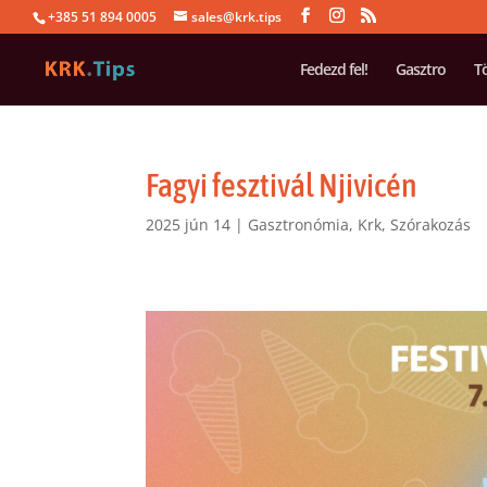
+385 51 894 0005
sales@krk.tips
Fedezd fel!
Gasztro
T
Fagyi fesztivál Njivicén
2025 jún 14
|
Gasztronómia
,
Krk
,
Szórakozás