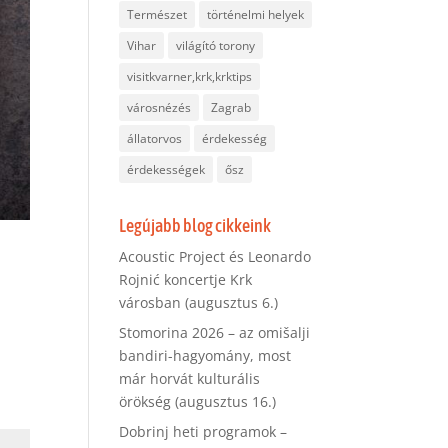
Természet
történelmi helyek
Vihar
világító torony
visitkvarner,krk,krktips
városnézés
Zagrab
állatorvos
érdekesség
érdekességek
ősz
Legújabb blog cikkeink
Acoustic Project és Leonardo
Rojnić koncertje Krk
városban (augusztus 6.)
Stomorina 2026 – az omišalji
bandiri-hagyomány, most
már horvát kulturális
örökség (augusztus 16.)
Dobrinj heti programok –