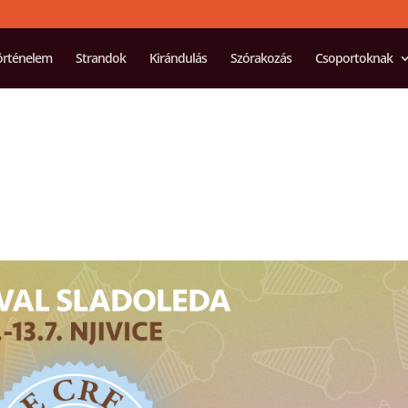
örténelem
Strandok
Kirándulás
Szórakozás
Csoportoknak