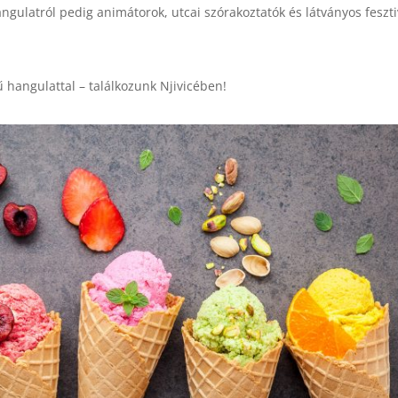
angulatról pedig animátorok, utcai szórakoztatók és látványos feszti
rű hangulattal – találkozunk Njivicében!