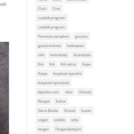
váli
Cizici
Cres
családi program
családi program
Ferences templom
gasztro
gasztronómia
halloween
info
kirándulás
kirándulás
Krk
Krk
Krk város
Kupa
Kutya
kutyával nyaralni
kutyával nyaralunk
kápolna rom
olíva
Omisalj
Risnjak
Soline
Stara Baska
Strand
Suzan
sziget
szállás
séta
tenger
Tengeralattjáró