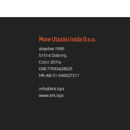
More Utazási Iroda D.o.o.
alapítva:1990
51514 Dobrinj,
Cizici 307/a
OIB:77693428025
HR-AB-51-040027211
info@krk.tips
www.krk.tips