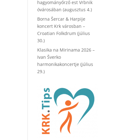
hagyományőrző est Vrbnik
óvárosában (augusztus 4.)
Borna Šercar & Harpije
koncert Krk városban –
Croatian Folkdrum (július
30.)
Klasika na Mirinama 2026 –
Ivan Šverko
harmonikakoncertje (július
29.)