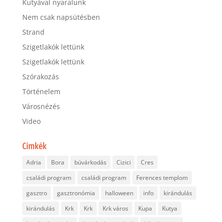
Kutyával nyaralunk
Nem csak napsütésben
Strand
Szigetlakók lettünk
Szigetlakók lettünk
Szórakozás
Történelem
Városnézés
Video
Címkék
Adria
Bora
búvárkodás
Cizici
Cres
családi program
családi program
Ferences templom
gasztro
gasztronómia
halloween
info
kirándulás
kirándulás
Krk
Krk
Krk város
Kupa
Kutya