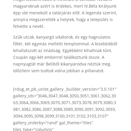
magyaroknak azért is érdekes, mert IV.Béla királyunk
épp ide menekült a tatárjárás elől. A legenda szerint,
annyira megszerették a helyiek, hogy a település is
felvette a nevét.
Szűk utcák, kanyargó sikátorok, és egy hagnulatos
főtér, két egymás melletti templommal. A kisebbikből
kihallatszott az imádság. Egyébként kihaltnak tűnt.
Csupán egy-két emberrel találkoztunk össze. A
napnyugtát már Beliből kikanyarodva néztük meg.
Időzíteni sem tudtuk volna jobban a pillanatot.
[rdug_et_pb_unite_gallery _builder_version=”3.0.101″
gallery_ids=”3046,3047,3048,3050,3051,3061,3062,30
63,3064,3066,3069,3070,3071,3073,3078,3079,3080,3
081,3082,3086,3087,3088,3089,3090,3091,3092,3093,
3094,3095,3098,3099,3100,3101,3102,3103,3107″
gallery_orderby=”rand” gal_theme=”tiles”
tiles_type=”columns”