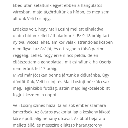
Ebéd után sétáltunk egyet ebben a hangulatos
városban, majd átgördültünk a hídon, és meg sem
álltunk Veli Losinjig.
Érdekes volt, hogy Mali Losinj mellett elhaladva
újabb hídon kellett áthaladnunk. Ez 9-18 óráig tart
nyitva. Vicces lehet, amikor valaki strandolás közben
nem figyeli az óráját, és ott ragad a túlsó parton
reggelig. Lehet, hogy erre nincs példa, de én
eljátszottam a gondolattal, mit csinálunk, ha Osorig
nem érünk fel 17 óráig.
Mivel már jócskán benne jártunk a délutánba, úgy
döntöttünk, Veli Losinjt és Mali Losinjt nézzük csak
meg, leginkább futólag, aztán majd legközelebb itt
fogjuk kezdeni a napot.
Veli Losinj színes házai talán sok ember számára
ismerősek. Az óváros gyakorlatilag a keskeny kikötő
köré épült, alig néhány utcával. Az öböl bejárata
mellett álló, és messzire ellátszó harangtorony