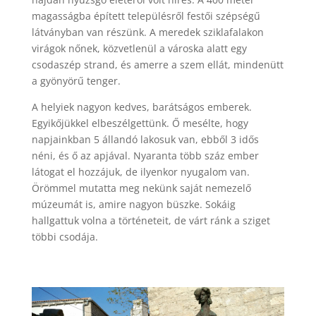
magasságba épített településről festői szépségű
látványban van részünk. A meredek sziklafalakon
virágok nőnek, közvetlenül a városka alatt egy
csodaszép strand, és amerre a szem ellát, mindenütt
a gyönyörű tenger.
A helyiek nagyon kedves, barátságos emberek.
Egyikőjükkel elbeszélgettünk. Ő mesélte, hogy
napjainkban 5 állandó lakosuk van, ebből 3 idős
néni, és ő az apjával. Nyaranta több száz ember
látogat el hozzájuk, de ilyenkor nyugalom van.
Örömmel mutatta meg nekünk saját nemezelő
múzeumát is, amire nagyon büszke. Sokáig
hallgattuk volna a történeteit, de várt ránk a sziget
többi csodája.