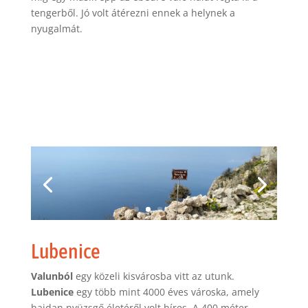
tengerből. Jó volt átérezni ennek a helynek a
nyugalmát.
Lubenice
Valunból
egy közeli kisvárosba vitt az utunk.
Lubenice
egy több mint 4000 éves városka, amely
hajdan nyüzsgő életéről volt híres. A 400 méter