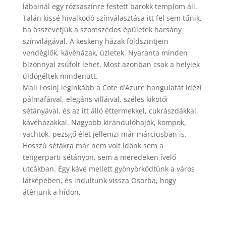
lábainál egy rózsaszínre festett barokk templom áll.
Talán kissé hivalkodó színválasztása itt fel sem tűnik,
ha összevetjük a szomszédos épületek harsány
színvilágával. A keskeny házak földszintjein
vendéglők, kávéházak, üzletek. Nyaranta minden
bizonnyal zsúfolt lehet. Most azonban csak a helyiek
üldögéltek mindenütt.
Mali Losinj leginkább a Cote d’Azure hangulatát idézi
pálmafáival, elegáns villáival, széles kikötői
sétányával, és az itt álló éttermekkel, cukrászdákkal,
kávéházakkal. Nagyobb kirándulóhajók, kompok,
yachtok, pezsgő élet jellemzi már márciusban is.
Hosszú sétákra már nem volt időnk sem a
tengerparti sétányon, sem a meredeken ívelő
utcákban. Egy kávé mellett gyönyörködtünk a város
látképében, és indultunk vissza Osorba, hogy
átérjünk a hídon.