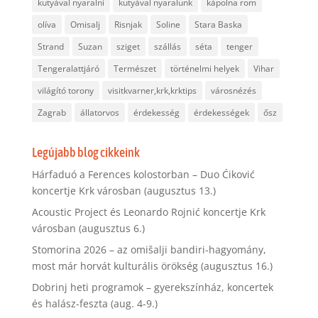
kutyával nyaralni
kutyával nyaralunk
kápolna rom
olíva
Omisalj
Risnjak
Soline
Stara Baska
Strand
Suzan
sziget
szállás
séta
tenger
Tengeralattjáró
Természet
történelmi helyek
Vihar
világító torony
visitkvarner,krk,krktips
városnézés
Zagrab
állatorvos
érdekesség
érdekességek
ősz
Legújabb blog cikkeink
Hárfaduó a Ferences kolostorban – Duo Ćiković
koncertje Krk városban (augusztus 13.)
Acoustic Project és Leonardo Rojnić koncertje Krk
városban (augusztus 6.)
Stomorina 2026 – az omišalji bandiri-hagyomány,
most már horvát kulturális örökség (augusztus 16.)
Dobrinj heti programok – gyerekszínház, koncertek
és halász-feszta (aug. 4-9.)