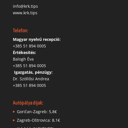
info@krk.tips
www.krk.tips
Telefon:
Magyar nyelvű recepció:
‭+385 51 894 0005
Értékesítés:
Balogh Éva
+385 51 894 0005
‬
Igazgatás, pénzügy:
Dr. Szöllősi Andrea
+385 51 894 0005
Autópálya díjak:
Goričan-Zagreb: 5,8€
Zagreb-Oštrovica: 8,1€