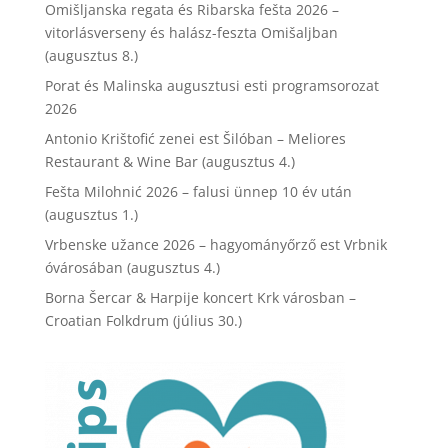
Omišljanska regata és Ribarska fešta 2026 –
vitorlásverseny és halász-feszta Omišaljban
(augusztus 8.)
Porat és Malinska augusztusi esti programsorozat
2026
Antonio Krištofić zenei est Šilóban – Meliores
Restaurant & Wine Bar (augusztus 4.)
Fešta Milohnić 2026 – falusi ünnep 10 év után
(augusztus 1.)
Vrbenske užance 2026 – hagyományőrző est Vrbnik
óvárosában (augusztus 4.)
Borna Šercar & Harpije koncert Krk városban –
Croatian Folkdrum (július 30.)