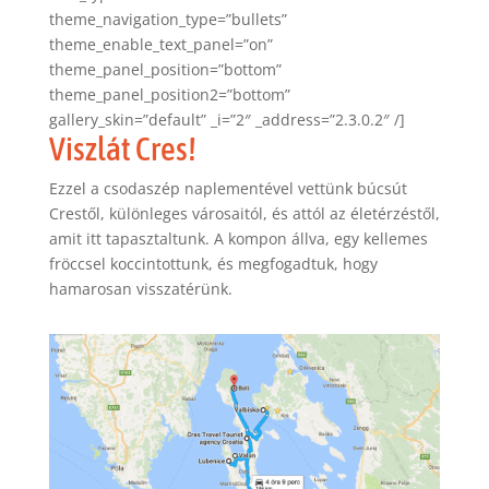
theme_navigation_type=”bullets”
theme_enable_text_panel=”on”
theme_panel_position=”bottom”
theme_panel_position2=”bottom”
gallery_skin=”default” _i=”2″ _address=”2.3.0.2″ /]
Viszlát Cres!
Ezzel a csodaszép naplementével vettünk búcsút
Crestől, különleges városaitól, és attól az életérzéstől,
amit itt tapasztaltunk. A kompon állva, egy kellemes
fröccsel koccintottunk, és megfogadtuk, hogy
hamarosan visszatérünk.