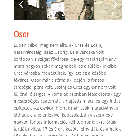
Osor
Lubenicéből meg sem álltunk Cres és Losinj
határvárosáig, azaz Osorig. Ez a városka volt
korábban a sziget fővárosa, de egy maláriajárvány
miatt nagyon sokan meghaltak, és a túlélők inkább
Cres városba menekültek, így lett az a későbbi
főváros. Osor már a rómaiak idején is fontos
stratégiai pont volt. Losinj és Cres egykor nem volt
különálló sziget. A rómaiak azonban kialakítottak egy
mesterséges csatornát, a hajózás miatt, és egy hidat
építettek. Az egykori hídnak már csak maradványait
láthatjuk, a jelenlegivel kapcsolatban viszont egy
nagyon fontos információt kell tudnunk: 9-17 óráig
tartják nyitva. 17 és 9 óra között felnyitják, és a hajók
közlekednek a csatornán át. Érdemes ennek