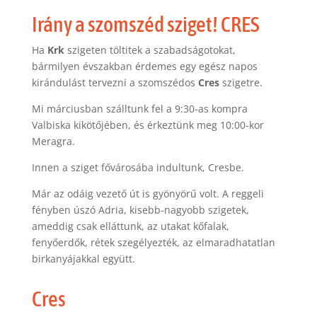
Irány a szomszéd sziget! CRES
Ha
Krk
szigeten töltitek a szabadságotokat,
bármilyen évszakban érdemes egy egész napos
kirándulást tervezni a szomszédos
Cres
szigetre.
Mi márciusban szálltunk fel a 9:30-as kompra
Valbiska kikötőjében, és érkeztünk meg 10:00-kor
Meragra.
Innen a sziget fővárosába indultunk, Cresbe.
Már az odáig vezető út is gyönyörű volt. A reggeli
fényben úszó Adria, kisebb-nagyobb szigetek,
ameddig csak elláttunk, az utakat kőfalak,
fenyőerdők, rétek szegélyezték, az elmaradhatatlan
birkanyájakkal együtt.
Cres