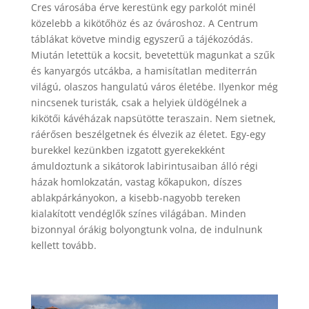
Cres városába érve kerestünk egy parkolót minél
közelebb a kikötőhöz és az óvároshoz. A Centrum
táblákat követve mindig egyszerű a tájékozódás.
Miután letettük a kocsit, bevetettük magunkat a szűk
és kanyargós utcákba, a hamisítatlan mediterrán
világú, olaszos hangulatú város életébe. Ilyenkor még
nincsenek turisták, csak a helyiek üldögélnek a
kikötői kávéházak napsütötte teraszain. Nem sietnek,
ráérősen beszélgetnek és élvezik az életet. Egy-egy
burekkel kezünkben izgatott gyerekekként
ámuldoztunk a sikátorok labirintusaiban álló régi
házak homlokzatán, vastag kőkapukon, díszes
ablakpárkányokon, a kisebb-nagyobb tereken
kialakított vendéglők színes világában. Minden
bizonnyal órákig bolyongtunk volna, de indulnunk
kellett tovább.