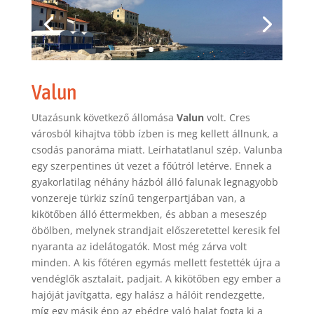
Valun
Utazásunk következő állomása
Valun
volt. Cres
városból kihajtva több ízben is meg kellett állnunk, a
csodás panoráma miatt. Leírhatatlanul szép. Valunba
egy szerpentines út vezet a főútról letérve. Ennek a
gyakorlatilag néhány házból álló falunak legnagyobb
vonzereje türkiz színű tengerpartjában van, a
kikötőben álló éttermekben, és abban a meseszép
öbölben, melynek strandjait előszeretettel keresik fel
nyaranta az idelátogatók. Most még zárva volt
minden. A kis főtéren egymás mellett festették újra a
vendéglők asztalait, padjait. A kikötőben egy ember a
hajóját javítgatta, egy halász a hálóit rendezgette,
míg egy másik épp az ebédre való halat fogta ki a