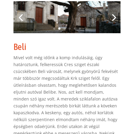
Beli
Mivel volt még időnk a komp indulásáig, úgy
határoztunk, felkeressük Cres sziget északi
csücskében Beli városát, melynek gyönyörű fekvését
már többször megcsodáltuk Krk sziget felől. Egy
útleírásban olvastam, hogy meglehetősen kalandos
eljutni autóval Belibe. Nos, azt kell mondjam,
minden szó igaz volt. A meredek sziklafalon autózva
csupán néhány merészebb birkát láttunk a köveken
kapaszkodva. A keskeny, egy autós, néhol korlátok
nélküli szerpentinen elmondtam néhány imát, hogy
épségben odaérjünk. Erdei utakon át végül
megérkeztünk ebbe a meseszerű városba. Nekünk