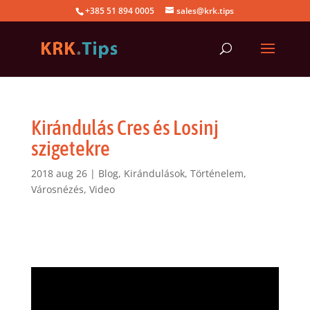
+385 51 894 0005
sales@krk.tips
Kirándulás Cres és Losinj
szigetekre
2018 aug 26
|
Blog
,
Kirándulások
,
Történelem
,
Városnézés
,
Video