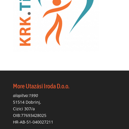
More Utazási Iroda D.o.o.
alapítva:1990
51514 Dobrinj,
Cizici 307/a
OIB:77693428025
HR-AB-51-040027211