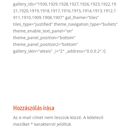
gallery_ids=”1930,1929,1928,1927,1926,1923,1922,19
21,1920,1919,1918,1917,1916,1915,1914,1913,1912,1
911,1910,1909,1908,1907″ gal_theme=”tiles”
tiles_type=”justified” theme_navigation_type=”bullets”
theme_enable_text_panel=”on”
theme_panel_position=”bottom”
theme_panel_position2=”bottom”
gallery_skin=”alexis” _i=”2″ _address=”0.0.0.2″ /]
Hozzászólás írása
Az e-mail címet nem tesszük közzé.
A kötelező
mezőket
*
karakterrel jelöltük