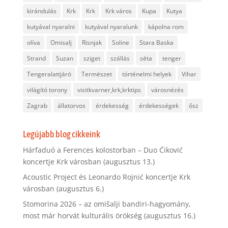
kirándulás
Krk
Krk
Krk város
Kupa
Kutya
kutyával nyaralni
kutyával nyaralunk
kápolna rom
olíva
Omisalj
Risnjak
Soline
Stara Baska
Strand
Suzan
sziget
szállás
séta
tenger
Tengeralattjáró
Természet
történelmi helyek
Vihar
világító torony
visitkvarner,krk,krktips
városnézés
Zagrab
állatorvos
érdekesség
érdekességek
ősz
Legújabb blog cikkeink
Hárfaduó a Ferences kolostorban – Duo Ćiković
koncertje Krk városban (augusztus 13.)
Acoustic Project és Leonardo Rojnić koncertje Krk
városban (augusztus 6.)
Stomorina 2026 – az omišalji bandiri-hagyomány,
most már horvát kulturális örökség (augusztus 16.)