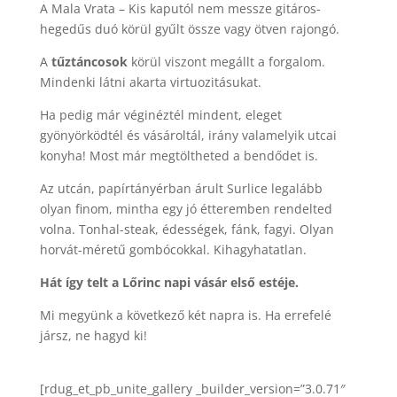
A Mala Vrata – Kis kaputól nem messze gitáros-
hegedűs duó körül gyűlt össze vagy ötven rajongó.
A
tűztáncosok
körül viszont megállt a forgalom.
Mindenki látni akarta virtuozitásukat.
Ha pedig már véginéztél mindent, eleget
gyönyörködtél és vásároltál, irány valamelyik utcai
konyha! Most már megtöltheted a bendődet is.
Az utcán, papírtányérban árult Surlice legalább
olyan finom, mintha egy jó étteremben rendelted
volna. Tonhal-steak, édességek, fánk, fagyi. Olyan
horvát-méretű gombócokkal. Kihagyhatatlan.
Hát így telt a Lőrinc napi vásár első estéje.
Mi megyünk a következő két napra is. Ha errefelé
jársz, ne hagyd ki!
[rdug_et_pb_unite_gallery _builder_version=”3.0.71″