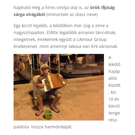
Kapható még a híres smilja-olaj is, az
örök ifjúság
sárga virágából
(immortale az olasz neve)
Egy kicsit lejjebb, a kikötőben már zúg a zene a
nagyszínpadon. Előtte legalább annyian táncolnak,
integetnek, énekelnek együtt a L’Amour Group
énekeseivel, mint amennyi lakosa van Krk városnak.
A
kikötő
hajóp
allói
között
, kis
10 év
körüli
tenge
rész-
palánta húzza harmónikáját.