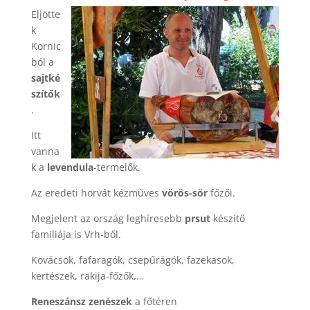
Eljötte
k
Kornic
ból a
sajtké
szítők
.
Itt
vanna
k a
levendula
-termelők.
Az eredeti horvát kézműves
vörös-sör
főzői.
Megjelent az ország leghíresebb
prsut
készítő
familiája is Vrh-ből.
Kovácsok, fafaragók, csepűrágók, fazekasok,
kertészek, rakija-főzők,…
Reneszánsz zenészek
a főtéren