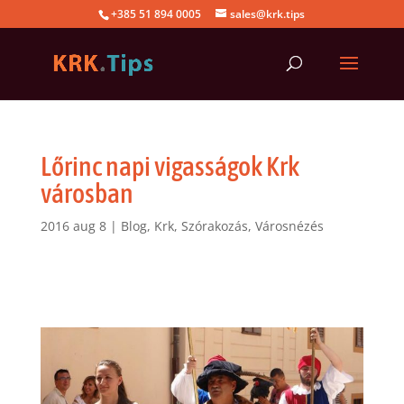
+385 51 894 0005
sales@krk.tips
Lőrinc napi vigasságok Krk
városban
2016 aug 8
|
Blog
,
Krk
,
Szórakozás
,
Városnézés