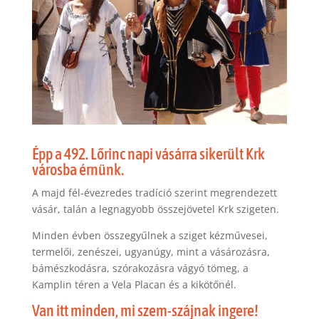
Épp a 492. Lőrinc napi vásárra sikerült Krk
városba érnünk.
A majd fél-évezredes tradíció szerint megrendezett
vásár, talán a legnagyobb összejövetel Krk szigeten.
Minden évben összegyűlnek a sziget kézművesei,
termelői, zenészei, ugyanúgy, mint a vásározásra,
bámészkodásra, szórakozásra vágyó tömeg, a
Kamplin téren a Vela Placan és a kikötőnél.
Van itt minden, mi szem-szájnak ingere!