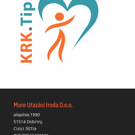
More Utazási Iroda D.o.o.
alapítva:1990
51514 Dobrinj,
Cizici 307/a