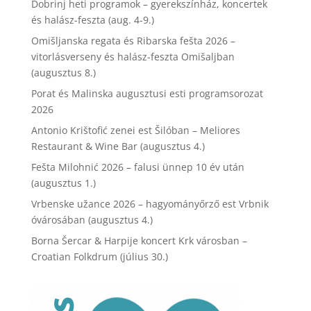
Dobrinj heti programok – gyerekszínház, koncertek
és halász-feszta (aug. 4-9.)
Omišljanska regata és Ribarska fešta 2026 –
vitorlásverseny és halász-feszta Omišaljban
(augusztus 8.)
Porat és Malinska augusztusi esti programsorozat
2026
Antonio Krištofić zenei est Šilóban – Meliores
Restaurant & Wine Bar (augusztus 4.)
Fešta Milohnić 2026 – falusi ünnep 10 év után
(augusztus 1.)
Vrbenske užance 2026 – hagyományőrző est Vrbnik
óvárosában (augusztus 4.)
Borna Šercar & Harpije koncert Krk városban –
Croatian Folkdrum (július 30.)