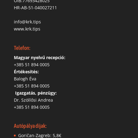
OIB:77693428025
HR-AB-51-040027211
info@krk.tips
www.krk.tips
Telefon:
Magyar nyelvű recepció:
‭+385 51 894 0005
Értékesítés:
Balogh Éva
+385 51 894 0005
‬
Igazgatás, pénzügy:
Dr. Szöllősi Andrea
+385 51 894 0005
Autópálya díjak:
Goričan-Zagreb: 5,8€