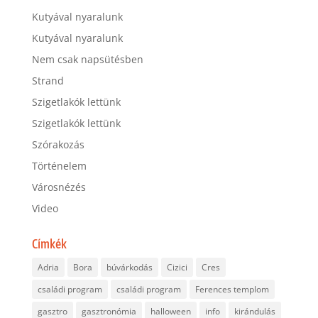
Kutyával nyaralunk
Kutyával nyaralunk
Nem csak napsütésben
Strand
Szigetlakók lettünk
Szigetlakók lettünk
Szórakozás
Történelem
Városnézés
Video
Címkék
Adria
Bora
búvárkodás
Cizici
Cres
családi program
családi program
Ferences templom
gasztro
gasztronómia
halloween
info
kirándulás