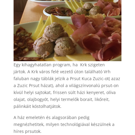
Egy kihagyhatatlan program, ha Krk szigeten
jártok. A Krk város felé vezető úton található Vrh
faluban nagy táblák jelzik a Prsut Kuca Zuzic-ot( azaz
a Zuzic Prsut házat), ahol a világszínvonalú prsut-on
kívül helyi sajtokat, frissen sült házi kenyeret, olíva
olajat, olajbogyót, helyi termelők borait, likőreit,
pálinkáit kóstolhatjátok.
A ház emeletén és alagsorában pedig
megnézhetitek, milyen technológiával készülnek a
híres prsutok.