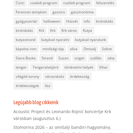
Cizici
családi program
családi program
felszerelés
Ferences templom
gasztro
gasztronómia
gyógyszertár
halloween
Húsvét
info
kirándulás
kirándulás
Krk
Krk
Krk város
Kutya
kutyastrand
kutyával nyaralni
kutyával nyaralunk
kápolna rom
minőségi táp
olíva
Omisalj
Soline
Stara Baska
Strand
Suzan
sziget
szállás
séta
tenger
Tengeralattjáró
történelmi helyek
Vihar
világító torony
városnézés
érdekesség
érdekességek
ősz
Legújabb blog cikkeink
Acoustic Project és Leonardo Rojnić koncertje Krk
városban (augusztus 6.)
Stomorina 2026 – az omišalji bandiri-hagyomány,