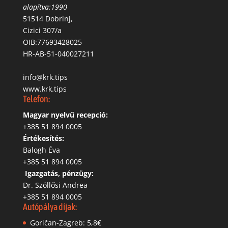
alapítva:1990
51514 Dobrinj,
Cizici 307/a
OIB:77693428025
HR-AB-51-040027211
info@krk.tips
www.krk.tips
Telefon:
Magyar nyelvű recepció:
‭+385 51 894 0005
Értékesítés:
Balogh Éva
+385 51 894 0005
‬
Igazgatás, pénzügy:
Dr. Szöllősi Andrea
+385 51 894 0005
Autópálya díjak:
Goričan-Zagreb: 5,8€