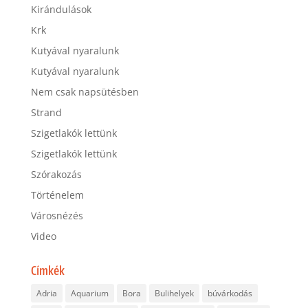
Kirándulások
Krk
Kutyával nyaralunk
Kutyával nyaralunk
Nem csak napsütésben
Strand
Szigetlakók lettünk
Szigetlakók lettünk
Szórakozás
Történelem
Városnézés
Video
Címkék
Adria
Aquarium
Bora
Bulihelyek
búvárkodás