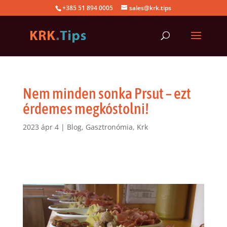
+385 51 894 0005
sales@krk.tips
Nem minden sonka Prsut – ezt
érdemes megkóstolni!
2023 ápr 4
|
Blog
,
Gasztronómia
,
Krk