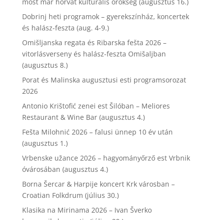
most már horvát kulturális örökség (augusztus 16.)
Dobrinj heti programok – gyerekszínház, koncertek
és halász-feszta (aug. 4-9.)
Omišljanska regata és Ribarska fešta 2026 –
vitorlásverseny és halász-feszta Omišaljban
(augusztus 8.)
Porat és Malinska augusztusi esti programsorozat
2026
Antonio Krištofić zenei est Šilóban – Meliores
Restaurant & Wine Bar (augusztus 4.)
Fešta Milohnić 2026 – falusi ünnep 10 év után
(augusztus 1.)
Vrbenske užance 2026 – hagyományőrző est Vrbnik
óvárosában (augusztus 4.)
Borna Šercar & Harpije koncert Krk városban –
Croatian Folkdrum (július 30.)
Klasika na Mirinama 2026 – Ivan Šverko