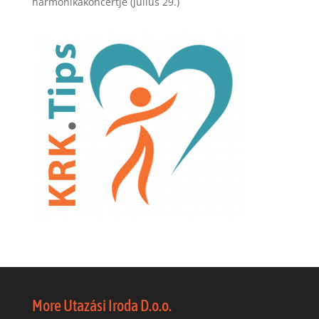
harmonikakoncertje (július 29.)
More Utazási Iroda D.o.o.