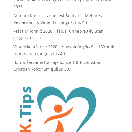
2026
Antonio Krištofić zenei est Šilóban – Meliores
Restaurant & Wine Bar (augusztus 4.)
Fešta Milohnić 2026 – falusi ünnep 10 év után
(augusztus 1.)
Vrbenske užance 2026 – hagyományőrző est Vrbnik
óvárosában (augusztus 4.)
Borna Šercar & Harpije koncert Krk városban –
Croatian Folkdrum (július 30.)