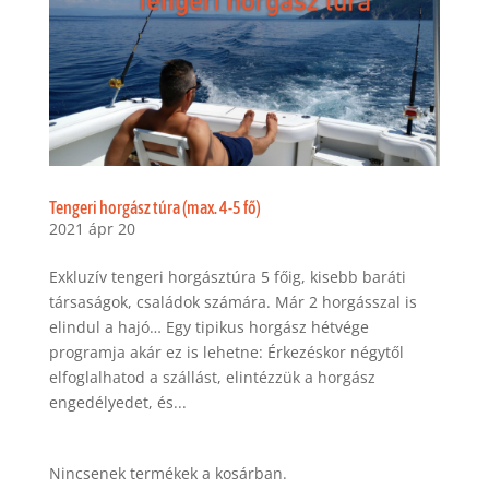
Tengeri horgász túra (max. 4-5 fő)
2021 ápr 20
Exkluzív tengeri horgásztúra 5 főig, kisebb baráti
társaságok, családok számára. Már 2 horgásszal is
elindul a hajó… Egy tipikus horgász hétvége
programja akár ez is lehetne: Érkezéskor négytől
elfoglalhatod a szállást, elintézzük a horgász
engedélyedet, és...
Nincsenek termékek a kosárban.