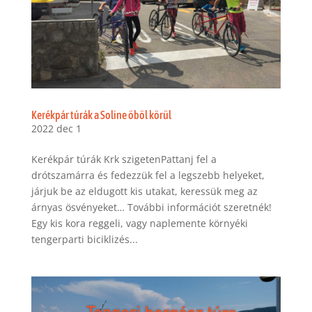
Kerékpár túrák a Soline öböl körül
2022 dec 1
Kerékpár túrák Krk szigetenPattanj fel a
drótszamárra és fedezzük fel a legszebb helyeket,
járjuk be az eldugott kis utakat, keressük meg az
árnyas ösvényeket… További információt szeretnék!
Egy kis kora reggeli, vagy naplemente környéki
tengerparti biciklizés...