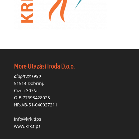
More Utazási Iroda D.o.o.
alapítva:1990
51514 Dobrinj,
Cizici 307/a
OIB:77693428025
HR-AB-51-040027211
info@krk.tips
www.krk.tips