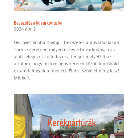
Bevezetés a búvárkodásba
2024 ápr 2
Discover Scuba Diving – bevezetés a búvárkodásba
Tudni szeretnéd milyen érzés a búvárkodás, a víz
alatt lélegezni, felfedezni a tenger mélyét?Itt az
alkalom, hogy biztonságos keretek között kipróbáld
oktató felügyelete mellett. Életre szóló élmény lesz!
Mit kell...