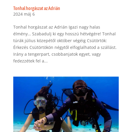
Tonhal horgászat az Adrián
2024 máj 6
Tonhal horgászat az Adrián Igazi nagy halas
élmény… Szabadulj ki egy hosszú hétvégére! Tonhal
túrák július közepétől október végéig Csütörtök:
Érkezés Csütörtökön négytől elfoglalhatod a szállást.
Irány a tengerpart, csobbanjatok egyet, vagy
fedezzétek fel a...