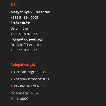
Telefon:
Magyar nyelvű recepció:
‭+385 51 894 0005
Értékesítés:
Balogh Éva
+385 51 894 0005
‬
Igazgatás, pénzügy:
Dr. Szöllősi Andrea
+385 51 894 0005
Autópálya díjak:
Goričan-Zagreb: 5,8€
Zagreb-Oštrovica: 8,1€
Krk híd: INGYENES!
Oda-vissza: 27,8€
kb. 11.000Ft