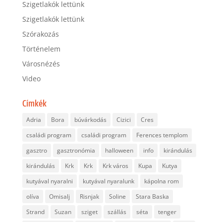
Szigetlakók lettünk
Szigetlakók lettünk
Szórakozás
Történelem
Városnézés
Video
Címkék
Adria
Bora
búvárkodás
Cizici
Cres
családi program
családi program
Ferences templom
gasztro
gasztronómia
halloween
info
kirándulás
kirándulás
Krk
Krk
Krk város
Kupa
Kutya
kutyával nyaralni
kutyával nyaralunk
kápolna rom
olíva
Omisalj
Risnjak
Soline
Stara Baska
Strand
Suzan
sziget
szállás
séta
tenger