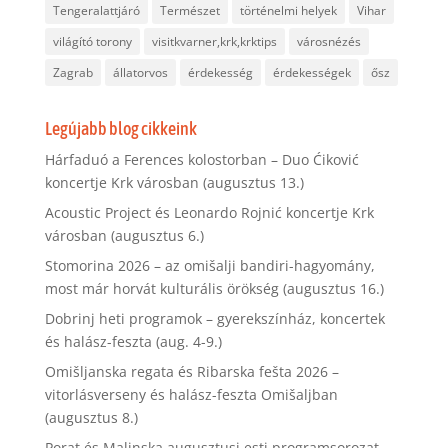
Tengeralattjáró
Természet
történelmi helyek
Vihar
világító torony
visitkvarner,krk,krktips
városnézés
Zagrab
állatorvos
érdekesség
érdekességek
ősz
Legújabb blog cikkeink
Hárfaduó a Ferences kolostorban – Duo Ćiković
koncertje Krk városban (augusztus 13.)
Acoustic Project és Leonardo Rojnić koncertje Krk
városban (augusztus 6.)
Stomorina 2026 – az omišalji bandiri-hagyomány,
most már horvát kulturális örökség (augusztus 16.)
Dobrinj heti programok – gyerekszínház, koncertek
és halász-feszta (aug. 4-9.)
Omišljanska regata és Ribarska fešta 2026 –
vitorlásverseny és halász-feszta Omišaljban
(augusztus 8.)
Porat és Malinska augusztusi esti programsorozat