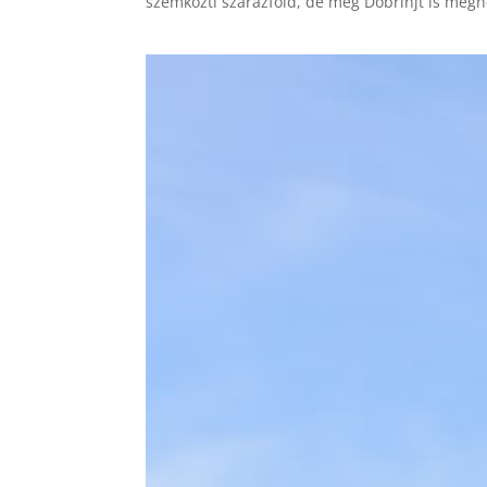
szemközti szárazföld, de még Dobrinjt is megné