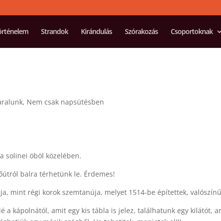
örténelem
Strandok
Kirándulás
Szórakozás
Csoportoknak
aralunk
,
Nem csak napsütésben
 a solinei öböl közelében.
főútról balra térhetünk le. Érdemes!
ja, mint régi korok szemtanúja, melyet 1514-be építettek, valószínű
lé a kápolnától, amit egy kis tábla is jelez, találhatunk egy kilátót, 