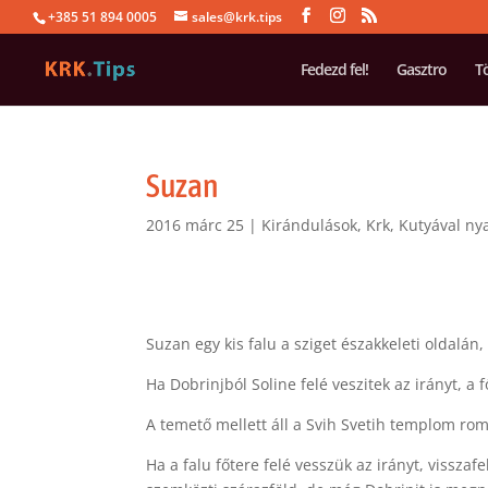
+385 51 894 0005
sales@krk.tips
Fedezd fel!
Gasztro
T
Suzan
2016 márc 25
|
Kirándulások
,
Krk
,
Kutyával ny
Suzan egy kis falu a sziget északkeleti oldalán,
Ha Dobrinjból Soline felé veszitek az irányt, a 
A temető mellett áll a Svih Svetih templom rom
Ha a falu főtere felé vesszük az irányt, visszafe