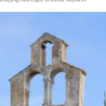
zhetjük egy másik szögből. Ha tehetitek, menjetek el!!!