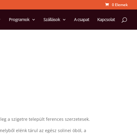
0 Elemek
Programok
Szállások
A csapat
Kapcsolat
leg a szigetre települt ferences szerzetesek.
amelyből elénk tárul az egész solinei öböl, a