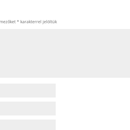
 mezőket
*
karakterrel jelöltük