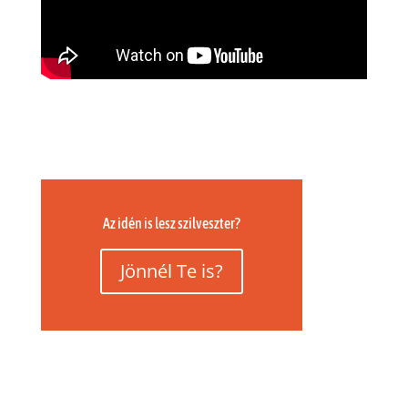
Az idén is lesz szilveszter?
Jönnél Te is?