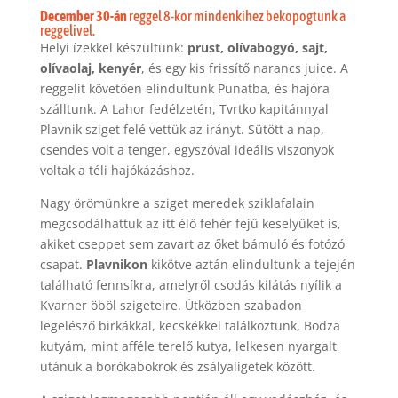
December 30-án
reggel 8-kor mindenkihez bekopogtunk a
reggelivel.
Helyi ízekkel készültünk:
prust, olívabogyó, sajt,
olívaolaj, kenyér
, és egy kis frissítő narancs juice. A
reggelit követően elindultunk Punatba, és hajóra
szálltunk. A Lahor fedélzetén, Tvrtko kapitánnyal
Plavnik sziget felé vettük az irányt. Sütött a nap,
csendes volt a tenger, egyszóval ideális viszonyok
voltak a téli hajókázáshoz.
Nagy örömünkre a sziget meredek sziklafalain
megcsodálhattuk az itt élő fehér fejű keselyűket is,
akiket cseppet sem zavart az őket bámuló és fotózó
csapat.
Plavnikon
kikötve aztán elindultunk a tejején
található fennsíkra, amelyről csodás kilátás nyílik a
Kvarner öböl szigeteire. Útközben szabadon
legelésző birkákkal, kecskékkel találkoztunk, Bodza
kutyám, mint afféle terelő kutya, lelkesen nyargalt
utánuk a borókabokrok és zsályaligetek között.