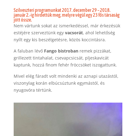
Szilveszteri programunkat 2017. december 29 – 2018.
január 2.-ig hirdettük meg, melyre végül egy 23 fős társaság
jött össze.
Nem vártunk sokat az ismerkedéssel, már érkezésük
estéjére szerveztünk egy
vacsorát
, ahol lehetőség
nyílt egy kis beszélgetésre, közös koccintásra.
A faluban lévő
Fango bistroban
remek pizzákat,
grillezett tintahalat, csevapcsicsát, pljeskavicát
kaptunk, hozzá finom fehér fröccsöket iszogattunk.
Mivel elég fáradt volt mindenki az aznapi utazástól,
viszonylag korán elbúcsúztunk egymástól, és
nyugovóra tértünk.