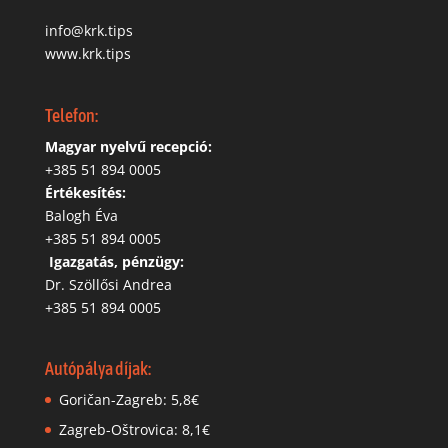
info@krk.tips
www.krk.tips
Telefon:
Magyar nyelvű recepció:
‭+385 51 894 0005
Értékesítés:
Balogh Éva
+385 51 894 0005
‬
Igazgatás, pénzügy:
Dr. Szöllősi Andrea
+385 51 894 0005
Autópálya díjak:
Goričan-Zagreb: 5,8€
Zagreb-Oštrovica: 8,1€