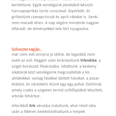
kerítettünk. Egyik vendégünk jóvoltából készült
harcsapaprikás túrós csuszával, őzpörkölt, és
grilleztünk csevapcsicsát és apró rákokat is. Senki
nem maradt éhen. A nap végére mindenki nagyon
elfáradt, de élményekkel tele tért nyugovóra.
Szilveszter napján…
már nem volt annyira jó időnk, de legalább nem
esett az eső. Reggeli után kirándultunk
Vrbnikbe
, a
sziget borászati fővárosába. Sétáltunk, a keskeny
sikátorok közt vendégeink megcsodálták a kis
ablakokkal, vastag falakkal épített házakat, a pazar
kilátást, és zárásként ittunk egy-egy pohár Zlahtinát,
amely csakis a szigeten termő szőlőfajtából készített,
vrbniki fehérbor.
Vrbnikből
Krk
városba indultunk, ahol rövid séta
után a főtéren belekóstolhattunk a helyiek