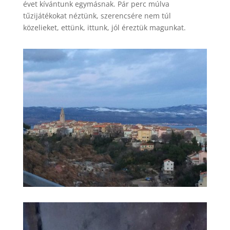
évet kívántunk egymásnak. Pár perc múlva
tűzijátékokat néztünk, szerencsére nem túl
közelieket, ettünk, ittunk, jól éreztük magunkat.