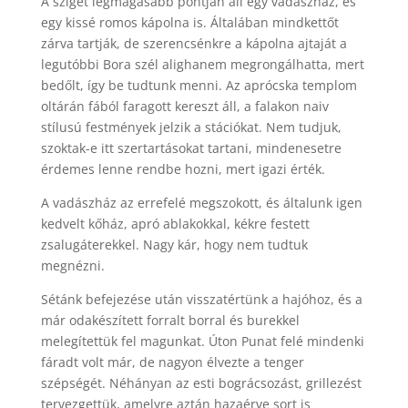
A sziget legmagasabb pontján áll egy vadászház, és
egy kissé romos kápolna is. Általában mindkettőt
zárva tartják, de szerencsénkre a kápolna ajtaját a
legutóbbi Bora szél alighanem megrongálhatta, mert
bedőlt, így be tudtunk menni. Az aprócska templom
oltárán fából faragott kereszt áll, a falakon naiv
stílusú festmények jelzik a stációkat. Nem tudjuk,
szoktak-e itt szertartásokat tartani, mindenesetre
érdemes lenne rendbe hozni, mert igazi érték.
A vadászház az errefelé megszokott, és általunk igen
kedvelt kőház, apró ablakokkal, kékre festett
zsalugáterekkel. Nagy kár, hogy nem tudtuk
megnézni.
Sétánk befejezése után visszatértünk a hajóhoz, és a
már odakészített forralt borral és burekkel
melegítettük fel magunkat. Úton Punat felé mindenki
fáradt volt már, de nagyon élvezte a tenger
szépségét. Néhányan az esti bográcsozást, grillezést
tervezgettük, amelyre aztán hazaérve sort is