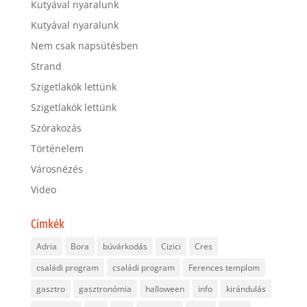
Kutyával nyaralunk
Kutyával nyaralunk
Nem csak napsütésben
Strand
Szigetlakók lettünk
Szigetlakók lettünk
Szórakozás
Történelem
Városnézés
Video
Címkék
Adria
Bora
búvárkodás
Cizici
Cres
családi program
családi program
Ferences templom
gasztro
gasztronómia
halloween
info
kirándulás