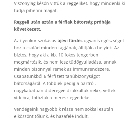
Viszonylag későn vittük a reggeliket, hogy mindenki ki
tudja pihenni magát.
Reggeli után aztán a férfiak bátorság próbája
következett.
Az ilyenkor szokásos
újévi fürdés
ugyanis egészséget
hoz a család minden tagjának, állítják a helyiek. Az
biztos, hogy aki a kb. 10 fokos tengerben
megmártózik, és nem lesz tüdőgyulladása, annak
minden bizonnyal remek az immunrendszere.
Csapatunkból 6 férfi tett tanúbizonyságot
bátorságáról. A többiek pedig a partról,
nagykabátban dideregve drukkoltak nekik, vették
videóra, fotózták a merész egyedeket.
Vendégeink nagyobbik része nem sokkal ezután
elköszönt tőlünk, és hazafelé indult.