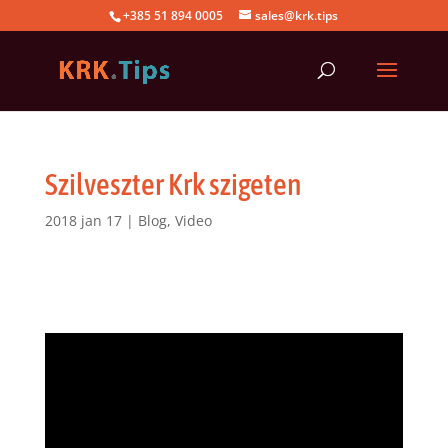
+385 51 894 0005
sales@krk.tips
Szilveszter Krk szigeten
2018 jan 17
|
Blog
,
Video