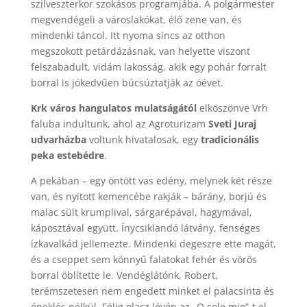
szilveszterkor szokásos programjába. A polgármester
megvendégeli a városlakókat, élő zene van, és
mindenki táncol. Itt nyoma sincs az otthon
megszokott petárdázásnak, van helyette viszont
felszabadult, vidám lakosság, akik egy pohár forralt
borral is jókedvűen búcsúztatják az óévet.
Krk város hangulatos mulatságától
elköszönve Vrh
faluba indultunk, ahol az Agroturizam
Sveti Juraj
udvarházba
voltunk hivatalosak, egy
tradicionális
peka estebédre
.
A pekában – egy öntött vas edény, melynek két része
van, és nyitott kemencébe rakják – bárány, borjú és
malac sült krumplival, sárgarépával, hagymával,
káposztával együtt. Ínycsiklandó látvány, fenséges
ízkavalkád jellemezte. Mindenki degeszre ette magát,
és a cseppet sem könnyű falatokat fehér és vörös
borral öblítette le. Vendéglátónk, Robert,
terémszetesen nem engedett minket el palacsinta és
éneklés nélkül. Félig olasz lévén az „O sole mio”-t el