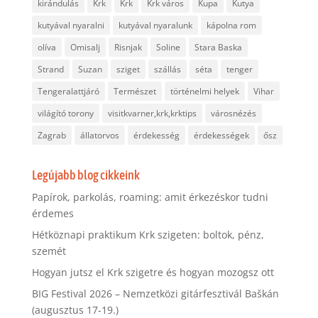
kirándulás
Krk
Krk
Krk város
Kupa
Kutya
kutyával nyaralni
kutyával nyaralunk
kápolna rom
olíva
Omisalj
Risnjak
Soline
Stara Baska
Strand
Suzan
sziget
szállás
séta
tenger
Tengeralattjáró
Természet
történelmi helyek
Vihar
világító torony
visitkvarner,krk,krktips
városnézés
Zagrab
állatorvos
érdekesség
érdekességek
ősz
Legújabb blog cikkeink
Papírok, parkolás, roaming: amit érkezéskor tudni
érdemes
Hétköznapi praktikum Krk szigeten: boltok, pénz,
szemét
Hogyan jutsz el Krk szigetre és hogyan mozogsz ott
BIG Festival 2026 – Nemzetközi gitárfesztivál Baškán
(augusztus 17-19.)