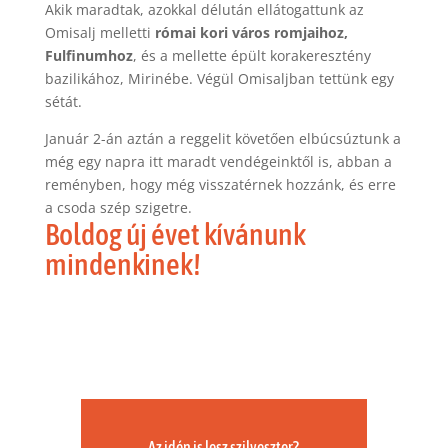
Akik maradtak, azokkal délután ellátogattunk az
Omisalj melletti
római kori város romjaihoz,
Fulfinumhoz
, és a mellette épült korakeresztény
bazilikához, Mirinébe. Végül Omisaljban tettünk egy
sétát.
Január 2-án aztán a reggelit követően elbúcsúztunk a
még egy napra itt maradt vendégeinktől is, abban a
reményben, hogy még visszatérnek hozzánk, és erre
a csoda szép szigetre.
Boldog új évet kívánunk
mindenkinek!
Az idén is lesz szilveszter?