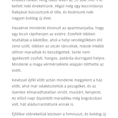
kellett neki énekelnünk. Végül még egy koccintásnyi
Rakijával búcsúztunk el tőle, és kívántunk neki
nagyon boldog új évet.
Hazaérve mindenki elvonult az apartmanjaiba, hogy
egy kicsit rápihenjen az estére. Estefelé többen
lesétáltak a kikötőbe, ahol a helyi vendéglőkben élő
zene szólt, többen az utcán táncoltak, mások inkább
otthon maradtak és beszélgettek. Senki nem
igyekezett zsúfolt, hangos, petárda durrogató helyre.
Mindenki a maga vérmérséklete alapján tölthette az
estét.
Kevéssel éjfél előtt aztán mindenki megjelent a ház
előtt, ahol már odakésztettük a pezsgőket, és az
ilyenkor elmaradhatatlan virslit, mustárt, kenyeret.
Az előző napi őzpörkölt maradéka még bográcsban
volt, hát aládurrantottunk annak is.
Éjfélkor elénekeltük közösen a himnuszt, és boldog új