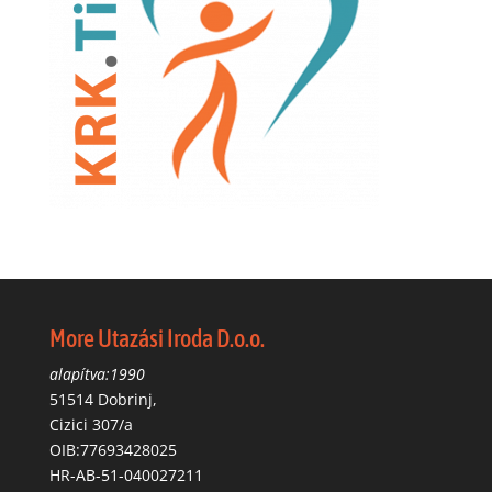
More Utazási Iroda D.o.o.
alapítva:1990
51514 Dobrinj,
Cizici 307/a
OIB:77693428025
HR-AB-51-040027211