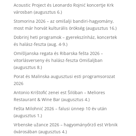
Acoustic Project és Leonardo Rojnić koncertje Krk
városban (augusztus 6.)
Stomorina 2026 – az omišalji bandiri-hagyomány,
most már horvát kulturális örökség (augusztus 16.)
Dobrinj heti programok – gyerekszínház, koncertek
és halász-feszta (aug. 4-9.)
Omišljanska regata és Ribarska fešta 2026 –
vitorlásverseny és halász-feszta Omišaljban
(augusztus 8.)
Porat és Malinska augusztusi esti programsorozat
2026
Antonio Krištofić zenei est Šilóban – Meliores
Restaurant & Wine Bar (augusztus 4.)
Fešta Milohnić 2026 – falusi ünnep 10 év után
(augusztus 1.)
Vrbenske užance 2026 – hagyományőrző est Vrbnik
óvárosában (augusztus 4.)