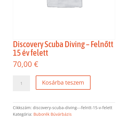
Discovery Scuba Diving – Felnőtt
15 év felett
70,00
€
Discovery
Kosárba teszem
Scuba
Diving
-
Felnőtt
Cikkszám:
discovery-scuba-diving---felntt-15-v-felett
15
Kategória:
Buborék Búvárbázis
év
felett