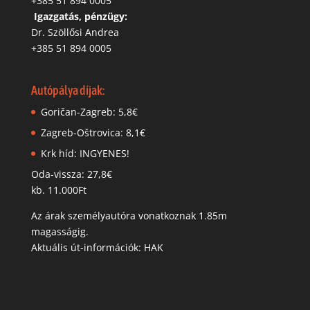
+385 51 894 0005
‬
Igazgatás, pénzügy:
Dr. Szöllősi Andrea
+385 51 894 0005
Autópálya díjak:
Goričan-Zagreb: 5,8€
Zagreb-Oštrovica: 8,1€
Krk híd: INGYENES!
Oda-vissza: 27,8€
kb. 11.000Ft
Az árak személyautóra vonatkoznak 1.85m
magasságig.
Aktuális út-információk: HAK