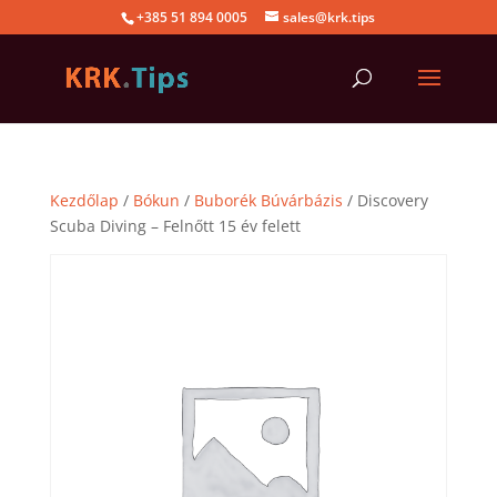
+385 51 894 0005
sales@krk.tips
Kezdőlap
/
Bókun
/
Buborék Búvárbázis
/ Discovery
Scuba Diving – Felnőtt 15 év felett