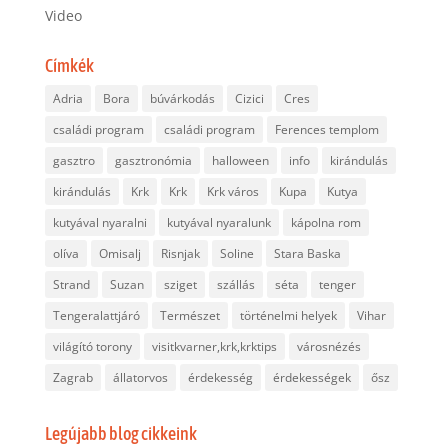
Video
Címkék
Adria
Bora
búvárkodás
Cizici
Cres
családi program
családi program
Ferences templom
gasztro
gasztronómia
halloween
info
kirándulás
kirándulás
Krk
Krk
Krk város
Kupa
Kutya
kutyával nyaralni
kutyával nyaralunk
kápolna rom
olíva
Omisalj
Risnjak
Soline
Stara Baska
Strand
Suzan
sziget
szállás
séta
tenger
Tengeralattjáró
Természet
történelmi helyek
Vihar
világító torony
visitkvarner,krk,krktips
városnézés
Zagrab
állatorvos
érdekesség
érdekességek
ősz
Legújabb blog cikkeink