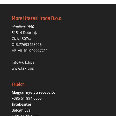
More Utazási Iroda D.o.o.
alapítva:1990
51514 Dobrinj,
Cizici 307/a
OIB:77693428025
HR-AB-51-040027211
info@krk.tips
www.krk.tips
Telefon:
Magyar nyelvű recepció:
‭+385 51 894 0005
Értékesítés:
Balogh Éva