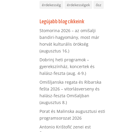
érdekesség
érdekességek
ősz
Legújabb blog cikkeink
Stomorina 2026 – az omišalji
bandiri-hagyomány, most már
horvát kulturális örökség
(augusztus 16.)
Dobrinj heti programok –
gyerekszínház, koncertek és
halász-feszta (aug. 4-9.)
Omišljanska regata és Ribarska
fešta 2026 – vitorlásverseny és
halász-feszta Omišaljban
(augusztus 8.)
Porat és Malinska augusztusi esti
programsorozat 2026
Antonio Krištofić zenei est