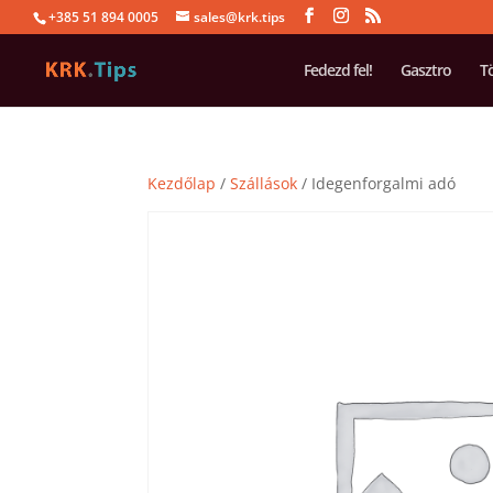
+385 51 894 0005
sales@krk.tips
Fedezd fel!
Gasztro
T
Kezdőlap
/
Szállások
/ Idegenforgalmi adó