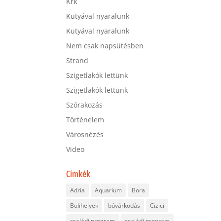
Krk
Kutyával nyaralunk
Kutyával nyaralunk
Nem csak napsütésben
Strand
Szigetlakók lettünk
Szigetlakók lettünk
Szórakozás
Történelem
Városnézés
Video
Címkék
Adria
Aquarium
Bora
Bulihelyek
búvárkodás
Cizici
családi program
családi program