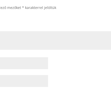
elező mezőket
*
karakterrel jelöltük