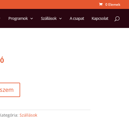
0 Elemek
Programok
Szállások
A csapat
Kapcsolat
dó
eszem
Kategória:
Szállások