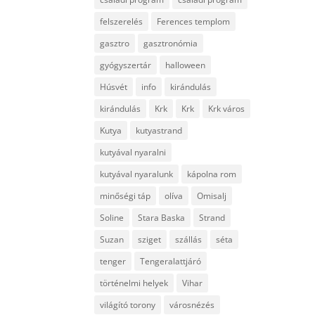
felszerelés
Ferences templom
gasztro
gasztronómia
gyógyszertár
halloween
Húsvét
info
kirándulás
kirándulás
Krk
Krk
Krk város
Kutya
kutyastrand
kutyával nyaralni
kutyával nyaralunk
kápolna rom
minőségi táp
olíva
Omisalj
Soline
Stara Baska
Strand
Suzan
sziget
szállás
séta
tenger
Tengeralattjáró
történelmi helyek
Vihar
világító torony
városnézés