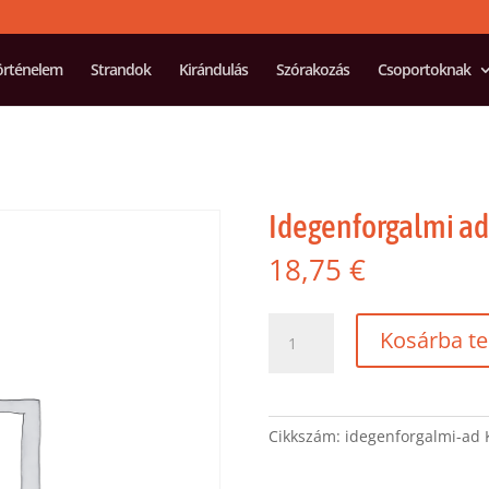
örténelem
Strandok
Kirándulás
Szórakozás
Csoportoknak
Idegenforgalmi a
18,75
€
Idegenforgalmi
Kosárba t
adó
mennyiség
Cikkszám:
idegenforgalmi-ad