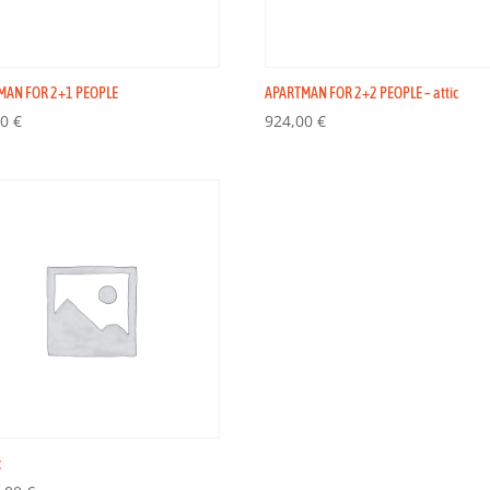
MAN FOR 2+1 PEOPLE
APARTMAN FOR 2+2 PEOPLE – attic
00
€
924,00
€
k