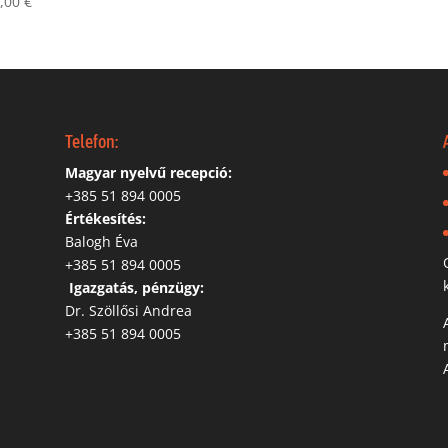
0,00
€
Telefon:
Magyar nyelvű recepció:
‭+385 51 894 0005
Értékesítés:
Balogh Éva
+385 51 894 0005
‬
Igazgatás, pénzügy:
Dr. Szöllősi Andrea
+385 51 894 0005