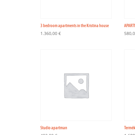
3 bedroom apartments in the Kristina house
APART
1.360,00
€
580,
Studio apartman
Termé