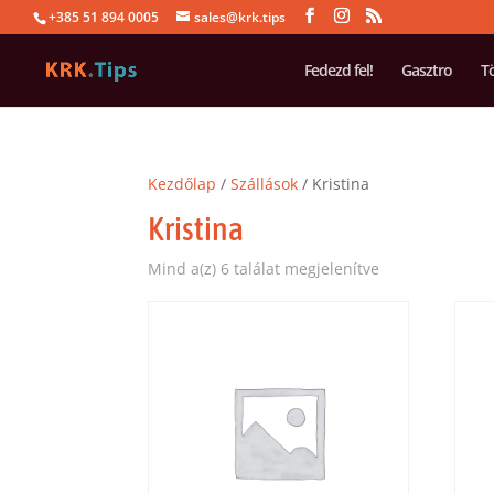
+385 51 894 0005
sales@krk.tips
Fedezd fel!
Gasztro
T
Kezdőlap
/
Szállások
/ Kristina
Kristina
Mind a(z) 6 találat megjelenítve