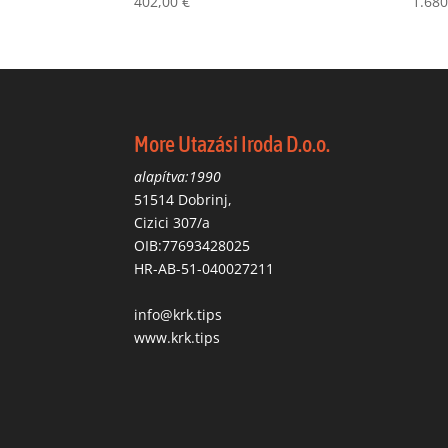
402,00
€
1.68
More Utazási Iroda D.o.o.
alapítva:1990
51514 Dobrinj,
Cizici 307/a
OIB:77693428025
HR-AB-51-040027211
info@krk.tips
www.krk.tips