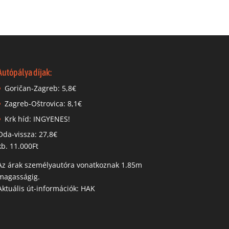
Autópálya díjak:
Goričan-Zagreb: 5,8€
Zagreb-Oštrovica: 8,1€
Krk híd: INGYENES!
Oda-vissza: 27,8€
kb. 11.000Ft
Az árak személyautóra vonatkoznak 1.85m
magasságig.
Aktuális út-információk: HAK