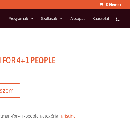
0 Elemek
Programok
Szállások
A csapat
Kapcsolat
 FOR 4+1 PEOPLE
eszem
artman-for-41-people
Kategória:
Kristina