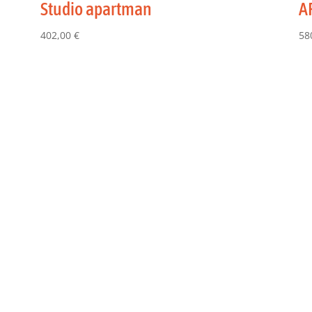
Studio apartman
A
402,00
€
58