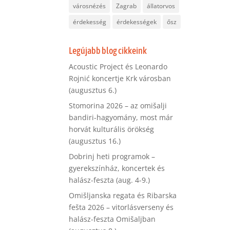
városnézés
Zagrab
állatorvos
érdekesség
érdekességek
ősz
Legújabb blog cikkeink
Acoustic Project és Leonardo
Rojnić koncertje Krk városban
(augusztus 6.)
Stomorina 2026 – az omišalji
bandiri-hagyomány, most már
horvát kulturális örökség
(augusztus 16.)
Dobrinj heti programok –
gyerekszínház, koncertek és
halász-feszta (aug. 4-9.)
Omišljanska regata és Ribarska
fešta 2026 – vitorlásverseny és
halász-feszta Omišaljban