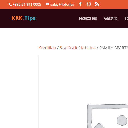
+385 51 894 0005
sales@krk.tips
Fedezd fel!
Gasztro
T
Kezdőlap
/
Szállások
/
Kristina
/ FAMILY APART