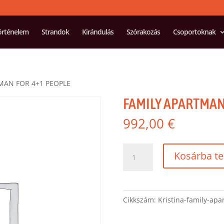
örténelem
Strandok
Kirándulás
Szórakozás
Csoportoknak
MAN FOR 4+1 PEOPLE
FAMILY APARTMAN
992,00
€
FAMILY
Kosárba t
APARTMAN
FOR
4+1
PEOPLE
Cikkszám:
Kristina-family-ap
mennyiség