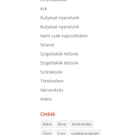
Krk
Kutyával nyaralunk
Kutyával nyaralunk
Nem csak napsütésben
Strand
Szigetlakók lettünk
Szigetlakók lettünk
Szórakozás
Történelem
Városnézés
Video
Címkék
Adria
Bora
búvárkodás
Cizici
Cres
családi program