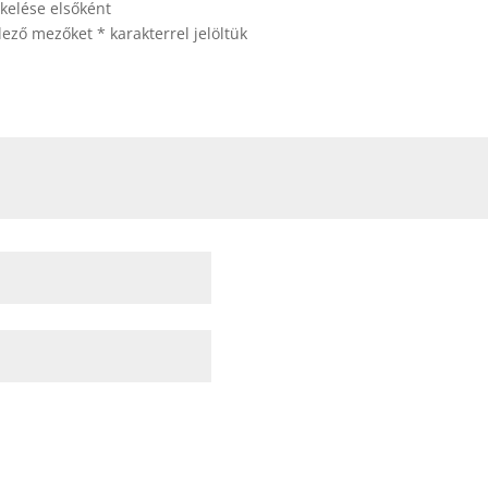
elése elsőként
elező mezőket
*
karakterrel jelöltük