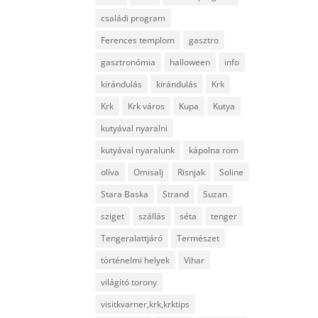
családi program
Ferences templom
gasztro
gasztronómia
halloween
info
kirándulás
kirándulás
Krk
Krk
Krk város
Kupa
Kutya
kutyával nyaralni
kutyával nyaralunk
kápolna rom
olíva
Omisalj
Risnjak
Soline
Stara Baska
Strand
Suzan
sziget
szállás
séta
tenger
Tengeralattjáró
Természet
történelmi helyek
Vihar
világító torony
visitkvarner,krk,krktips