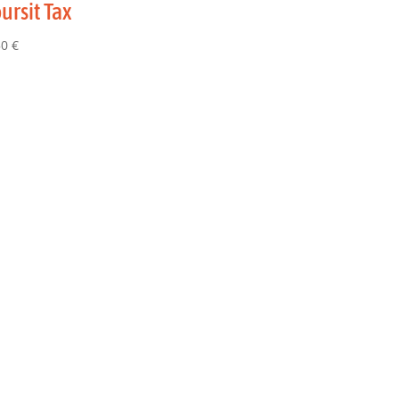
ursit Tax
50
€