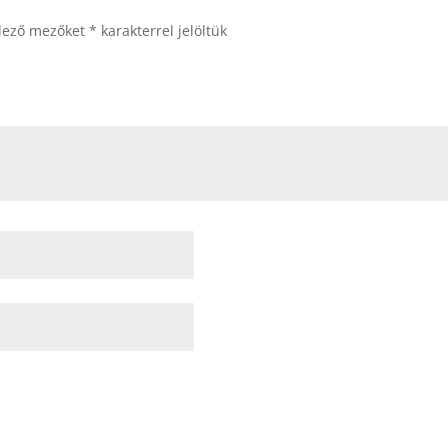
elező mezőket
*
karakterrel jelöltük