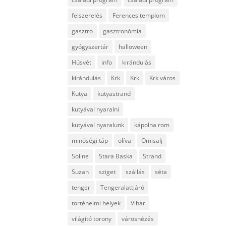
felszerelés
Ferences templom
gasztro
gasztronómia
gyógyszertár
halloween
Húsvét
info
kirándulás
kirándulás
Krk
Krk
Krk város
Kutya
kutyastrand
kutyával nyaralni
kutyával nyaralunk
kápolna rom
minőségi táp
olíva
Omisalj
Soline
Stara Baska
Strand
Suzan
sziget
szállás
séta
tenger
Tengeralattjáró
történelmi helyek
Vihar
világító torony
városnézés