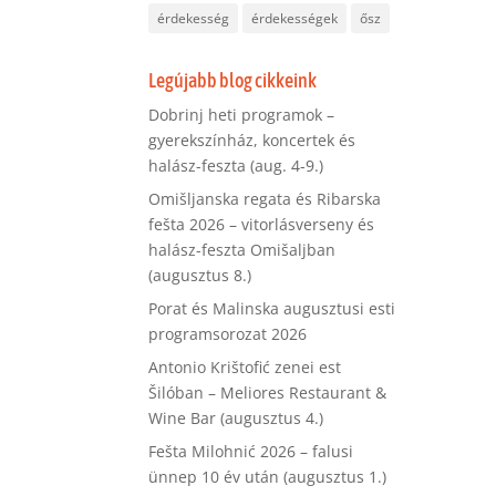
érdekesség
érdekességek
ősz
Legújabb blog cikkeink
Dobrinj heti programok –
gyerekszínház, koncertek és
halász-feszta (aug. 4-9.)
Omišljanska regata és Ribarska
fešta 2026 – vitorlásverseny és
halász-feszta Omišaljban
(augusztus 8.)
Porat és Malinska augusztusi esti
programsorozat 2026
Antonio Krištofić zenei est
Šilóban – Meliores Restaurant &
Wine Bar (augusztus 4.)
Fešta Milohnić 2026 – falusi
ünnep 10 év után (augusztus 1.)