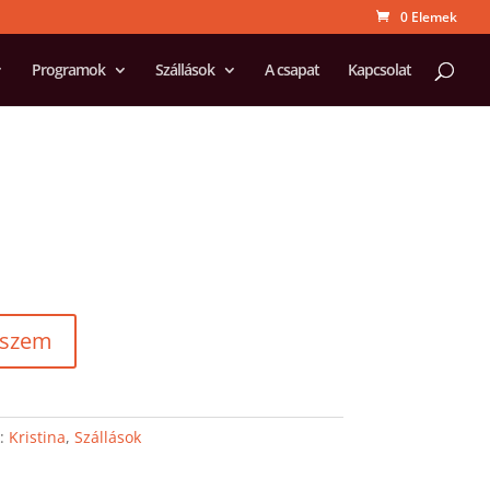
0 Elemek
Programok
Szállások
A csapat
Kapcsolat
eszem
k:
Kristina
,
Szállások