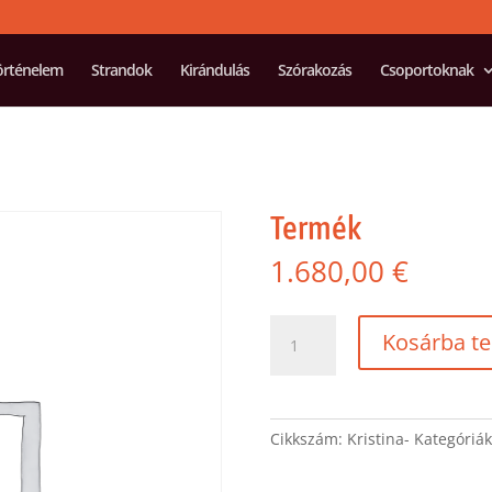
örténelem
Strandok
Kirándulás
Szórakozás
Csoportoknak
Termék
1.680,00
€
Termék
Kosárba t
mennyiség
Cikkszám:
Kristina-
Kategóriá