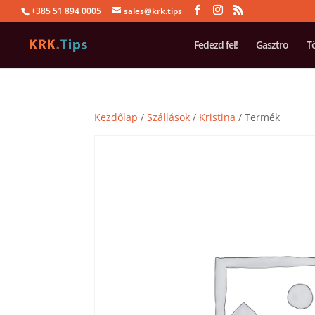
+385 51 894 0005
sales@krk.tips
Fedezd fel!
Gasztro
T
Kezdőlap
/
Szállások
/
Kristina
/ Termék