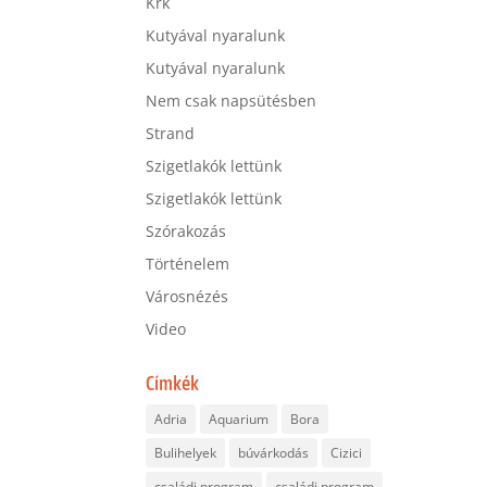
Krk
Kutyával nyaralunk
Kutyával nyaralunk
Nem csak napsütésben
Strand
Szigetlakók lettünk
Szigetlakók lettünk
Szórakozás
Történelem
Városnézés
Video
Címkék
Adria
Aquarium
Bora
Bulihelyek
búvárkodás
Cizici
családi program
családi program