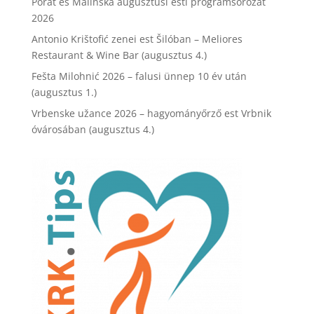
Porat és Malinska augusztusi esti programsorozat
2026
Antonio Krištofić zenei est Šilóban – Meliores
Restaurant & Wine Bar (augusztus 4.)
Fešta Milohnić 2026 – falusi ünnep 10 év után
(augusztus 1.)
Vrbenske užance 2026 – hagyományőrző est Vrbnik
óvárosában (augusztus 4.)