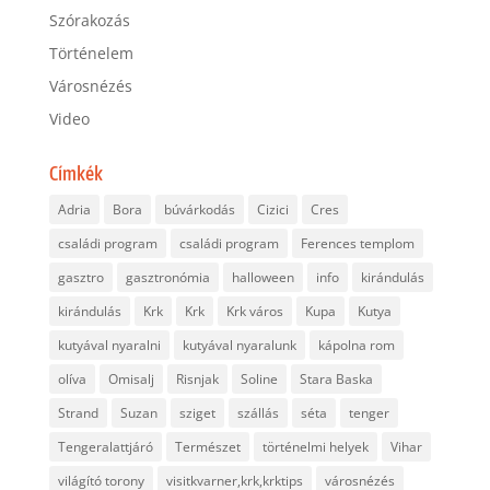
Szórakozás
Történelem
Városnézés
Video
Címkék
Adria
Bora
búvárkodás
Cizici
Cres
családi program
családi program
Ferences templom
gasztro
gasztronómia
halloween
info
kirándulás
kirándulás
Krk
Krk
Krk város
Kupa
Kutya
kutyával nyaralni
kutyával nyaralunk
kápolna rom
olíva
Omisalj
Risnjak
Soline
Stara Baska
Strand
Suzan
sziget
szállás
séta
tenger
Tengeralattjáró
Természet
történelmi helyek
Vihar
világító torony
visitkvarner,krk,krktips
városnézés