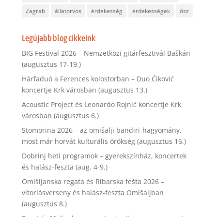
Zagrab
állatorvos
érdekesség
érdekességek
ősz
Legújabb blog cikkeink
BIG Festival 2026 – Nemzetközi gitárfesztivál Baškán
(augusztus 17-19.)
Hárfaduó a Ferences kolostorban – Duo Ćiković
koncertje Krk városban (augusztus 13.)
Acoustic Project és Leonardo Rojnić koncertje Krk
városban (augusztus 6.)
Stomorina 2026 – az omišalji bandiri-hagyomány,
most már horvát kulturális örökség (augusztus 16.)
Dobrinj heti programok – gyerekszínház, koncertek
és halász-feszta (aug. 4-9.)
Omišljanska regata és Ribarska fešta 2026 –
vitorlásverseny és halász-feszta Omišaljban
(augusztus 8.)