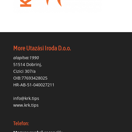
More Utazási Iroda D.o.o.
alapítva:1990
51514 Dobrinj,
Cizici 307/a
OIB:77693428025
HR-AB-51-040027211
info@krk.tips
www.krk.tips
Telefon: