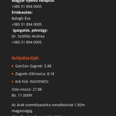
Magyar nyelvű recepció:
‭+385 51 894 0005
Értékesítés:
Balogh Éva
+385 51 894 0005
‬
Igazgatás, pénzügy:
Dr. Szöllősi Andrea
+385 51 894 0005
Autópálya díjak:
Goričan-Zagreb: 5,8€
Zagreb-Oštrovica: 8,1€
Krk híd: INGYENES!
Oda-vissza: 27,8€
kb. 11.000Ft
Az árak személyautóra vonatkoznak 1.85m
magasságig.