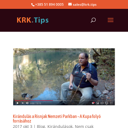
+385 51 894 0005
sales@krk.tips
Kirándulás a Risnjak Nemzeti Parkban – A Kupa folyó
forrásához
2017 okt 3
|
Blog
,
Kirándulások
,
Nem csak