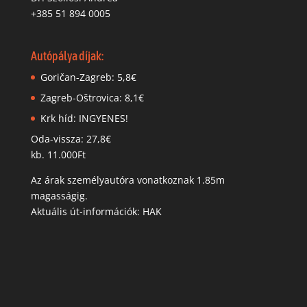
+385 51 894 0005
Autópálya díjak:
Goričan-Zagreb: 5,8€
Zagreb-Oštrovica: 8,1€
Krk híd: INGYENES!
Oda-vissza: 27,8€
kb. 11.000Ft
Az árak személyautóra vonatkoznak 1.85m
magasságig.
Aktuális út-információk: HAK