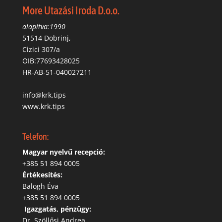
More Utazási Iroda D.o.o.
alapítva:1990
51514 Dobrinj,
Cizici 307/a
OIB:77693428025
HR-AB-51-040027211
info@krk.tips
www.krk.tips
Telefon:
Magyar nyelvű recepció:
‭+385 51 894 0005
Értékesítés:
Balogh Éva
+385 51 894 0005
‬
Igazgatás, pénzügy:
Dr. Szöllősi Andrea