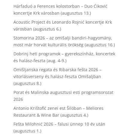
Hárfaduó a Ferences kolostorban – Duo Ćiković
koncertje Krk városban (augusztus 13.)
Acoustic Project és Leonardo Rojnić koncertje Krk
városban (augusztus 6.)
Stomorina 2026 – az omišalji bandiri-hagyomány,
most már horvát kulturális örökség (augusztus 16.)
Dobrinj heti programok – gyerekszínház, koncertek
és halász-feszta (aug. 4-9.)
Omišljanska regata és Ribarska fešta 2026 –
vitorlásverseny és halász-feszta Omišaljban
(augusztus 8.)
Porat és Malinska augusztusi esti programsorozat
2026
Antonio Krištofić zenei est Šilóban – Meliores
Restaurant & Wine Bar (augusztus 4.)
Fešta Milohnić 2026 – falusi ünnep 10 év után
(augusztus 1.)