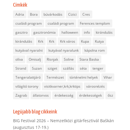
Címkék
Adria
Bora
búvárkodás
Cizici
Cres
családi program
családi program
Ferences templom
gasztro
gasztronómia
halloween
info
kirándulás
kirándulás
Krk
Krk
Krk város
Kupa
Kutya
kutyával nyaralni
kutyával nyaralunk
kápolna rom
olíva
Omisalj
Risnjak
Soline
Stara Baska
Strand
Suzan
sziget
szállás
séta
tenger
Tengeralattjáró
Természet
történelmi helyek
Vihar
világító torony
visitkvarner,krk,krktips
városnézés
Zagrab
állatorvos
érdekesség
érdekességek
ősz
Legújabb blog cikkeink
BIG Festival 2026 – Nemzetközi gitárfesztivál Baškán
(augusztus 17-19.)