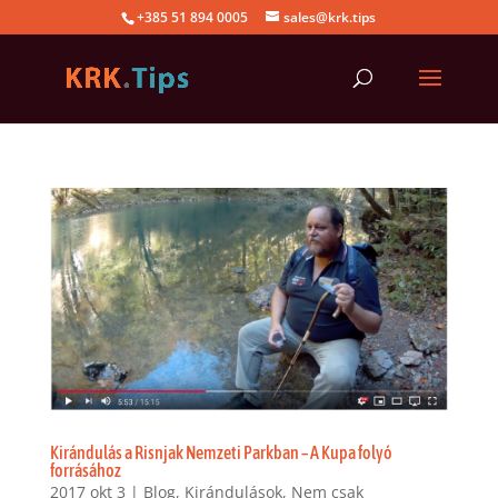
+385 51 894 0005
sales@krk.tips
Kirándulás a Risnjak Nemzeti Parkban – A Kupa folyó
forrásához
2017 okt 3
|
Blog
,
Kirándulások
,
Nem csak