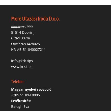
More Utazási Iroda D.o.o.
alapítva:1990
51514 Dobrinj,
Cizici 307/a
OIB:77693428025
HR-AB-51-040027211
info@krk.tips
www.krk.tips
Telefon:
Magyar nyelvű recepció:
‭+385 51 894 0005
Értékesítés:
Balogh Éva