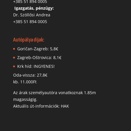
+385 51 894 0005
‬
Igazgatás, pénzügy:
Dr. Szöllősi Andrea
+385 51 894 0005
Autópálya díjak:
Goričan-Zagreb: 5,8€
Zagreb-Oštrovica: 8,1€
Krk híd: INGYENES!
Oda-vissza: 27,8€
kb. 11.000Ft
Az árak személyautóra vonatkoznak 1.85m
magasságig.
Aktuális út-információk: HAK