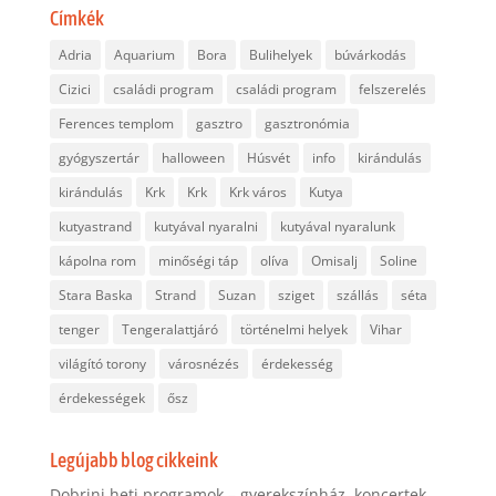
Címkék
Adria
Aquarium
Bora
Bulihelyek
búvárkodás
Cizici
családi program
családi program
felszerelés
Ferences templom
gasztro
gasztronómia
gyógyszertár
halloween
Húsvét
info
kirándulás
kirándulás
Krk
Krk
Krk város
Kutya
kutyastrand
kutyával nyaralni
kutyával nyaralunk
kápolna rom
minőségi táp
olíva
Omisalj
Soline
Stara Baska
Strand
Suzan
sziget
szállás
séta
tenger
Tengeralattjáró
történelmi helyek
Vihar
világító torony
városnézés
érdekesség
érdekességek
ősz
Legújabb blog cikkeink
Dobrinj heti programok – gyerekszínház, koncertek