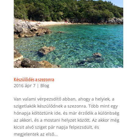
Készülődés a szezonra
2016 ápr 7
|
Blog
Van valami vérpezsdítő abban, ahogy a helyiek, a
szigetlakók készülődnek a szezonra. Több mint egy
hónapja költöztünk ide, és már érződik a különbség
az akkori, és a mostani helyzet között. Az akkor még
kicsit alvó sziget pár napja felpezsdült, és
megjelentek az első...