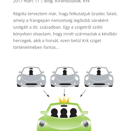
2017 márc 11
|
Blog
,
Kirándulások
,
Krk
Régóta terveztem már, hogy felkutatjuk Gradec falait,
amely a frangepán nemzetség legősibb váraként
szolgált a XII. században. Egy a szigetről szóló
könyvben olvastam, hogy innét származtak a későbbi
hercegek, akik a horvát, ezen belül Krk sziget
történelmében fontos...