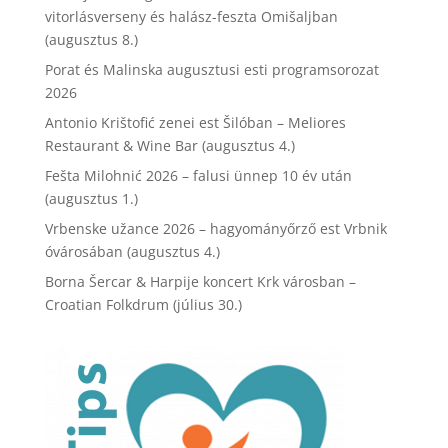
vitorlásverseny és halász-feszta Omišaljban
(augusztus 8.)
Porat és Malinska augusztusi esti programsorozat
2026
Antonio Krištofić zenei est Šilóban – Meliores
Restaurant & Wine Bar (augusztus 4.)
Fešta Milohnić 2026 – falusi ünnep 10 év után
(augusztus 1.)
Vrbenske užance 2026 – hagyományőrző est Vrbnik
óvárosában (augusztus 4.)
Borna Šercar & Harpije koncert Krk városban –
Croatian Folkdrum (július 30.)