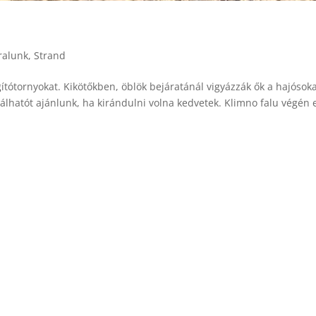
ralunk
,
Strand
ágítótornyokat. Kikötőkben, öblök bejáratánál vigyázzák ők a hajósoka
álhatót ajánlunk, ha kirándulni volna kedvetek. Klimno falu végén 