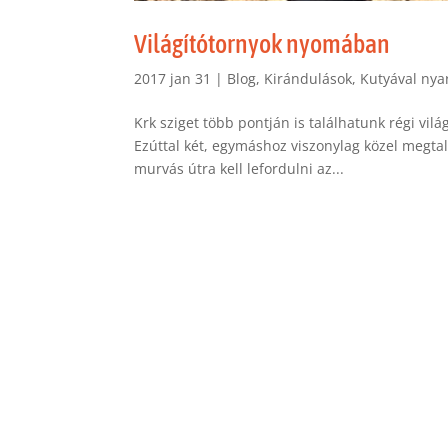
Világítótornyok nyomában
2017 jan 31
|
Blog
,
Kirándulások
,
Kutyával nya
Krk sziget több pontján is találhatunk régi vil
Ezúttal két, egymáshoz viszonylag közel megtal
murvás útra kell lefordulni az...