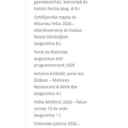
gyerekszínház, koncertek és
halász-feszta (aug. 4-9.)
Omišljanska regata és
Ribarska fešta 2026 –
vitorlásverseny és halász-
feszta Omišaljban
(augusztus 8.)
Porat és Malinska
augusztusi esti
programsorozat 2026
Antonio Krištofić zenei est
Šilóban – Meliores
Restaurant & Wine Bar
(augusztus 4.)
Fešta Milohnić 2026 – falusi
ünnep 10 év után
(augusztus 1.)
Vrbenske užance 2026 –