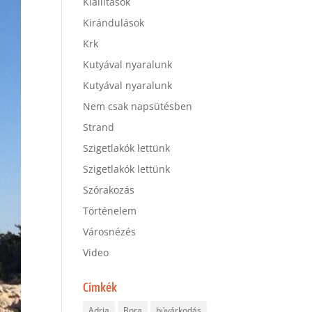
Kiállítások
Kirándulások
Krk
Kutyával nyaralunk
Kutyával nyaralunk
Nem csak napsütésben
Strand
Szigetlakók lettünk
Szigetlakók lettünk
Szórakozás
Történelem
Városnézés
Video
Címkék
Adria
Bora
búvárkodás