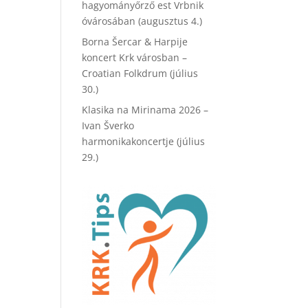
hagyományőrző est Vrbnik
óvárosában (augusztus 4.)
Borna Šercar & Harpije
koncert Krk városban –
Croatian Folkdrum (július
30.)
Klasika na Mirinama 2026 –
Ivan Šverko
harmonikakoncertje (július
29.)