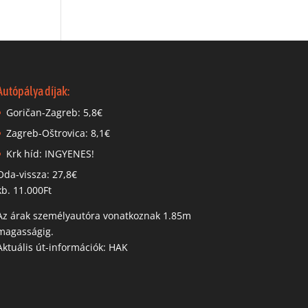
Autópálya díjak:
Goričan-Zagreb: 5,8€
Zagreb-Oštrovica: 8,1€
Krk híd: INGYENES!
Oda-vissza: 27,8€
kb. 11.000Ft
Az árak személyautóra vonatkoznak 1.85m
magasságig.
Aktuális út-információk: HAK