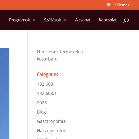
0 Elemek
Programok
Szállások
A csapat
Kapcsolat
Nincsenek termékek a
kosárban.
Categories
182,608
182,608,1
2026
Blog
Gasztronómia
Hasznos infók