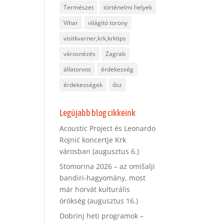
Természet
történelmi helyek
Vihar
világító torony
visitkvarner,krk,krktips
városnézés
Zagrab
állatorvos
érdekesség
érdekességek
ősz
Legújabb blog cikkeink
Acoustic Project és Leonardo
Rojnić koncertje Krk
városban (augusztus 6.)
Stomorina 2026 – az omišalji
bandiri-hagyomány, most
már horvát kulturális
örökség (augusztus 16.)
Dobrinj heti programok –