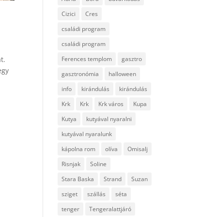
Cizici
Cres
családi program
családi program
Ferences templom
gasztro
t.
egy
gasztronómia
halloween
info
kirándulás
kirándulás
Krk
Krk
Krk város
Kupa
Kutya
kutyával nyaralni
kutyával nyaralunk
kápolna rom
olíva
Omisalj
Risnjak
Soline
Stara Baska
Strand
Suzan
sziget
szállás
séta
tenger
Tengeralattjáró