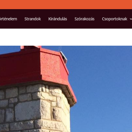
örténelem
Strandok
Kirándulás
Szórakozás
Csoportoknak