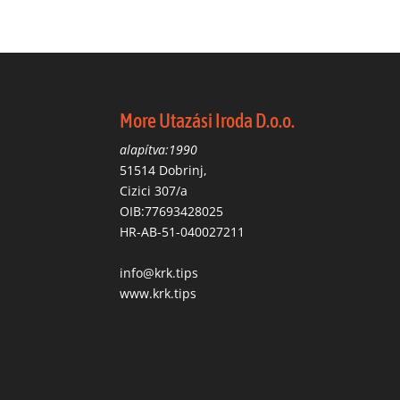
More Utazási Iroda D.o.o.
alapítva:1990
51514 Dobrinj,
Cizici 307/a
OIB:77693428025
HR-AB-51-040027211
info@krk.tips
www.krk.tips