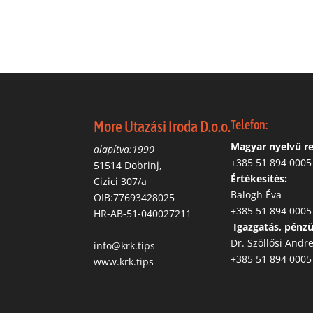
More Utazási Iroda D.o.o.
Telefon:
Magyar nyelvű re
alapítva:1990
‭+385 51 894 0005
51514 Dobrinj,
Értékesítés:
Cizici 307/a
Balogh Éva
OIB:77693428025
+385 51 894 0005
HR-AB-51-040027211
‬
Igazgatás, pénz
Dr. Szöllősi Andr
info@krk.tips
+385 51 894 0005
www.krk.tips