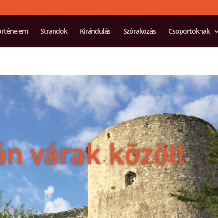
örténelem
Strandok
Kirándulás
Szórakozás
Csoportoknak