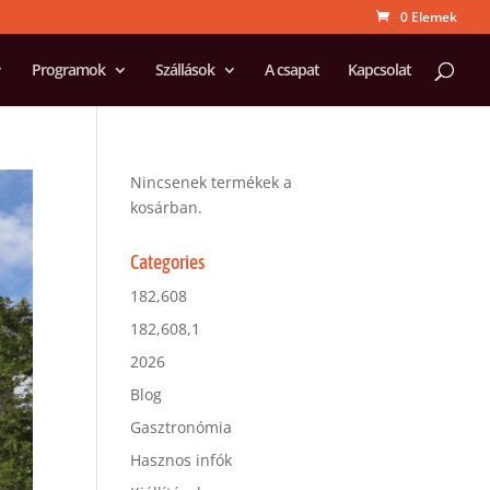
0 Elemek
Programok
Szállások
A csapat
Kapcsolat
Nincsenek termékek a
kosárban.
Categories
182,608
182,608,1
2026
Blog
Gasztronómia
Hasznos infók