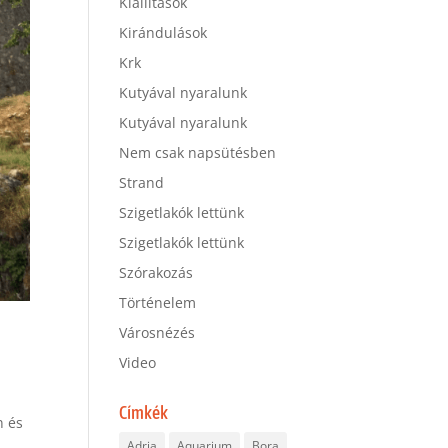
Kiállítások
Kirándulások
Krk
Kutyával nyaralunk
Kutyával nyaralunk
Nem csak napsütésben
Strand
Szigetlakók lettünk
Szigetlakók lettünk
Szórakozás
Történelem
Városnézés
Video
Címkék
n és
i
Adria
Aquarium
Bora