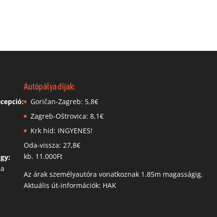
Autópálya díjak:
cepció:
Goričan-Zagreb: 5,8€
Zagreb-Oštrovica: 8,1€
Krk híd: INGYENES!
Oda-vissza: 27,8€
kb. 11.000Ft
ügy:
ea
Az árak személyautóra vonatkoznak 1.85m magasságig.
Aktuális út-információk: HAK