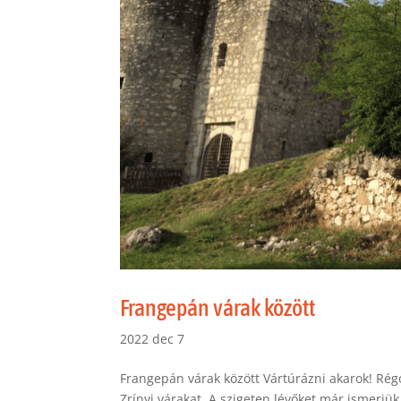
Frangepán várak között
2022 dec 7
Frangepán várak között Vártúrázni akarok! Rég
Zrínyi várakat. A szigeten lévőket már ismerjü