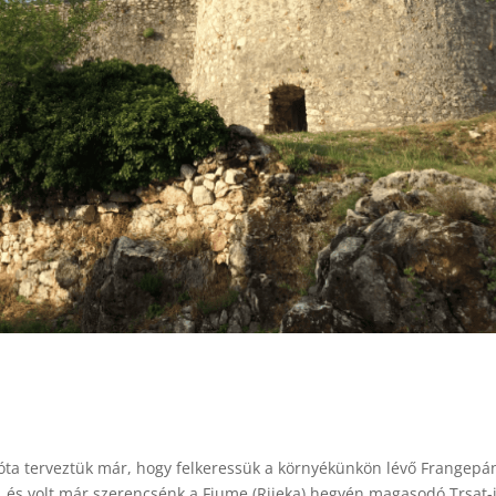
óta terveztük már, hogy felkeressük a környékünkön lévő Frangepá
k, és volt már szerencsénk a Fiume (Rijeka) hegyén magasodó Trsat-