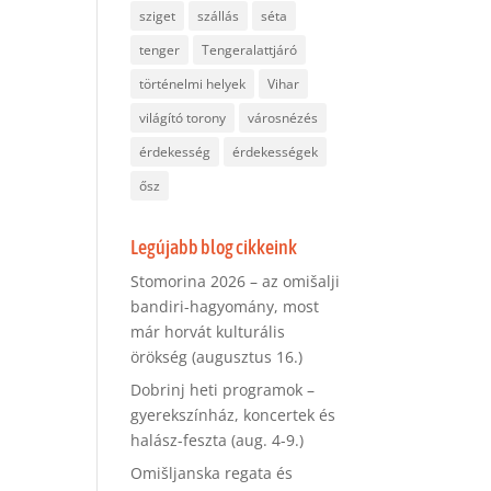
sziget
szállás
séta
tenger
Tengeralattjáró
történelmi helyek
Vihar
világító torony
városnézés
érdekesség
érdekességek
ősz
Legújabb blog cikkeink
Stomorina 2026 – az omišalji
bandiri-hagyomány, most
már horvát kulturális
örökség (augusztus 16.)
Dobrinj heti programok –
gyerekszínház, koncertek és
halász-feszta (aug. 4-9.)
Omišljanska regata és