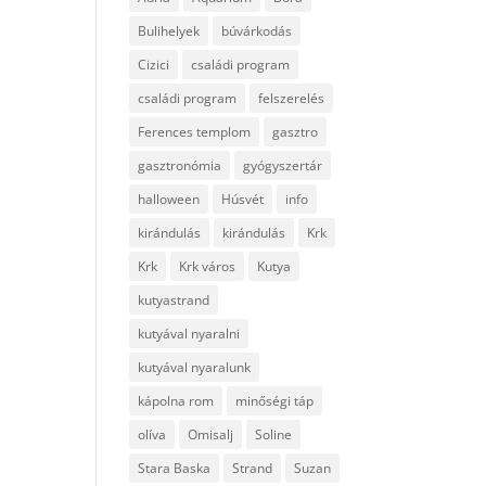
Bulihelyek
búvárkodás
Cizici
családi program
családi program
felszerelés
Ferences templom
gasztro
gasztronómia
gyógyszertár
halloween
Húsvét
info
kirándulás
kirándulás
Krk
Krk
Krk város
Kutya
kutyastrand
kutyával nyaralni
kutyával nyaralunk
kápolna rom
minőségi táp
olíva
Omisalj
Soline
Stara Baska
Strand
Suzan