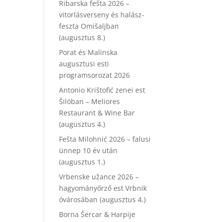
Ribarska fešta 2026 –
vitorlásverseny és halász-
feszta Omišaljban
(augusztus 8.)
Porat és Malinska
augusztusi esti
programsorozat 2026
Antonio Krištofić zenei est
Šilóban – Meliores
Restaurant & Wine Bar
(augusztus 4.)
Fešta Milohnić 2026 – falusi
ünnep 10 év után
(augusztus 1.)
Vrbenske užance 2026 –
hagyományőrző est Vrbnik
óvárosában (augusztus 4.)
Borna Šercar & Harpije