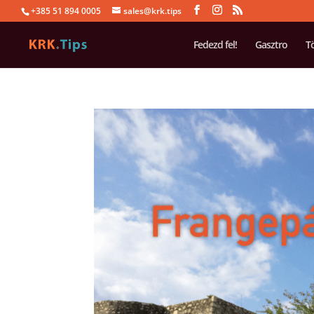
+385 51 894 0005
sales@krk.tips
Fedezd fel!
Gasztro
T