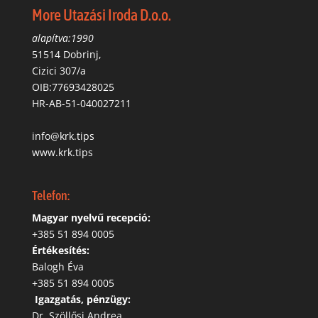
More Utazási Iroda D.o.o.
alapítva:1990
51514 Dobrinj,
Cizici 307/a
OIB:77693428025
HR-AB-51-040027211
info@krk.tips
www.krk.tips
Telefon:
Magyar nyelvű recepció:
‭+385 51 894 0005
Értékesítés:
Balogh Éva
+385 51 894 0005
‬
Igazgatás, pénzügy:
Dr. Szöllősi Andrea