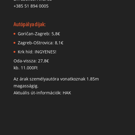
+385 51 894 0005
Autópálya díjak:
Goričan-Zagreb: 5,8€
Zagreb-Oštrovica: 8,1€
Krk híd: INGYENES!
Oda-vissza: 27,8€
kb. 11.000Ft
Az árak személyautóra vonatkoznak 1.85m
magasságig.
Aktuális út-információk: HAK