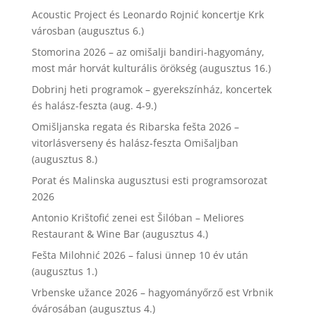
Acoustic Project és Leonardo Rojnić koncertje Krk
városban (augusztus 6.)
Stomorina 2026 – az omišalji bandiri-hagyomány,
most már horvát kulturális örökség (augusztus 16.)
Dobrinj heti programok – gyerekszínház, koncertek
és halász-feszta (aug. 4-9.)
Omišljanska regata és Ribarska fešta 2026 –
vitorlásverseny és halász-feszta Omišaljban
(augusztus 8.)
Porat és Malinska augusztusi esti programsorozat
2026
Antonio Krištofić zenei est Šilóban – Meliores
Restaurant & Wine Bar (augusztus 4.)
Fešta Milohnić 2026 – falusi ünnep 10 év után
(augusztus 1.)
Vrbenske užance 2026 – hagyományőrző est Vrbnik
óvárosában (augusztus 4.)