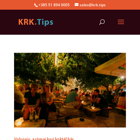
+385 51 894 0005
sales@krk.tips
Volsonis- a római kori koktél bár