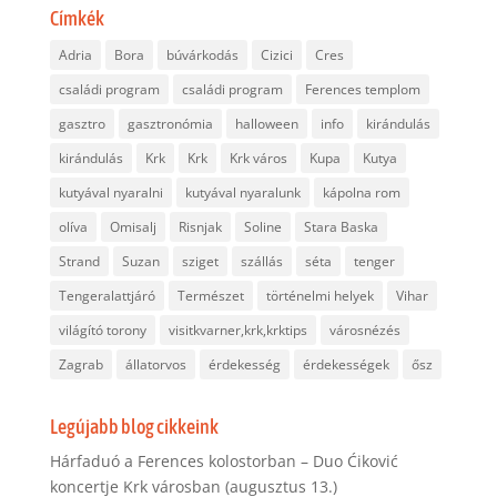
Címkék
Adria
Bora
búvárkodás
Cizici
Cres
családi program
családi program
Ferences templom
gasztro
gasztronómia
halloween
info
kirándulás
kirándulás
Krk
Krk
Krk város
Kupa
Kutya
kutyával nyaralni
kutyával nyaralunk
kápolna rom
olíva
Omisalj
Risnjak
Soline
Stara Baska
Strand
Suzan
sziget
szállás
séta
tenger
Tengeralattjáró
Természet
történelmi helyek
Vihar
világító torony
visitkvarner,krk,krktips
városnézés
Zagrab
állatorvos
érdekesség
érdekességek
ősz
Legújabb blog cikkeink
Hárfaduó a Ferences kolostorban – Duo Ćiković
koncertje Krk városban (augusztus 13.)