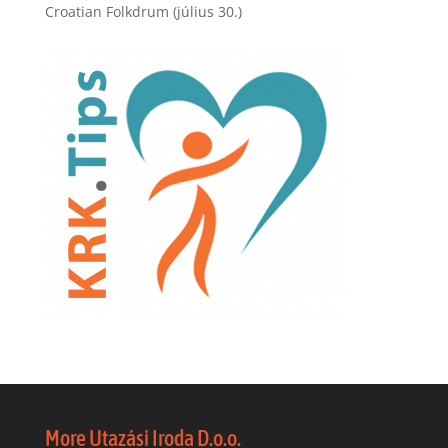
Croatian Folkdrum (július 30.)
More Utazási Iroda D.o.o.