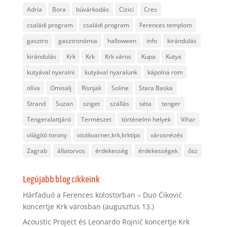
Adria
Bora
búvárkodás
Cizici
Cres
családi program
családi program
Ferences templom
gasztro
gasztronómia
halloween
info
kirándulás
kirándulás
Krk
Krk
Krk város
Kupa
Kutya
kutyával nyaralni
kutyával nyaralunk
kápolna rom
olíva
Omisalj
Risnjak
Soline
Stara Baska
Strand
Suzan
sziget
szállás
séta
tenger
Tengeralattjáró
Természet
történelmi helyek
Vihar
világító torony
visitkvarner,krk,krktips
városnézés
Zagrab
állatorvos
érdekesség
érdekességek
ősz
Legújabb blog cikkeink
Hárfaduó a Ferences kolostorban – Duo Ćiković
koncertje Krk városban (augusztus 13.)
Acoustic Project és Leonardo Rojnić koncertje Krk