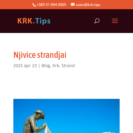
+385 51 894 0005
sales@krk.tips
Njivice strandjai
2025 ápr 23
|
Blog
,
Krk
,
Strand