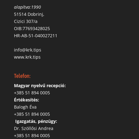
alapítva:1990
51514 Dobrinj,
Cizici 307/a
OIB:77693428025
HR-AB-51-040027211
info@krk.tips
www.krk.tips
Telefon:
Magyar nyelvű recepció:
‭+385 51 894 0005
Értékesítés:
Balogh Éva
+385 51 894 0005
‬
Igazgatás, pénzügy:
Dr. Szöllősi Andrea
+385 51 894 0005