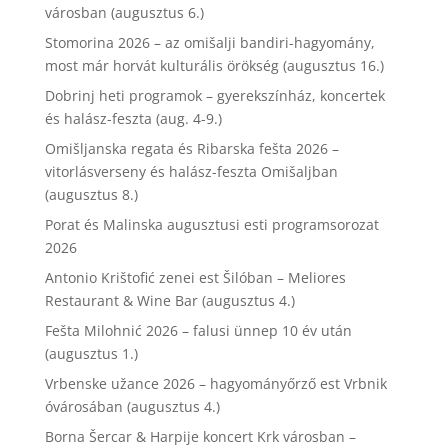
városban (augusztus 6.)
Stomorina 2026 – az omišalji bandiri-hagyomány,
most már horvát kulturális örökség (augusztus 16.)
Dobrinj heti programok – gyerekszínház, koncertek
és halász-feszta (aug. 4-9.)
Omišljanska regata és Ribarska fešta 2026 –
vitorlásverseny és halász-feszta Omišaljban
(augusztus 8.)
Porat és Malinska augusztusi esti programsorozat
2026
Antonio Krištofić zenei est Šilóban – Meliores
Restaurant & Wine Bar (augusztus 4.)
Fešta Milohnić 2026 – falusi ünnep 10 év után
(augusztus 1.)
Vrbenske užance 2026 – hagyományőrző est Vrbnik
óvárosában (augusztus 4.)
Borna Šercar & Harpije koncert Krk városban –