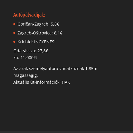
Autópálya díjak:
Goričan-Zagreb: 5,8€
Zagreb-Oštrovica: 8,1€
Krk híd: INGYENES!
Oda-vissza: 27,8€
kb. 11.000Ft
Az árak személyautóra vonatkoznak 1.85m
magasságig.
Aktuális út-információk: HAK