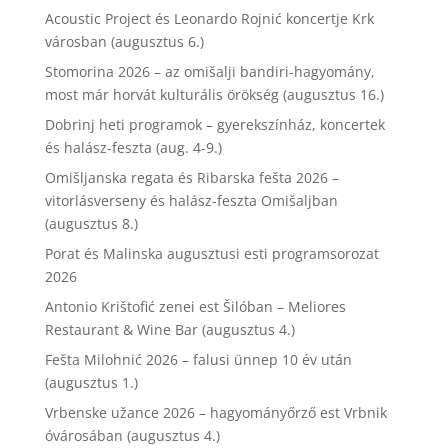
Acoustic Project és Leonardo Rojnić koncertje Krk
városban (augusztus 6.)
Stomorina 2026 – az omišalji bandiri-hagyomány,
most már horvát kulturális örökség (augusztus 16.)
Dobrinj heti programok – gyerekszínház, koncertek
és halász-feszta (aug. 4-9.)
Omišljanska regata és Ribarska fešta 2026 –
vitorlásverseny és halász-feszta Omišaljban
(augusztus 8.)
Porat és Malinska augusztusi esti programsorozat
2026
Antonio Krištofić zenei est Šilóban – Meliores
Restaurant & Wine Bar (augusztus 4.)
Fešta Milohnić 2026 – falusi ünnep 10 év után
(augusztus 1.)
Vrbenske užance 2026 – hagyományőrző est Vrbnik
óvárosában (augusztus 4.)