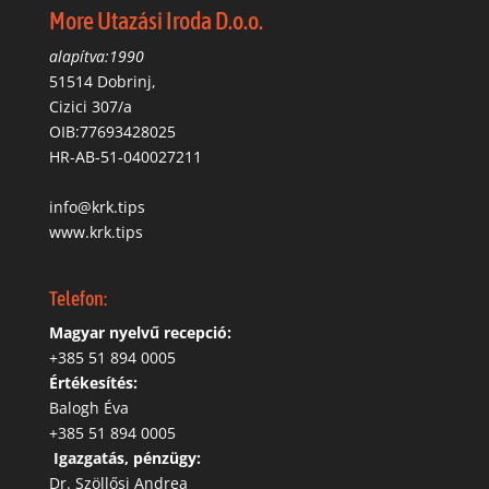
More Utazási Iroda D.o.o.
alapítva:1990
51514 Dobrinj,
Cizici 307/a
OIB:77693428025
HR-AB-51-040027211
info@krk.tips
www.krk.tips
Telefon:
Magyar nyelvű recepció:
‭+385 51 894 0005
Értékesítés:
Balogh Éva
+385 51 894 0005
‬
Igazgatás, pénzügy:
Dr. Szöllősi Andrea