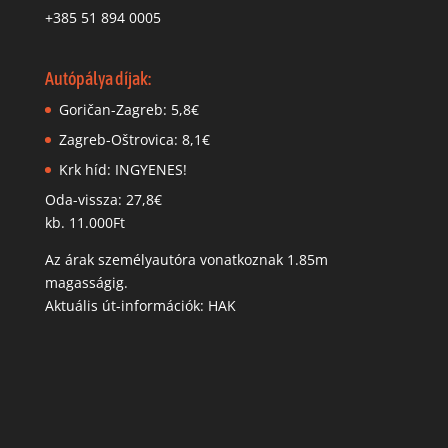
+385 51 894 0005
Autópálya díjak:
Goričan-Zagreb: 5,8€
Zagreb-Oštrovica: 8,1€
Krk híd: INGYENES!
Oda-vissza: 27,8€
kb. 11.000Ft
Az árak személyautóra vonatkoznak 1.85m
magasságig.
Aktuális út-információk: HAK