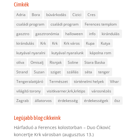
Címkék
Adria
Bora
búvárkodás
Cizici
Cres
családi program
családi program
Ferences templom
gasztro
gasztronómia
halloween
info
kirándulás
kirándulás
Krk
Krk
Krk város
Kupa
Kutya
kutyával nyaralni
kutyával nyaralunk
kápolna rom
olíva
Omisalj
Risnjak
Soline
Stara Baska
Strand
Suzan
sziget
szállás
séta
tenger
Tengeralattjáró
Természet
történelmi helyek
Vihar
világító torony
visitkvarner,krk,krktips
városnézés
Zagrab
állatorvos
érdekesség
érdekességek
ősz
Legújabb blog cikkeink
Hárfaduó a Ferences kolostorban – Duo Ćiković
koncertje Krk városban (augusztus 13.)