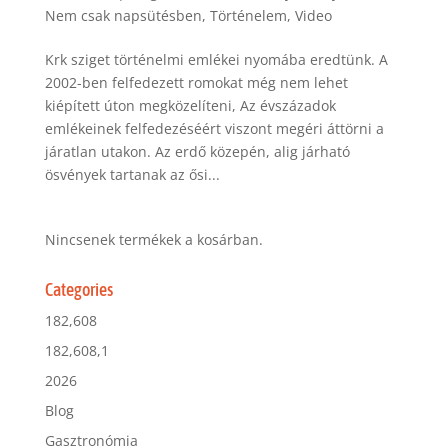
Nem csak napsütésben
,
Történelem
,
Video
Krk sziget történelmi emlékei nyomába eredtünk. A
2002-ben felfedezett romokat még nem lehet
kiépített úton megközelíteni, Az évszázadok
emlékeinek felfedezéséért viszont megéri áttörni a
járatlan utakon. Az erdő közepén, alig járható
ösvények tartanak az ősi...
Nincsenek termékek a kosárban.
Categories
182,608
182,608,1
2026
Blog
Gasztronómia