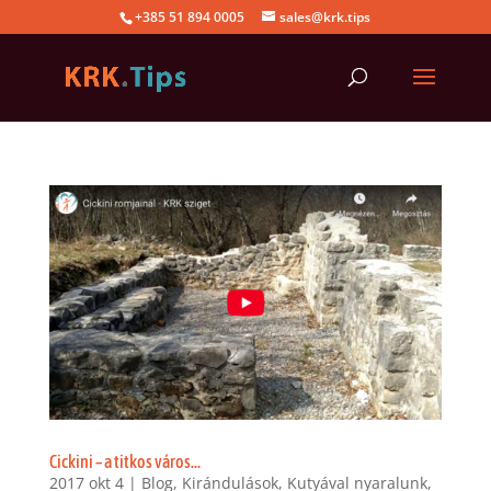
+385 51 894 0005
sales@krk.tips
Cickini – a titkos város…
2017 okt 4
|
Blog
,
Kirándulások
,
Kutyával nyaralunk
,