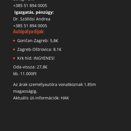
+385 51 894 0005
‬
Igazgatás, pénzügy:
Dr. Szöllősi Andrea
+385 51 894 0005
Autópálya díjak:
Goričan-Zagreb: 5,8€
Zagreb-Oštrovica: 8,1€
Krk híd: INGYENES!
Oda-vissza: 27,8€
kb. 11.000Ft
Az árak személyautóra vonatkoznak 1.85m
magasságig.
Aktuális út-információk: HAK