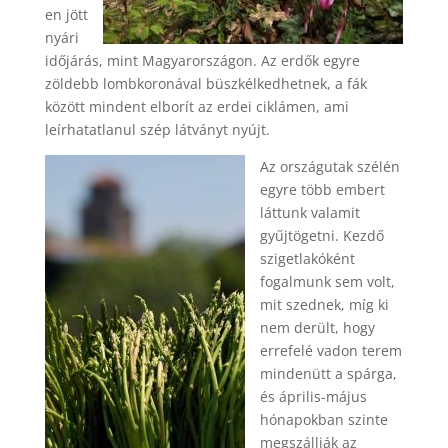
en jött
nyári
időjárás, mint Magyarországon. Az erdők egyre
zöldebb lombkoronával büszkélkedhetnek, a fák
között mindent elborít az erdei ciklámen, ami
leírhatatlanul szép látványt nyújt.
Az országutak szélén
egyre több embert
láttunk valamit
gyűjtögetni. Kezdő
szigetlakóként
fogalmunk sem volt,
mit szednek, míg ki
nem derült, hogy
errefelé vadon terem
mindenütt a spárga,
és április-május
hónapokban szinte
megszállják az