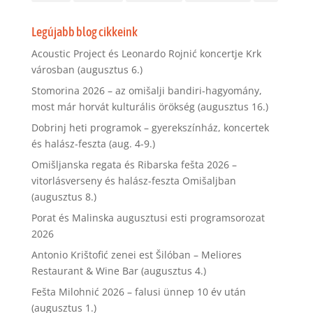
Legújabb blog cikkeink
Acoustic Project és Leonardo Rojnić koncertje Krk
városban (augusztus 6.)
Stomorina 2026 – az omišalji bandiri-hagyomány,
most már horvát kulturális örökség (augusztus 16.)
Dobrinj heti programok – gyerekszínház, koncertek
és halász-feszta (aug. 4-9.)
Omišljanska regata és Ribarska fešta 2026 –
vitorlásverseny és halász-feszta Omišaljban
(augusztus 8.)
Porat és Malinska augusztusi esti programsorozat
2026
Antonio Krištofić zenei est Šilóban – Meliores
Restaurant & Wine Bar (augusztus 4.)
Fešta Milohnić 2026 – falusi ünnep 10 év után
(augusztus 1.)