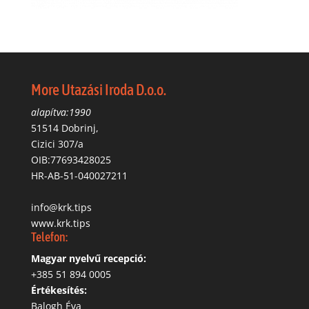
More Utazási Iroda D.o.o.
alapítva:1990
51514 Dobrinj,
Cizici 307/a
OIB:77693428025
HR-AB-51-040027211
info@krk.tips
www.krk.tips
Telefon:
Magyar nyelvű recepció:
‭+385 51 894 0005
Értékesítés:
Balogh Éva