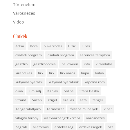
Történelem
Városnézés
Video
Címkék
Adria
Bora
búvárkodás
Cizici
Cres
családi program
családi program
Ferences templom
gasztro
gasztronómia
halloween
info
kirándulás
kirándulás
Krk
Krk
Krk város
Kupa
Kutya
kutyával nyaralni
kutyával nyaralunk
kápolna rom
olíva
Omisalj
Risnjak
Soline
Stara Baska
Strand
Suzan
sziget
szállás
séta
tenger
Tengeralattjáró
Természet
történelmi helyek
Vihar
világító torony
visitkvarner,krk,krktips
városnézés
Zagrab
állatorvos
érdekesség
érdekességek
ősz