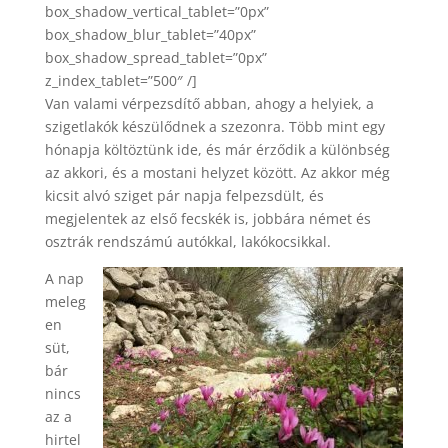
box_shadow_vertical_tablet=”0px”
box_shadow_blur_tablet=”40px”
box_shadow_spread_tablet=”0px”
z_index_tablet=”500″ /]
Van valami vérpezsdítő abban, ahogy a helyiek, a
szigetlakók készülődnek a szezonra. Több mint egy
hónapja költöztünk ide, és már érződik a különbség
az akkori, és a mostani helyzet között. Az akkor még
kicsit alvó sziget pár napja felpezsdült, és
megjelentek az első fecskék is, jobbára német és
osztrák rendszámú autókkal, lakókocsikkal.
A nap
meleg
en
süt,
bár
nincs
az a
hirtel