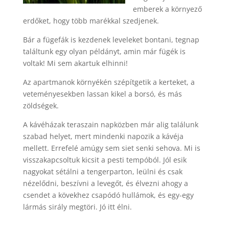
emberek a környező
erdőket, hogy több marékkal szedjenek.
Bár a fügefák is kezdenek leveleket bontani, tegnap
találtunk egy olyan példányt, amin már fügék is
voltak! Mi sem akartuk elhinni!
Az apartmanok környékén szépítgetik a kerteket, a
veteményesekben lassan kikel a borsó, és más
zöldségek.
A kávéházak teraszain napközben már alig találunk
szabad helyet, mert mindenki napozik a kávéja
mellett. Errefelé amúgy sem siet senki sehova. Mi is
visszakapcsoltuk kicsit a pesti tempóból. Jól esik
nagyokat sétálni a tengerparton, leülni és csak
nézelődni, beszívni a levegőt, és élvezni ahogy a
csendet a kövekhez csapódó hullámok, és egy-egy
lármás sirály megtöri. Jó itt élni.