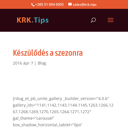
+385 51 894 0005
sales@krk.tips
Készülődés a szezonra
2016 ápr 7
|
Blog
[rdug_et_pb_unite_gallery _builder_version=”4.0.6″
gallery_ids=”1141,1142,1143,1144,1145,1263,1266,12
67,1268,1269,1270,1265,1264,1271,1272″
gal_theme=”carousel”
box_shadow_horizontal_tablet=”0px”