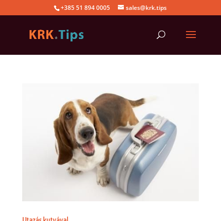
+385 51 894 0005
sales@krk.tips
Utazás kutyával