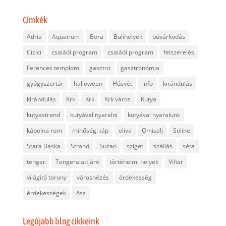
Címkék
Adria
Aquarium
Bora
Bulihelyek
búvárkodás
Cizici
családi program
családi program
felszerelés
Ferences templom
gasztro
gasztronómia
gyógyszertár
halloween
Húsvét
info
kirándulás
kirándulás
Krk
Krk
Krk város
Kutya
kutyastrand
kutyával nyaralni
kutyával nyaralunk
kápolna rom
minőségi táp
olíva
Omisalj
Soline
Stara Baska
Strand
Suzan
sziget
szállás
séta
tenger
Tengeralattjáró
történelmi helyek
Vihar
világító torony
városnézés
érdekesség
érdekességek
ősz
Legújabb blog cikkeink