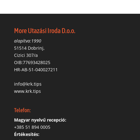
More Utazási Iroda D.o.o.
alapítva:1990
51514 Dobrinj,
Cizici 307/a
OIB:77693428025
HR-AB-51-040027211
info@krk.tips
www.krk.tips
Telefon:
Magyar nyelvű recepció:
‭+385 51 894 0005
Értékesítés: