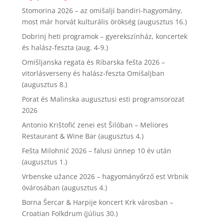
Stomorina 2026 – az omišalji bandiri-hagyomány,
most már horvát kulturális örökség (augusztus 16.)
Dobrinj heti programok – gyerekszínház, koncertek
és halász-feszta (aug. 4-9.)
Omišljanska regata és Ribarska fešta 2026 –
vitorlásverseny és halász-feszta Omišaljban
(augusztus 8.)
Porat és Malinska augusztusi esti programsorozat
2026
Antonio Krištofić zenei est Šilóban – Meliores
Restaurant & Wine Bar (augusztus 4.)
Fešta Milohnić 2026 – falusi ünnep 10 év után
(augusztus 1.)
Vrbenske užance 2026 – hagyományőrző est Vrbnik
óvárosában (augusztus 4.)
Borna Šercar & Harpije koncert Krk városban –
Croatian Folkdrum (július 30.)