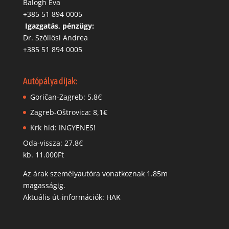
Balogh Éva
+385 51 894 0005
‬
Igazgatás, pénzügy:
Dr. Szöllősi Andrea
+385 51 894 0005
Autópálya díjak:
Goričan-Zagreb: 5,8€
Zagreb-Oštrovica: 8,1€
Krk híd: INGYENES!
Oda-vissza: 27,8€
kb. 11.000Ft
Az árak személyautóra vonatkoznak 1.85m
magasságig.
Aktuális út-információk: HAK