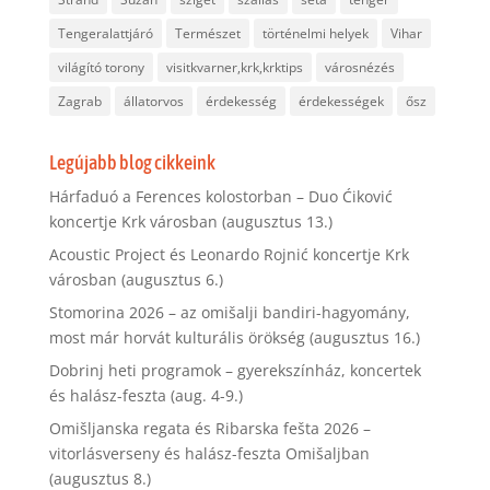
Tengeralattjáró
Természet
történelmi helyek
Vihar
világító torony
visitkvarner,krk,krktips
városnézés
Zagrab
állatorvos
érdekesség
érdekességek
ősz
Legújabb blog cikkeink
Hárfaduó a Ferences kolostorban – Duo Ćiković
koncertje Krk városban (augusztus 13.)
Acoustic Project és Leonardo Rojnić koncertje Krk
városban (augusztus 6.)
Stomorina 2026 – az omišalji bandiri-hagyomány,
most már horvát kulturális örökség (augusztus 16.)
Dobrinj heti programok – gyerekszínház, koncertek
és halász-feszta (aug. 4-9.)
Omišljanska regata és Ribarska fešta 2026 –
vitorlásverseny és halász-feszta Omišaljban
(augusztus 8.)