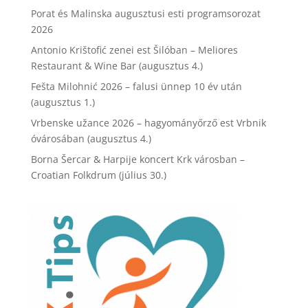
Porat és Malinska augusztusi esti programsorozat
2026
Antonio Krištofić zenei est Šilóban – Meliores
Restaurant & Wine Bar (augusztus 4.)
Fešta Milohnić 2026 – falusi ünnep 10 év után
(augusztus 1.)
Vrbenske užance 2026 – hagyományőrző est Vrbnik
óvárosában (augusztus 4.)
Borna Šercar & Harpije koncert Krk városban –
Croatian Folkdrum (július 30.)