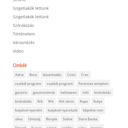
Szigetlakók lettünk
Szigetlakók lettünk
Szórakozás
Történelem
Városnézés
Video
Címkék
Adria
Bora
búvárkodás
Cizici
Cres
családi program
családi program
Ferences templom
gasztro
gasztronómia
halloween
info
kirándulás
kirándulás
Krk
Krk
Krk város
Kupa
Kutya
kutyával nyaralni
kutyával nyaralunk
kápolna rom
olíva
Omisalj
Risnjak
Soline
Stara Baska
Strand
Suzan
sziget
szállás
séta
tenger