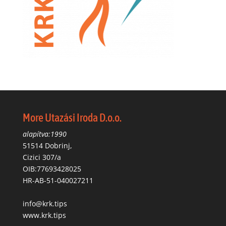
More Utazási Iroda D.o.o.
alapítva:1990
51514 Dobrinj,
Cizici 307/a
OIB:77693428025
HR-AB-51-040027211
info@krk.tips
www.krk.tips