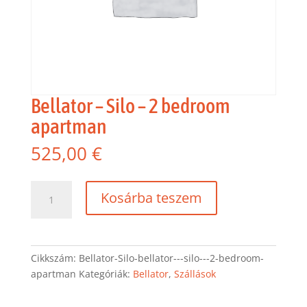
Bellator – Silo – 2 bedroom
apartman
525,00
€
Bellator
Kosárba teszem
-
Silo
-
2
Cikkszám:
Bellator-Silo-bellator---silo---2-bedroom-
bedroom
apartman
Kategóriák:
Bellator
,
Szállások
apartman
mennyiség