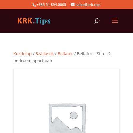
+385 51 894 0005
sales@krk.tips
Kezdőlap
/
Szállások
/
Bellator
/ Bellator – Silo – 2
bedroom apartman