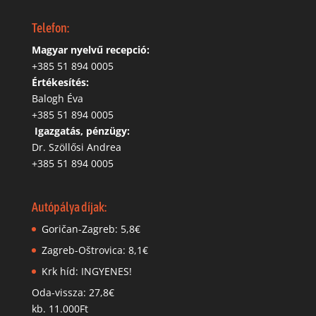
Telefon:
Magyar nyelvű recepció:
‭+385 51 894 0005
Értékesítés:
Balogh Éva
+385 51 894 0005
‬
Igazgatás, pénzügy:
Dr. Szöllősi Andrea
+385 51 894 0005
Autópálya díjak:
Goričan-Zagreb: 5,8€
Zagreb-Oštrovica: 8,1€
Krk híd: INGYENES!
Oda-vissza: 27,8€
kb. 11.000Ft