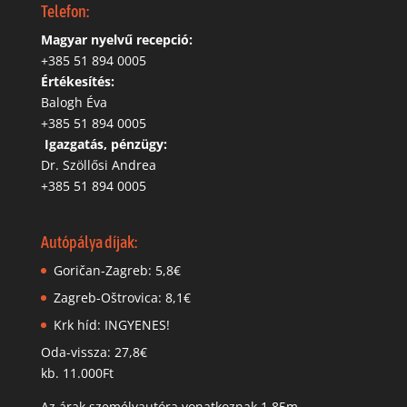
Telefon:
Magyar nyelvű recepció:
‭+385 51 894 0005
Értékesítés:
Balogh Éva
+385 51 894 0005
‬
Igazgatás, pénzügy:
Dr. Szöllősi Andrea
+385 51 894 0005
Autópálya díjak:
Goričan-Zagreb: 5,8€
Zagreb-Oštrovica: 8,1€
Krk híd: INGYENES!
Oda-vissza: 27,8€
kb. 11.000Ft
Az árak személyautóra vonatkoznak 1.85m