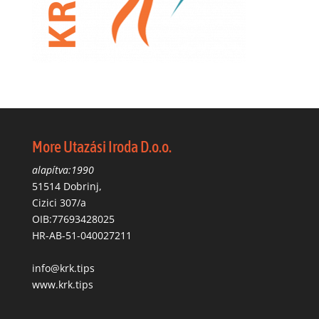
More Utazási Iroda D.o.o.
alapítva:1990
51514 Dobrinj,
Cizici 307/a
OIB:77693428025
HR-AB-51-040027211
info@krk.tips
www.krk.tips