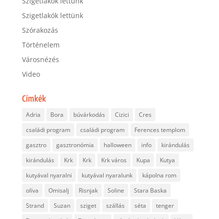
Szigetlakók lettünk
Szigetlakók lettünk
Szórakozás
Történelem
Városnézés
Video
Címkék
Adria
Bora
búvárkodás
Cizici
Cres
családi program
családi program
Ferences templom
gasztro
gasztronómia
halloween
info
kirándulás
kirándulás
Krk
Krk
Krk város
Kupa
Kutya
kutyával nyaralni
kutyával nyaralunk
kápolna rom
olíva
Omisalj
Risnjak
Soline
Stara Baska
Strand
Suzan
sziget
szállás
séta
tenger