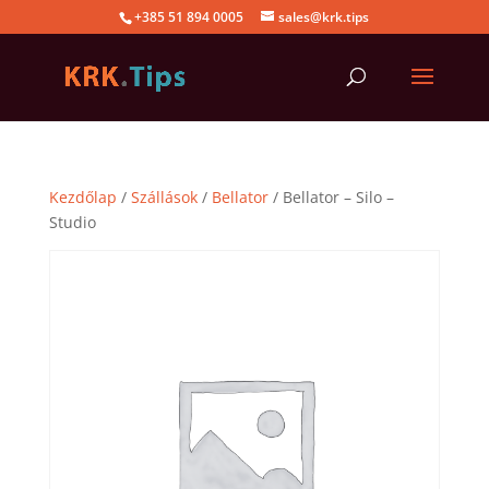
+385 51 894 0005
sales@krk.tips
Kezdőlap
/
Szállások
/
Bellator
/ Bellator – Silo –
Studio