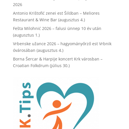
2026
Antonio Krištofić zenei est Šilóban – Meliores
Restaurant & Wine Bar (augusztus 4.)
Fešta Milohnić 2026 – falusi ünnep 10 év után
(augusztus 1.)
Vrbenske užance 2026 – hagyományőrző est Vrbnik
óvárosában (augusztus 4.)
Borna Šercar & Harpije koncert Krk városban –
Croatian Folkdrum (július 30.)