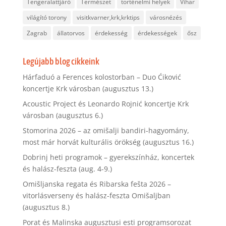
Tengeralattjáró
Természet
történelmi helyek
Vihar
világító torony
visitkvarner,krk,krktips
városnézés
Zagrab
állatorvos
érdekesség
érdekességek
ősz
Legújabb blog cikkeink
Hárfaduó a Ferences kolostorban – Duo Ćiković
koncertje Krk városban (augusztus 13.)
Acoustic Project és Leonardo Rojnić koncertje Krk
városban (augusztus 6.)
Stomorina 2026 – az omišalji bandiri-hagyomány,
most már horvát kulturális örökség (augusztus 16.)
Dobrinj heti programok – gyerekszínház, koncertek
és halász-feszta (aug. 4-9.)
Omišljanska regata és Ribarska fešta 2026 –
vitorlásverseny és halász-feszta Omišaljban
(augusztus 8.)
Porat és Malinska augusztusi esti programsorozat