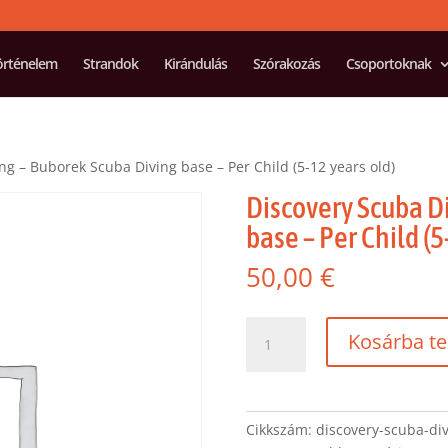
örténelem
Strandok
Kirándulás
Szórakozás
Csoportoknak
ng – Buborek Scuba Diving base – Per Child (5-12 years old)
Discovery Scuba D
base – Per Child (5
50,00
€
Discovery
Kosárba t
Scuba
Diving
-
Buborek
Cikkszám:
discovery-scuba-div
Scuba