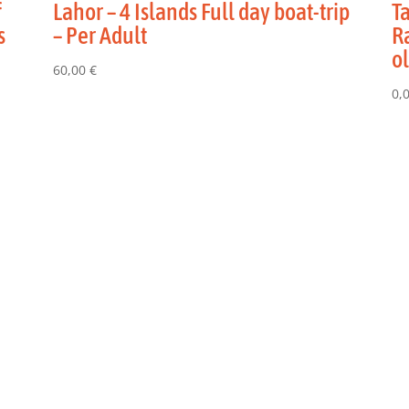
f
Lahor – 4 Islands Full day boat-trip
Ta
s
– Per Adult
R
ol
60,00
€
0,