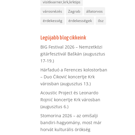
visitkvarner,krk,krktips
városnézés
Zagrab
állatorvos
érdekesség
érdekességek
ősz
Legújabb blog cikkeink
BIG Festival 2026 – Nemzetközi
gitárfesztivál Baškán (augusztus
17-19.)
Hárfaduó a Ferences kolostorban
– Duo Ćiković koncertje Krk
városban (augusztus 13.)
Acoustic Project és Leonardo
Rojnić koncertje Krk városban
(augusztus 6.)
Stomorina 2026 – az omišalji
bandiri-hagyomány, most már
horvát kulturális örökség