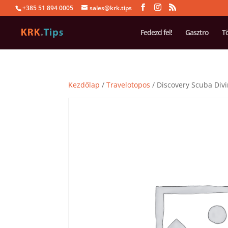
+385 51 894 0005
sales@krk.tips
Fedezd fel!
Gasztro
T
Kezdőlap
/
Travelotopos
/ Discovery Scuba Divi