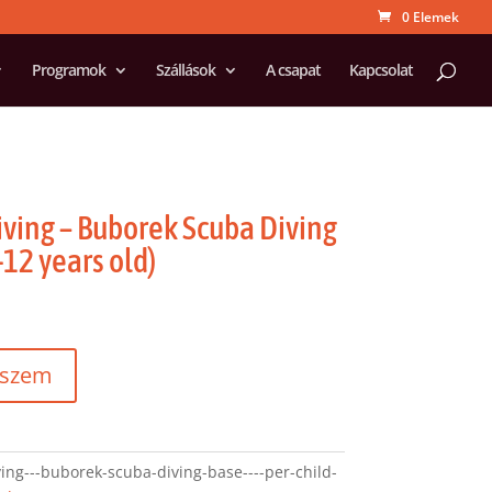
0 Elemek
Programok
Szállások
A csapat
Kapcsolat
iving – Buborek Scuba Diving
-12 years old)
eszem
ing---buborek-scuba-diving-base----per-child-