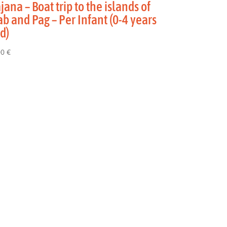
jana – Boat trip to the islands of
ab and Pag – Per Infant (0-4 years
d)
00
€