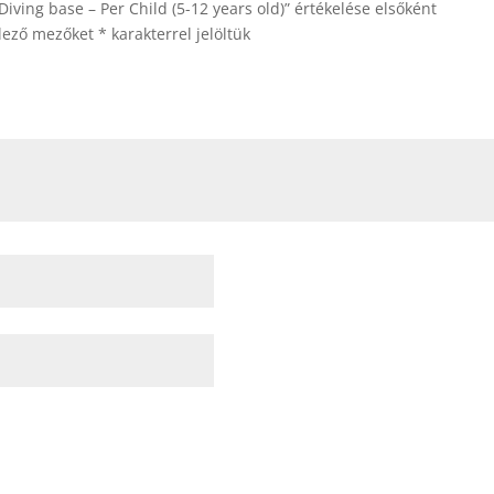
ving base – Per Child (5-12 years old)” értékelése elsőként
elező mezőket
*
karakterrel jelöltük