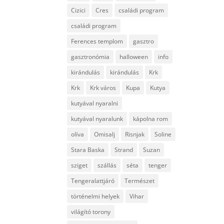
Cizici
Cres
családi program
családi program
Ferences templom
gasztro
gasztronómia
halloween
info
kirándulás
kirándulás
Krk
Krk
Krk város
Kupa
Kutya
kutyával nyaralni
kutyával nyaralunk
kápolna rom
olíva
Omisalj
Risnjak
Soline
Stara Baska
Strand
Suzan
sziget
szállás
séta
tenger
Tengeralattjáró
Természet
történelmi helyek
Vihar
világító torony