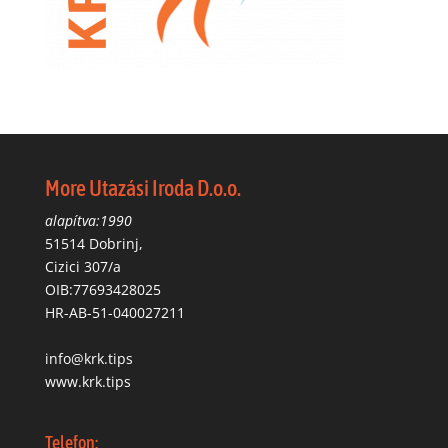
More Utazási Iroda D.o.o.
alapítva:1990
51514 Dobrinj,
Cizici 307/a
OIB:77693428025
HR-AB-51-040027211
info@krk.tips
www.krk.tips
Telefon: