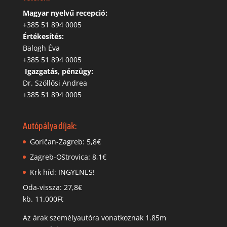
Magyar nyelvű recepció:
‭+385 51 894 0005
Értékesítés:
Balogh Éva
+385 51 894 0005
‬
Igazgatás, pénzügy:
Dr. Szöllősi Andrea
+385 51 894 0005
Autópálya díjak:
Goričan-Zagreb: 5,8€
Zagreb-Oštrovica: 8,1€
Krk híd: INGYENES!
Oda-vissza: 27,8€
kb. 11.000Ft
Az árak személyautóra vonatkoznak 1.85m