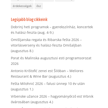
érdekességek
ősz
Legújabb blog cikkeink
Dobrinj heti programok – gyerekszínház, koncertek
és halász-feszta (aug. 4-9.)
Omišljanska regata és Ribarska fešta 2026 –
vitorlásverseny és halász-feszta Omišaljban
(augusztus 8.)
Porat és Malinska augusztusi esti programsorozat
2026
Antonio Krištofić zenei est Šilóban – Meliores
Restaurant & Wine Bar (augusztus 4.)
Fešta Milohnić 2026 – falusi ünnep 10 év után
(augusztus 1.)
Vrbenske užance 2026 – hagyományőrző est Vrbnik
óvárosában (augusztus 4.)