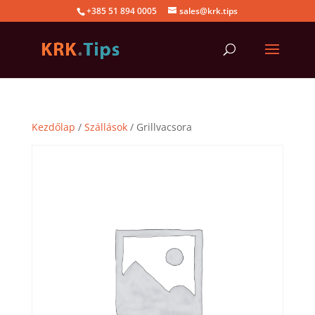
+385 51 894 0005
sales@krk.tips
Kezdőlap
/
Szállások
/ Grillvacsora