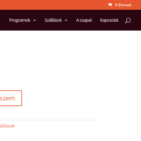
0 Elemek
Programok
Szállások
A csapat
Kapcsolat
eszem
állások