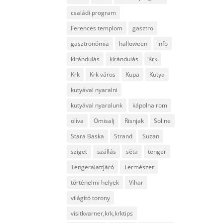
családi program
Ferences templom
gasztro
gasztronómia
halloween
info
kirándulás
kirándulás
Krk
Krk
Krk város
Kupa
Kutya
kutyával nyaralni
kutyával nyaralunk
kápolna rom
olíva
Omisalj
Risnjak
Soline
Stara Baska
Strand
Suzan
sziget
szállás
séta
tenger
Tengeralattjáró
Természet
történelmi helyek
Vihar
világító torony
visitkvarner,krk,krktips