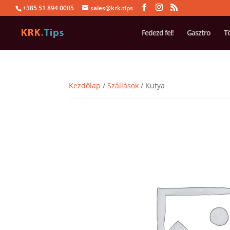
+385 51 894 0005
sales@krk.tips
Fedezd fel!
Gasztro
T
Kezdőlap
/
Szállások
/ Kutya