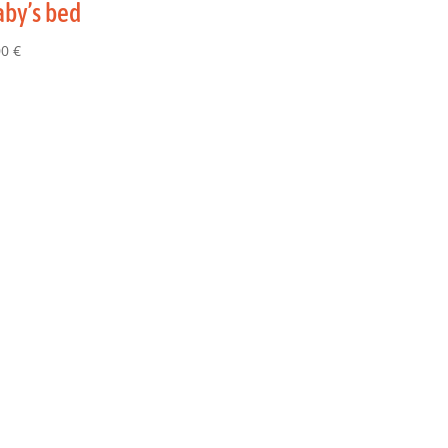
aby’s bed
00
€