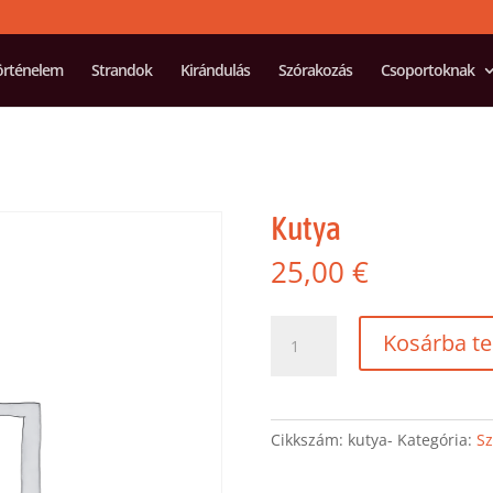
örténelem
Strandok
Kirándulás
Szórakozás
Csoportoknak
Kutya
25,00
€
Kutya
Kosárba t
mennyiség
Cikkszám:
kutya-
Kategória:
Sz