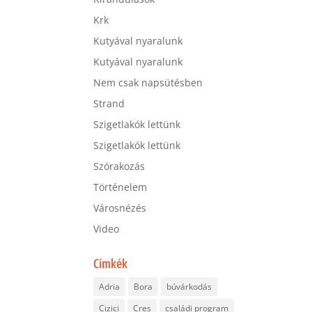
Krk
Kutyával nyaralunk
Kutyával nyaralunk
Nem csak napsütésben
Strand
Szigetlakók lettünk
Szigetlakók lettünk
Szórakozás
Történelem
Városnézés
Video
Címkék
Adria
Bora
búvárkodás
Cizici
Cres
családi program