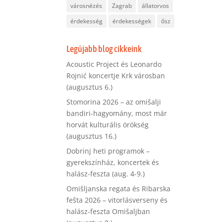
városnézés
Zagrab
állatorvos
érdekesség
érdekességek
ősz
Legújabb blog cikkeink
Acoustic Project és Leonardo
Rojnić koncertje Krk városban
(augusztus 6.)
Stomorina 2026 – az omišalji
bandiri-hagyomány, most már
horvát kulturális örökség
(augusztus 16.)
Dobrinj heti programok –
gyerekszínház, koncertek és
halász-feszta (aug. 4-9.)
Omišljanska regata és Ribarska
fešta 2026 – vitorlásverseny és
halász-feszta Omišaljban