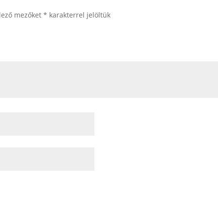
elező mezőket
*
karakterrel jelöltük