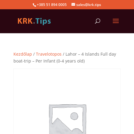
+385 51 894 0005
sales@krk.tips
Kezdőlap
/
Travelotopos
/ Lahor – 4 Islands Full day
boat-trip – Per Infant (0-4 years old)