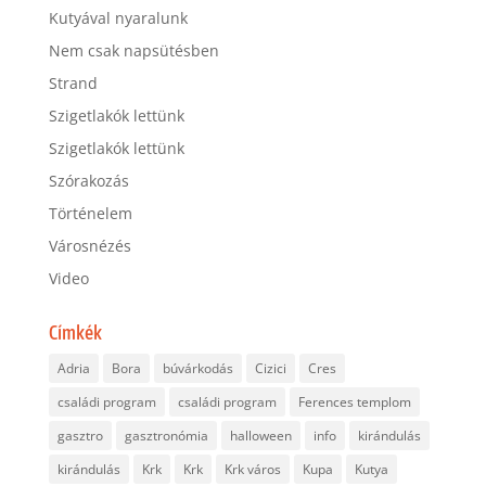
Kutyával nyaralunk
Nem csak napsütésben
Strand
Szigetlakók lettünk
Szigetlakók lettünk
Szórakozás
Történelem
Városnézés
Video
Címkék
Adria
Bora
búvárkodás
Cizici
Cres
családi program
családi program
Ferences templom
gasztro
gasztronómia
halloween
info
kirándulás
kirándulás
Krk
Krk
Krk város
Kupa
Kutya