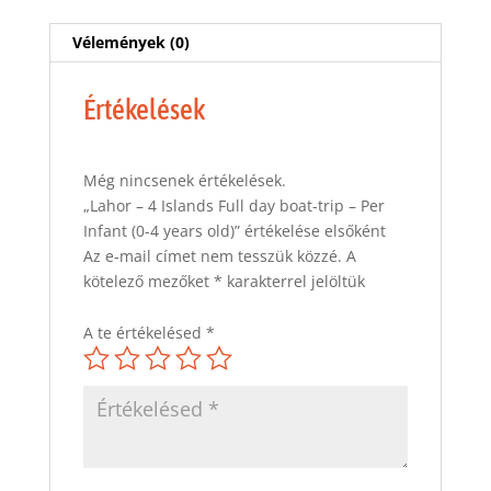
-
Per
Vélemények (0)
Infant
(0-
Értékelések
4
years
old)
Még nincsenek értékelések.
mennyiség
„Lahor – 4 Islands Full day boat-trip – Per
Infant (0-4 years old)” értékelése elsőként
Az e-mail címet nem tesszük közzé.
A
kötelező mezőket
*
karakterrel jelöltük
A te értékelésed
*