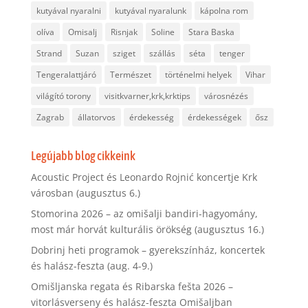
kutyával nyaralni
kutyával nyaralunk
kápolna rom
olíva
Omisalj
Risnjak
Soline
Stara Baska
Strand
Suzan
sziget
szállás
séta
tenger
Tengeralattjáró
Természet
történelmi helyek
Vihar
világító torony
visitkvarner,krk,krktips
városnézés
Zagrab
állatorvos
érdekesség
érdekességek
ősz
Legújabb blog cikkeink
Acoustic Project és Leonardo Rojnić koncertje Krk
városban (augusztus 6.)
Stomorina 2026 – az omišalji bandiri-hagyomány,
most már horvát kulturális örökség (augusztus 16.)
Dobrinj heti programok – gyerekszínház, koncertek
és halász-feszta (aug. 4-9.)
Omišljanska regata és Ribarska fešta 2026 –
vitorlásverseny és halász-feszta Omišaljban