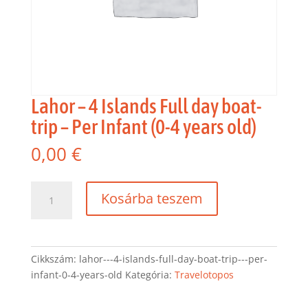
Lahor – 4 Islands Full day boat-
trip – Per Infant (0-4 years old)
0,00
€
Lahor
Kosárba teszem
-
4
Islands
Full
Cikkszám:
lahor---4-islands-full-day-boat-trip---per-
day
infant-0-4-years-old
Kategória:
Travelotopos
boat-
trip