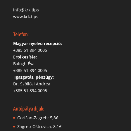
info@krk.tips
www.krk.tips
Telefon:
Magyar nyelvű recepció:
‭+385 51 894 0005
Értékesítés:
Balogh Éva
+385 51 894 0005
‬
Igazgatás, pénzügy:
Dr. Szöllősi Andrea
+385 51 894 0005
Autópálya díjak:
Goričan-Zagreb: 5,8€
Zagreb-Oštrovica: 8,1€