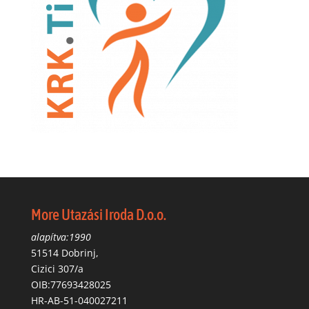
More Utazási Iroda D.o.o.
alapítva:1990
51514 Dobrinj,
Cizici 307/a
OIB:77693428025
HR-AB-51-040027211